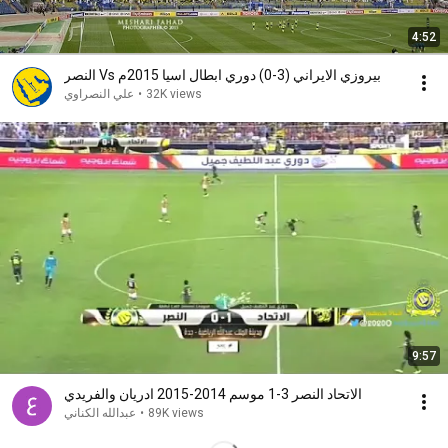
4:52
النصر Vs بيروزي الايراني (3-0) دوري ابطال اسيا 2015م
علي النصراوي
•
32K views
9:57
الاتحاد النصر 3-1 موسم 2014-2015 ادريان والفريدي
عبدالله الكناني
•
89K views