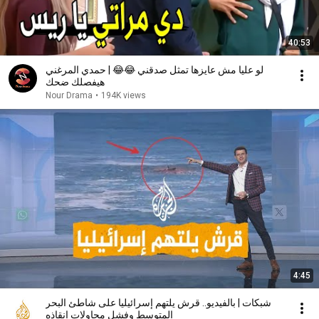
40:53
لو عليا مش عايزها تمثل صدقني 😂😂 | حمدي المرغني
هيفصلك ضحك
Nour Drama
•
194K views
4:45
شبكات | بالفيديو.. قرش يلتهم إسرائيليا على شاطئ البحر
المتوسط وفشل محاولات إنقاذه