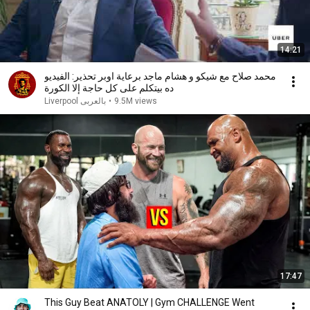
14:21
محمد صلاح مع شيكو و هشام ماجد برعاية اوبر تحذير: الفيديو
ده بيتكلم على كل حاجة إلا الكورة
Liverpool بالعربى
•
9.5M views
17:47
This Guy Beat ANATOLY | Gym CHALLENGE Went