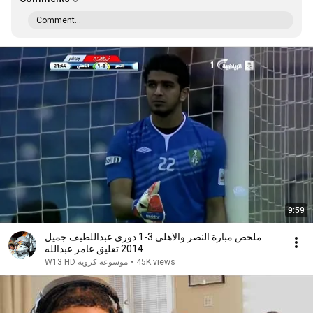
Comment...
9:59
ملخص مبارة النصر والاهلي 3-1 دوري عبداللطيف جميل
2014 تعليق عامر عبدالله
موسوعة كروية W13 HD
•
45K views