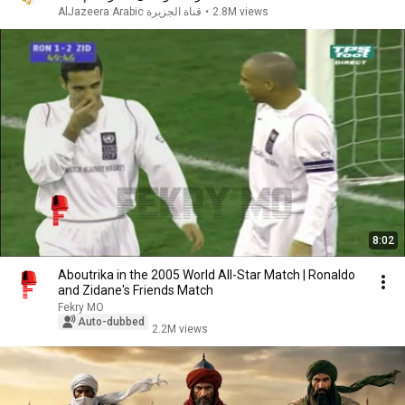
AlJazeera Arabic قناة الجزيرة
•
2.8M views
8:02
Aboutrika in the 2005 World All-Star Match | Ronaldo
and Zidane's Friends Match
Fekry MO
Auto-dubbed
2.2M views