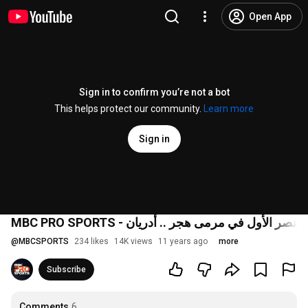
Open App
Sign in to confirm you’re not a bot
This helps protect our community.
Learn more
Sign in
MBC PRO SPORTS - صر الأول في مرمى هجر .. أدريان
@
MBCSPORTS
234 likes
14K views
11 years ago
more
Subscribe
Comments
6