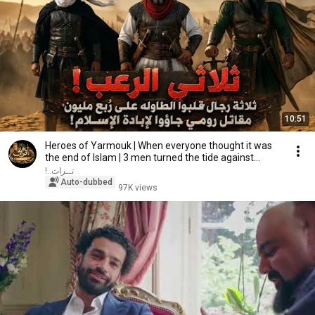
10:51
Heroes of Yarmouk | When everyone thought it was
the end of Islam | 3 men turned the tide against...
تــراث..!
Auto-dubbed
97K views