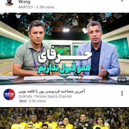
Wrong
ANATOLY
•
6.3M views
9:04
آخرین مصاحبه فردوسی پور با قلعه نویی
Sorkhabi - Persian Sports Channel
New
3.2K views