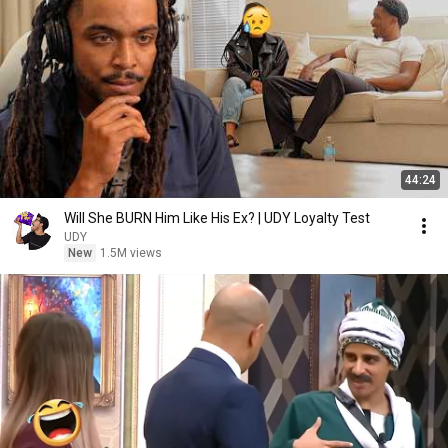
44:24
Will She BURN Him Like His Ex? | UDY Loyalty Test
UDY
New
1.5M views