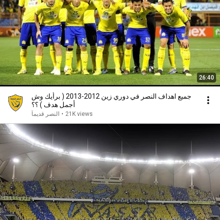
26:40
جميع اهداف النصر في دوري زين 2012-2013 ( برأيك وش
أجمل هدف ) ؟؟
النصر قديماً
•
21K views