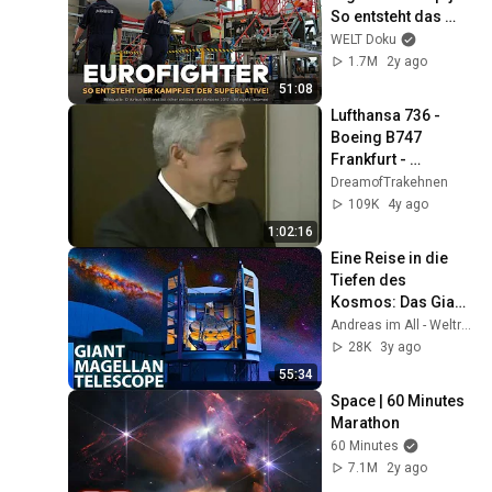
So entsteht das 
Meisterwerk 
WELT Doku
europäischer 
1.7M
2y ago
Ingenieurskunst 
51:08
|WELT Doku
Lufthansa 736 - 
Boeing B747 
Frankfurt - 
Hongkong
DreamofTrakehnen
109K
4y ago
1:02:16
Eine Reise in die 
Tiefen des 
Kosmos: Das Giant 
Magellan 
Andreas im All - Weltraum-Dokus OHNE KI
Telescope
28K
3y ago
55:34
Space | 60 Minutes 
Marathon
60 Minutes
7.1M
2y ago