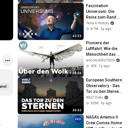
Faszination 
Universum: Die 
Reise zum Rand 
der Welt | Harald 
Terra X History
Lesch | Ganze 
8.7M
5y ago
Folge Terra X
43:53
Pioniere der 
Luftfahrt: Wie die 
Menschheit das 
Fliegen lernte | 100 
wocomoDEUTSCH
Jahre Fliegerei 
47K
1y ago
(Doku, 2004)
1:30:04
European Southern 
Observatory - Das 
anel
Tor zu den Sternen 
- die größten 
WELT Doku
Teleskope der Welt 
535K
6y ago
| HD Doku
49:43
NASA’s Artemis II 
Crew Comes Home 