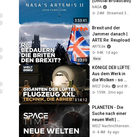
(Official Broadcast)
NASA
24M
Streamed 3mo ago
3:53:41
Brexit und der 
Jammer danach | 
ARTE Re: Reupload
ARTEde
94K
1d ago
New
32:10
KÖNIGE DER LÜFTE: 
Aus dem Werk in 
die Wolken - so 
entstehen die 
WELT Doku
and WELT
Luftgiganten! I WELT 
159K
2mo ago
DOKU XXL
3:14:12
PLANETEN - Die 
Suche nach einer 
neuen Welt | 
SPACETIME Doku
WELT Nachrichtensender
4.4M
6y ago