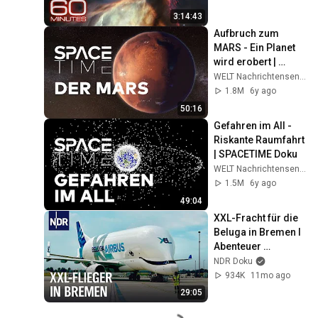
3:14:43
Aufbruch zum 
MARS - Ein Planet 
wird erobert | 
SPACETIME Doku
WELT Nachrichtensender
1.8M
6y ago
50:16
Gefahren im All - 
Riskante Raumfahrt 
| SPACETIME Doku
WELT Nachrichtensender
1.5M
6y ago
49:04
XXL-Fracht für die 
Beluga in Bremen I 
Abenteuer 
Flughafen (2/2) | 
NDR Doku
Die Nordreportage 
934K
11mo ago
| NDR Doku
29:05