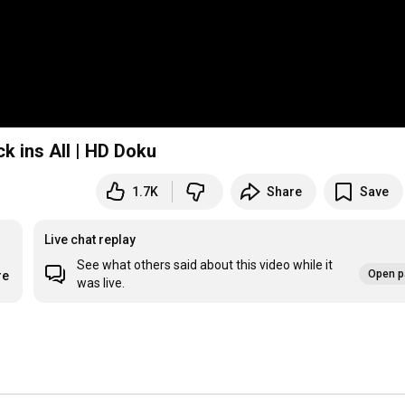
k ins All | HD Doku
1.7K
Share
Save
Live chat replay
See what others said about this video while it
Open p
re
was live.