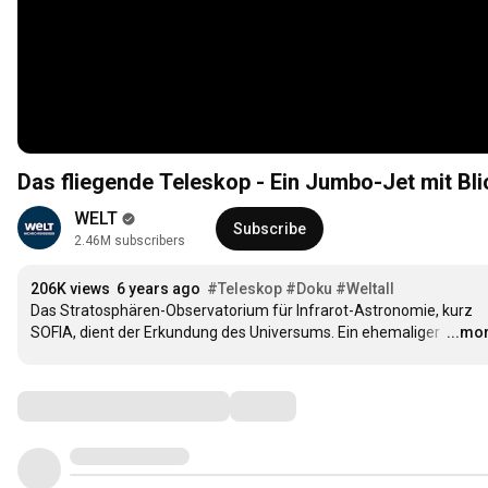
Das fliegende Teleskop - Ein Jumbo-Jet mit Blic
WELT
Subscribe
2.46M subscribers
206K views
6 years ago
#Teleskop
#Doku
#Weltall
Das Stratosphären-Observatorium für Infrarot-Astronomie, kurz 
SOFIA, dient der Erkundung des Universums. Ein ehemaliger 
…
...mo
Comments