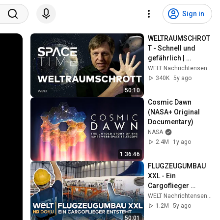
Sign in
WELTRAUMSCHROT
T - Schnell und 
gefährlich | 
SPACETIME HD 
WELT Nachrichtensender
Doku
340K
5y ago
50:10
Cosmic Dawn 
(NASA+ Original 
Documentary)
NASA
2.4M
1y ago
1:36:46
FLUGZEUGUMBAU 
XXL - Ein 
Cargoflieger 
entsteht | HD Doku
WELT Nachrichtensender
1.2M
5y ago
50:01