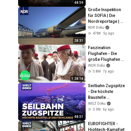
48:59
Große Inspektion 
für SOFIA | Die 
Nordreportage | 
NDR
NDR Doku
478K
5y ago
28:31
Faszination 
Flughafen - Die 
große Flughafen 
Doku | WDR Doku
WDR Doku
5.8M
7y ago
1:28:14
Seilbahn Zugspitze 
- Die höchste 
Baustelle 
Deutschlands - 
WELT Doku
Millimeterarbeit auf 
3.3M
6y ago
3.000 Meter | Doku
48:51
EUROFIGHTER - 
Hightech-Kampfjet: 