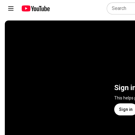
Sign i
This helps
Sign in