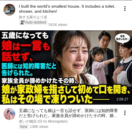
I built the world's smallest house, It includes a toilet,
shower, and kitchen!
旅する家のより道
Auto-dubbed
541K views
2:06:27
五歳になっても娘は一言も話せず、医師には知的障害
だと告げられた。家族全員が諦めかけたその時、娘が
家政婦を指さして初めて口を開き、私はその場で凍り
老いの物語 (Oi no Monogatari)
ついた――
New
138K views