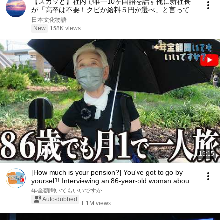
【スカッと】社内で唯一10ヶ国語を話す俺に新社長
が「高卒は不要！クビか給料５円か選べ」と言ってき
た。そのまま辞めた結果
日本文化物語
New
158K views
19:15
[How much is your pension?] You've got to go by
yourself!! Interviewing an 86-year-old woman abou...
年金額聞いてもいいですか
Auto-dubbed
1.1M views