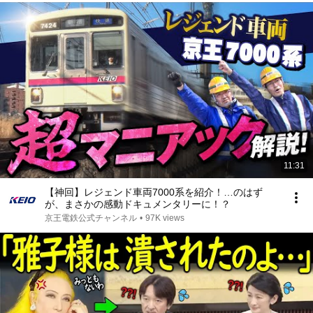
11:31
【神回】レジェンド車両7000系を紹介！…のはず
が、まさかの感動ドキュメンタリーに！？
京王電鉄公式チャンネル
•
97K views