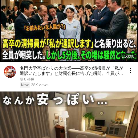
1:53:00
名門大学卒ばかりの大企業――高卒の清掃員が「私が
通訳いたします」と財閥会長に告げた瞬間、全員が嘲
笑した。しかし5分後、その場は静まり返った。#動
語り茶屋
エピソード#老後の物語 #家族の物語
New
28K views