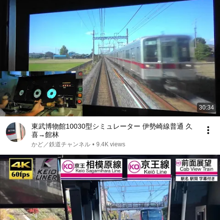
30:34
東武博物館10030型シミュレーター 伊勢崎線普通 久
喜→館林
かど／鉄道チャンネル
•
9.4K views