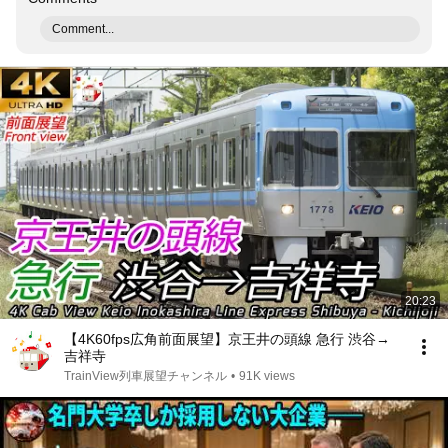
Comment...
20:23
【4K60fps広角前面展望】京王井の頭線 急行 渋谷→
吉祥寺
TrainView列車展望チャンネル
•
91K views