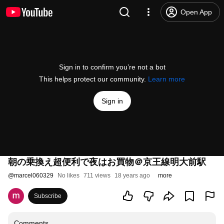
Open App
Sign in to confirm you’re not a bot
This helps protect our community.
Learn more
Sign in
朝の乗換え超便利で夜はお買物＠京王線明大前駅
@
marcel060329
No likes
711 views
18 years ago
more
Subscribe
Comments