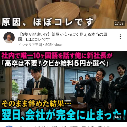
17:58
【9割が勘違い!?】部屋が安っぽく見える本当の原
因、ほぼコレです
インテリア王国
•
505K views
1:44:10