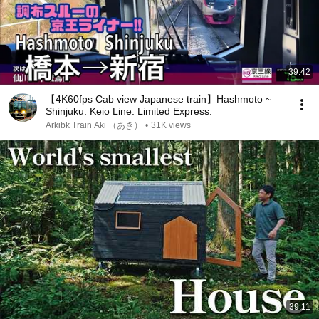
39:42
【4K60fps Cab view Japanese train】Hashmoto ~
Shinjuku. Keio Line. Limited Express.
Arkibk Train Aki （あき）
•
31K views
39:11