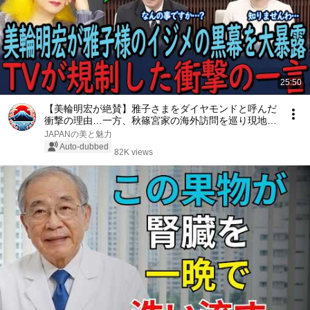
25:50
【美輪明宏が絶賛】雅子さまをダイヤモンドと呼んだ
衝撃の理由…一方、秋篠宮家の海外訪問を巡り現地メ
ディアが報道した内容とは！？【海外の反応】【皇
JAPANの美と魅力
室】
Auto-dubbed
82K views