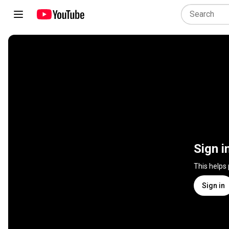
Sign i
This helps
Sign in