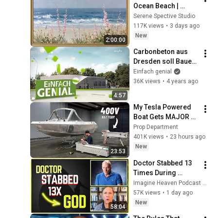
Ocean Beach | 
Vintage Coastal 
Serene Spective Studio
Seascape Oil 
117K views
•
3 days ago
Painting | 4K 
New
2:00:00
Ambient TV 
Carbonbeton aus 
Screensaver
Dresden soll Bauen 
revolutionieren | 
Einfach genial
Einfach genial | MDR
36K views
•
4 years ago
4:57
My Tesla Powered 
Boat Gets MAJOR 
Upgrades
Prop Department
401K views
•
23 hours ago
New
23:53
Doctor Stabbed 13 
Times During 
Murder Attempt - 
Imagine Heaven Podcast with John Burke
Then God Showed 
57K views
•
1 day ago
Up | Near Death 
New
58:04
Experience