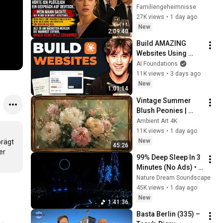
meine Ehe - mein 
Familiengeheimnisse
前】｜選挙ドットコ
Mann bemerkte es 
27K views
•
1 day ago
ム
viel zu spät.
New
2:09:40
Build AMAZING 
Websites Using 
Claude Code! (Full 
AI Foundations
Guide)
11K views
•
3 days ago
New
1:01:14
Vintage Summer 
Blush Peonies | 
Floral Oil Painting | 
Ambient Art 4K
Frame TV Art 4K 
11K views
•
1 day ago
Screensaver
New
rägt 
45:26
r 
99% Deep Sleep In 3 
Minutes (No Ads) • 
Relieves Stress, 
Nature Dream Soundscape
Melatonin Release • 
45K views
•
1 day ago
Stop Overthinking
New
1:41:36
Basta Berlin (335) – 