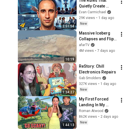
The Rules That 
Quietly Create 
Millionaires
Evan Carmichael
29K views
•
1 day ago
New
2:51:54
Massive Iceberg 
Collapses and Flips 
Over in Ilulissat, 
afarTV
Greenland | Full 
4M views
•
7 days ago
Event in 4K! (July 25, 
10:19
2026)
ReStory: Chill 
Electronics Repairs
Gab Smolders
327K views
•
1 day ago
New
1:34:27
My First Forced 
Landing In My 
Helicopter. Very 
Roman Atwood
Scary Experience 
862K views
•
2 days ago
But Everyone Is 
New
1:44:13
Safe! Needs FIxed!