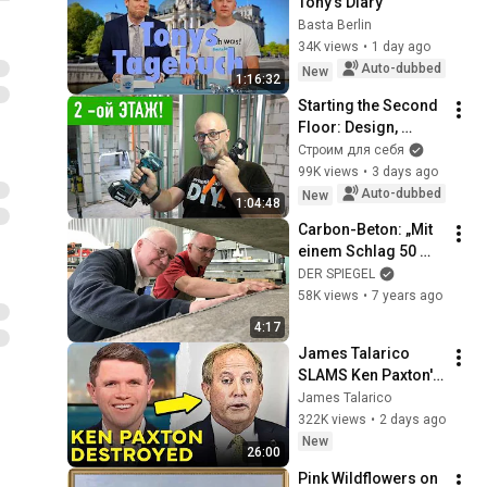
Tony’s Diary
Basta Berlin
34K views
•
1 day ago
Auto-dubbed
New
1:16:32
Starting the Second 
Floor: Design, 
Layout, Wiring, and 
Строим для себя
Heating — DIY Home 
99K views
•
3 days ago
Improvement
Auto-dubbed
New
1:04:48
Carbon-Beton: „Mit 
einem Schlag 50 
Prozent Beton 
DER SPIEGEL
sparen“ | DER 
58K views
•
7 years ago
SPIEGEL
4:17
James Talarico 
SLAMS Ken Paxton's 
Corruption LIVE ON 
James Talarico
AIR
322K views
•
2 days ago
New
26:00
Pink Wildflowers on 