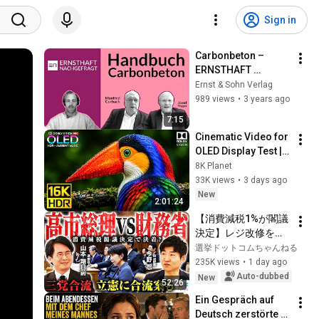
Sign in
Carbonbeton – 
ERNSTHAFT 
NACHGEFRAGT mit 
Ernst & Sohn Verlag
Prof. Josef Hegger 
989 views
•
3 years ago
und Prof. Manfred 
7:15
Curbach
Cinematic Video for 
OLED Display Test | 
16K HDR 240fps 
8K Planet
Dolby Vision (4K 
33K views
•
3 days ago
Video • 8K ULTRA HD 
New
2:01:24
TV)
【消費減税1%が閣議
決定】レジ改修を巡
る攻防と自民党内の
選挙ドットコムちゃんねる
激しい葛藤／中道・
235K views
•
1 day ago
立憲・公明の3党合流
Auto-dubbed
New
52:26
構想に浮上した「第4
Ein Gespräch auf 
の選択肢」とは？
Deutsch zerstörte 
【今野忍×山本期日