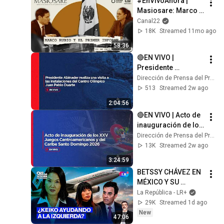
#EnVivoAhora | 
Masiosare: Marco 
Rubio y el Primer 
Canal22
Informe (3/09/2025)
18K
Streamed 11mo ago
58:36
🔴EN VIVO |  
Presidente 
Abinader realiza 
Dirección de Prensa del Presidente (DPP)
visita a 
513
Streamed 2w ago
instalaciones del 
2:04:56
Centro Olímpico 
🔴EN VIVO | Acto de 
Juan Pablo Duarte
inauguración de los 
XXV Juegos 
Dirección de Prensa del Presidente (DPP)
Centroamericanos y 
13K
Streamed 2w ago
del Caribe Santo 
3:24:59
Domingo 2026
BETSSY CHÁVEZ EN 
MÉXICO Y SU 
ABOGADO HABLA EN 
La República - LR+
VIVO | QUE NO SE TE 
29K
Streamed 1d ago
OLVIDE CON CARLOS 
New
47:06
CORNEJO