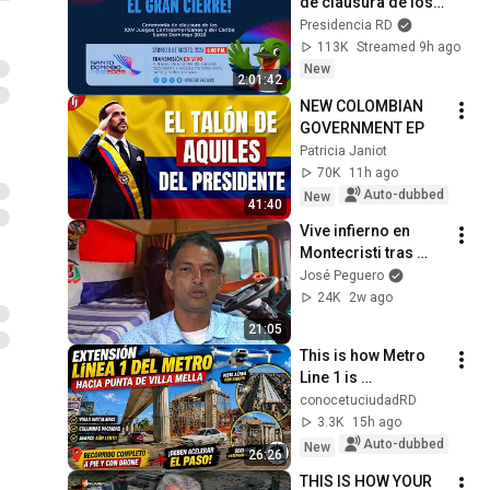
de clausura de los 
XXV Juegos 
Presidencia RD
Centroamericanos y 
113K
Streamed 9h ago
del Caribe Santo 
New
2:01:42
Domingo 2026.
NEW COLOMBIAN 
GOVERNMENT EP
Patricia Janiot
70K
11h ago
Auto-dubbed
New
41:40
Vive infierno en 
Montecristi tras 
robo de identidad
José Peguero
24K
2w ago
21:05
This is how Metro 
Line 1 is 
progressing! Big 
conocetuciudadRD
changes, but 
3.3K
15h ago
construction 
Auto-dubbed
New
26:26
remains slow
THIS IS HOW YOUR 