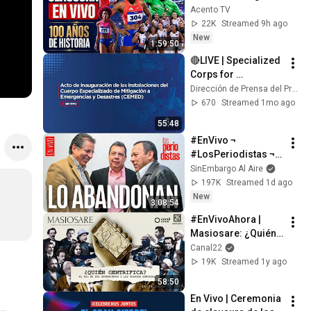
Ceremony from the 
Acento TV
Dominican 
22K
Streamed 9h ago
Republic. 100 years 
New
1:59:50
of history
🔴LIVE | Specialized 
Corps for 
Emergency and 
Dirección de Prensa del Presidente (DPP)
Disaster Mitigation 
670
Streamed 1mo ago
(CEMED) Facilities
55:48
#EnVivo ¬ 
#LosPeriodistas ¬ 
Los perredistas, hoy 
SinEmbargo Al Aire
en Somos México, 
197K
Streamed 1d ago
le dan la espalda a 
New
3:08:54
Ángel Aguirre
#EnVivoAhora | 
Masiosare: ¿Quién 
gentrifica? El rol de 
Canal22
los extranjeros y las 
19K
Streamed 1y ago
grandes empresas
58:50
En Vivo | Ceremonia 