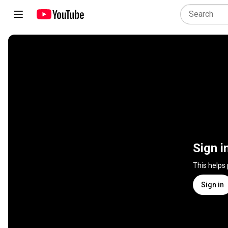
Sign i
This helps
Sign in