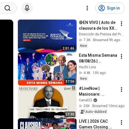
Sign in
🔴EN VIVO | Acto de 
clausura de los XXV 
Juegos 
Dirección de Prensa del Presidente (DPP)
Centroamericanos y 
7.3K
Streamed 9h ago
del Caribe Santo 
New
2:01:46
Domingo 2026
Esta Misma Semana 
08/08/26 | 
Conducido por 
Huchi Lora
Huchi Lora y Diana 
4.4K
10h ago
Lora | Esta Misma 
New
37:56
Semana
#LiveNow | 
Masiosare: 
Calderón's betrayals 
Canal22
(10/09/2025)
23K
Streamed 10mo ago
Auto-dubbed
57:30
LIVE | 2026 CAC 
Games Closing 