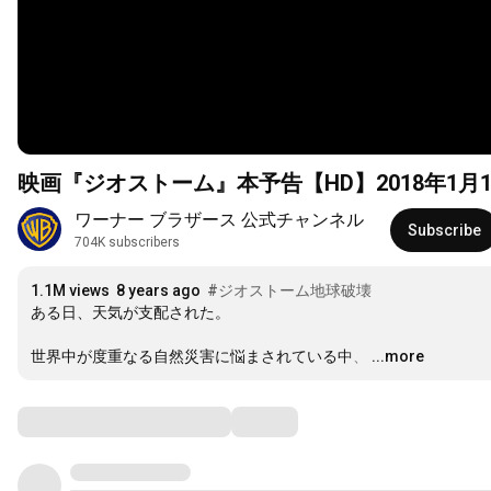
映画『ジオストーム』本予告【HD】2018年1月1
ワーナー ブラザース 公式チャンネル
Subscribe
704K subscribers
1.1M views
8 years ago
#ジオストーム地球破壊
ある日、天気が支配された。

世界中が度重なる自然災害に悩まされている中、
…
...more
Comments