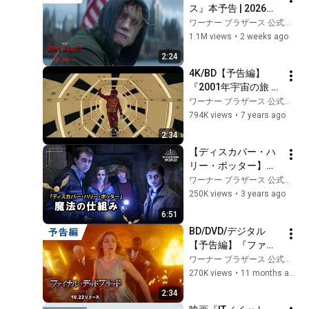
ス』本予告 | 2026年
10月30日(金) 全国公
ワーナー ブラザース 公式チャンネル
開
1.1M views
•
2 weeks ago
2:24
4K/BD【予告編】
『2001年宇宙の旅 
HDデジタル・リマス
ワーナー ブラザース 公式チャンネル
ター』
794K views
•
7 years ago
2:34
【ディスカバー・ハ
リー・ポッター】魔
法の仕組み
ワーナー ブラザース 公式チャンネル
250K views
•
3 years ago
6:51
BD/DVD/デジタル
【予告編】『ファイ
ナル・デッドブラッ
ワーナー ブラザース 公式チャンネル
ド』10.22デジタル配
270K views
•
11 months ago
信/ブルーレイ&DVD
2:34
リリース