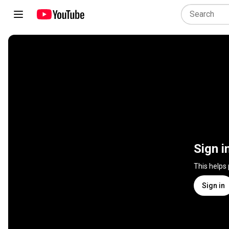
Sign i
This helps
Sign in