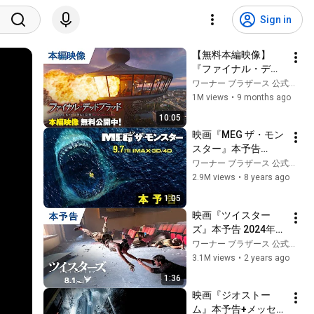
Sign in
【無料本編映像】
『ファイナル・デッ
ドブラッド』デジタ
ワーナー ブラザース 公式チャンネル
ル配信中
1M views
•
9 months ago
10:05
映画『MEG ザ・モン
スター』本予告
【HD】2018年9月7
ワーナー ブラザース 公式チャンネル
日（金）公開
2.9M views
•
8 years ago
1:05
映画『ツイスター
ズ』本予告 2024年8
月1日（木）公開
ワーナー ブラザース 公式チャンネル
3.1M views
•
2 years ago
1:36
映画『ジオストー
ム』本予告+メッセー