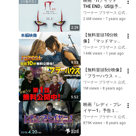
映画『IT／イット 
THE END』US版予告
２ 2019年11月1日
ワーナー ブラザース 公式チャンネル
（金）公開
2.6M views
•
7 years ago
2:29
【無料冒頭10分映
像】『マッドマック
ス：フュリオサ』
ワーナー ブラザース 公式チャンネル
9.18リリース/デジタ
144K views
•
1 year ago
ル配信中
9:53
【無料冒頭5分映像】
「フラーハウス ＜フ
ァースト・シーズン
ワーナー ブラザース 公式チャンネル
＞」好評リリース中/
1M views
•
8 years ago
デジタル配信中
5:52
映画『レディ・プレ
イヤー1』予告１
【HD】2018年4月20
ワーナー ブラザース 公式チャンネル
日（金）公開
879K views
•
8 years ago
2:25