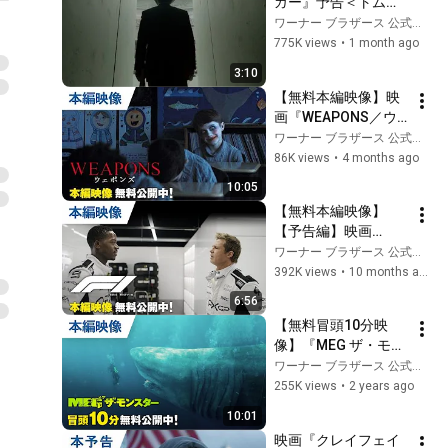
ガー』予告＜トム・
クルーズ45年の軌跡
ワーナー ブラザース 公式チャンネル
編＞｜2026年日本公
775K views
•
1 month ago
開
3:10
【無料本編映像】映
画『WEAPONS／ウ
ェポンズ』2.13デジ
ワーナー ブラザース 公式チャンネル
タル配信／3.18ブル
86K views
•
4 months ago
ーレイ＆DVDリリー
10:05
ス
【無料本編映像】
【予告編】映画
『F1®／エフワン』
ワーナー ブラザース 公式チャンネル
デジタル配信中
392K views
•
10 months ago
6:56
【無料冒頭10分映
像】『MEG ザ・モン
スター』BD/DVD/デ
ワーナー ブラザース 公式チャンネル
ジタル配信中
255K views
•
2 years ago
10:01
映画『クレイフェイ