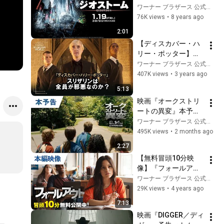
ジ映像【HD】2018
ワーナー ブラザース 公式チャンネル
年1月19日(金)公開
76K views
•
8 years ago
2:01
【ディスカバー・ハ
リー・ポッター】ス
リザリンは全員が邪
ワーナー ブラザース 公式チャンネル
悪なのか？
407K views
•
3 years ago
5:13
映画『オークストリ
ートの異変』本予告
｜2026年8月14日
ワーナー ブラザース 公式チャンネル
（金）日米同時公開
495K views
•
2 months ago
2:27
【無料冒頭10分映
像】『フォールアウ
ト』6.3 DVDレンタル
ワーナー ブラザース 公式チャンネル
開始
29K views
•
4 years ago
7:13
映画『DIGGER／ディ