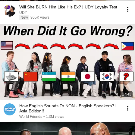
Will She BURN Him Like His Ex? | UDY Loyalty Test
UDY
New
905K views
17:43
How English Sounds To NON - English Speakers? l
Asia Edition!!
World Friends
•
1.3M views