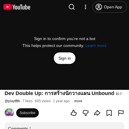
Open App
Sign in to confirm you’re not a bot
This helps protect our community.
Learn more
Sign in
Dev Double Up: การสร้างนักวางแผน Unbound และ Chib
@
playtftth
7 likes
605 views
1 year ago
more
Subscribe
Comments
1