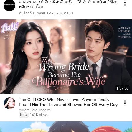
ศาสตราจารย์เจียงเตือนอีกครั้ง... "8 คำทำนายใหม่" ที่จะ
พลิกชะตาโลก
ทันโลกกับ Trader KP
•
690K views
1:57:30
The Cold CEO Who Never Loved Anyone Finally
Found His True Love and Showed Her Off Every Day
Aurora Tale Theatre
New
141K views