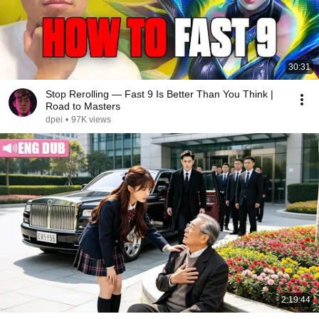
30:31
Stop Rerolling — Fast 9 Is Better Than You Think |
Road to Masters
dpei
•
97K views
2:19:44