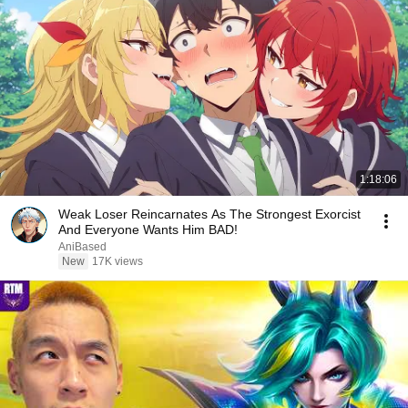
1:18:06
Weak Loser Reincarnates As The Strongest Exorcist
And Everyone Wants Him BAD!
AniBased
New
17K views