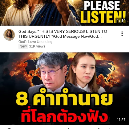
49:14
God Says:"THIS IS VERY SERIOUS! LISTEN TO
THIS URGENTLY!"/God Message Now/God
Message
God's Love Unending
New
31K views
11:57