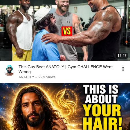
17:47
This Guy Beat ANATOLY | Gym CHALLENGE Went
Wrong
ANATOLY
•
5.9M views