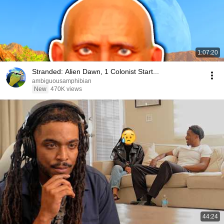
1:07:20
Stranded: Alien Dawn, 1 Colonist Start...
ambiguousamphibian
New
470K views
44:24