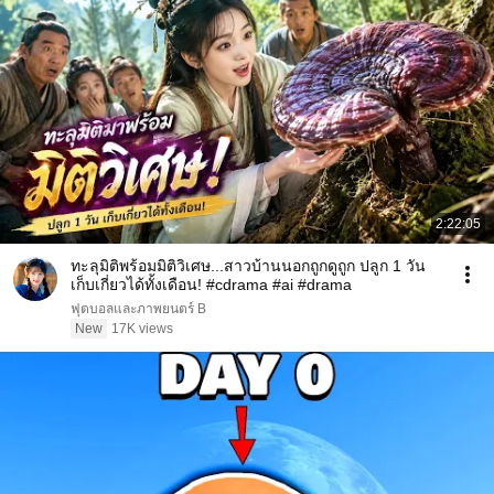
2:22:05
ทะลุมิติพร้อมมิติวิเศษ...สาวบ้านนอกถูกดูถูก ปลูก 1 วัน
เก็บเกี่ยวได้ทั้งเดือน! #cdrama #ai #drama
ฟุตบอลและภาพยนตร์ B
New
17K views