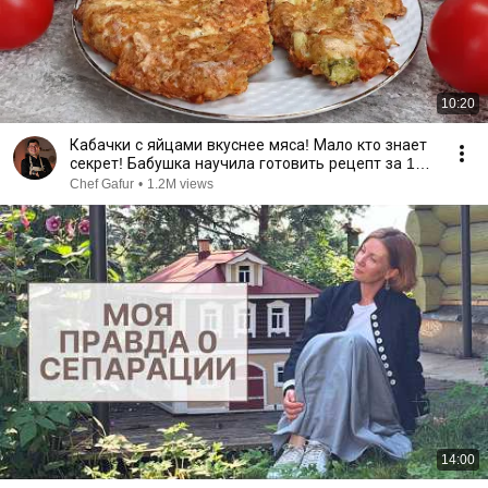
10:20
Кабачки с яйцами вкуснее мяса! Мало кто знает
секрет! Бабушка научила готовить рецепт за 15
минут
Chef Gafur
•
1.2M views
14:00