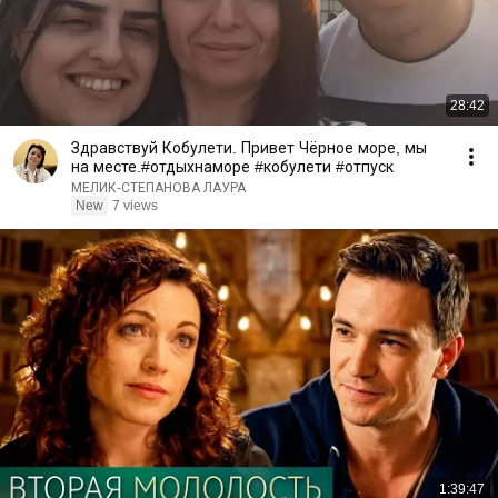
28:42
Здравствуй Кобулети. Привет Чёрное море, мы
на месте.#отдыхнаморе #кобулети #отпуск
МЕЛИК-СТЕПАНОВА ЛАУРА
New
7 views
1:39:47