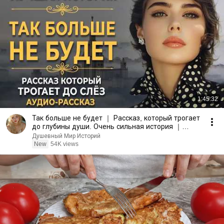
1:45:32
Так больше не будет ｜ Рассказ, который трогает
до глубины души. Очень сильная история ｜
Аудиорассказ
Душевный Мир Историй
New
54K views