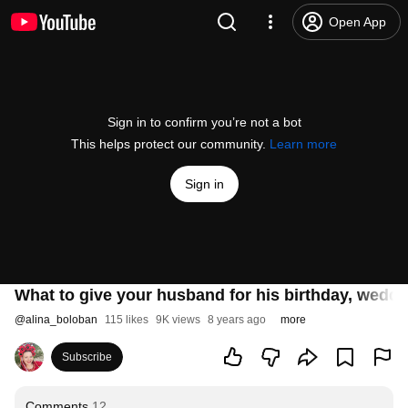
Open App
Sign in to confirm you’re not a bot
This helps protect our community.
Learn more
Sign in
What to give your husband for his birthday, weddi
@
alina_boloban
115 likes
9K views
8 years ago
more
Subscribe
Comments
12