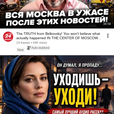
38:58
The TRUTH from Belkovsky! You won't believe what
actually happened IN THE CENTER OF MOSCOW!
@i_gr...
24 Канал
•
69K views
Auto-dubbed
New