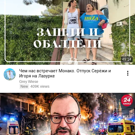
49:14
Чем нас встречает Монако. Отпуск Серёжи и
Игоря на Лазурке
Grey Wiese
New
409K views