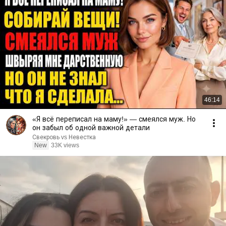
46:14
«Я всё переписал на маму!» — смеялся муж. Но
он забыл об одной важной детали
Свекровь vs Невестка
New
33K views