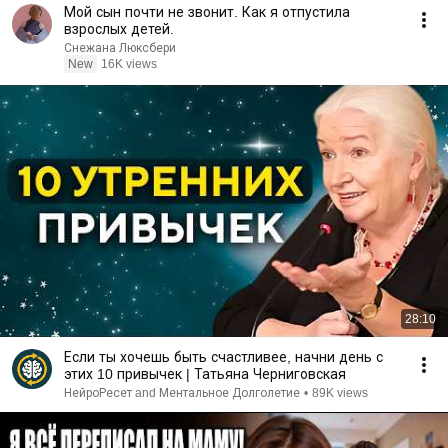
Мой сын почти не звонит. Как я отпустила
взрослых детей.
Снежана Люксбери
New
16K views
28:10
Если ты хочешь быть счастливее, начни день с
этих 10 привычек | Татьяна Черниговская
НейроРесет and Ментальное Долголетие
•
89K views