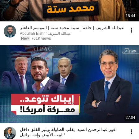
18:44
عبدالله الشريف | حلقة | سبتة محمد ستة | الموسم العاشر
عبدالله الشريف Abdullah Elshrif
New
761K views
27:04
فوز عبدالرحمن السيد يقلب الطاولة ويثير القلق داخل
البيت الأبيض وإسـ.ـرائيل!