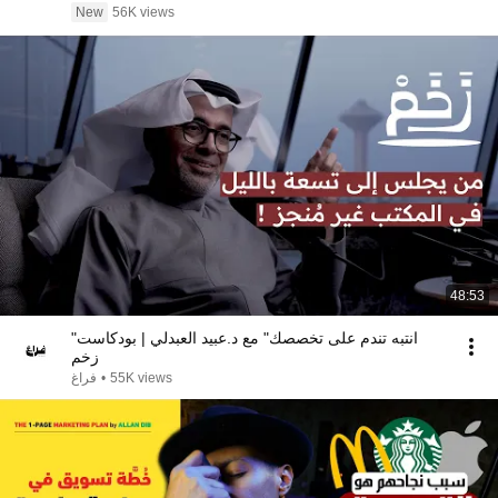
New
56K views
48:53
"انتبه تندم على تخصصك" مع د.عبيد العبدلي | بودكاست
زخم
55K views
•
فراغ