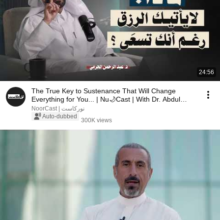
24:56
The True Key to Sustenance That Will Change
Everything for You... | Nu🌙Cast | With Dr. Abdul
Rahm...
NoorCast | نوركاست
Auto-dubbed
300K views