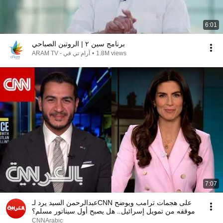
6:01
برنامج سين ٢ | الروتين الصباحي
1.8M views
•
ARAM TV - آرام تي في
7:07
عبدالرحمن السيد يرد لـCNN على هجمات ترامب ويوضح
موقفه من تمويل إسرائيل.. هل يصبح أول سيناتور مسلم؟
CNNArabic