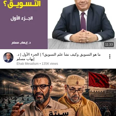
11:33
ما هو التسويق وكيف نشأ علم التسويق؟ | الجزء الأول | د.
إيهاب مسلم
Ehab Mesallum
•
135K views