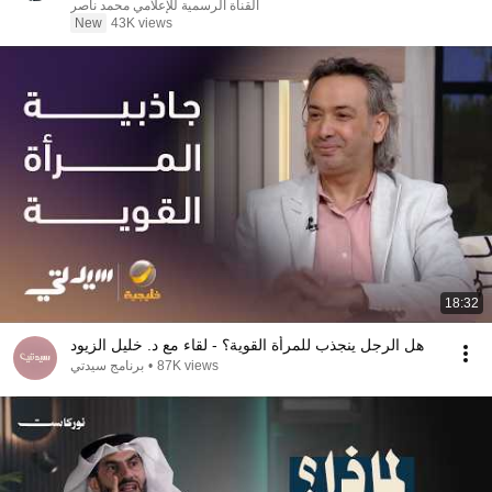
القناة الرسمية للإعلامي محمد ناصر
New
43K views
18:32
هل الرجل ينجذب للمرأة القوية؟ - لقاء مع د. خليل الزيود
87K views
•
برنامج سيدتي