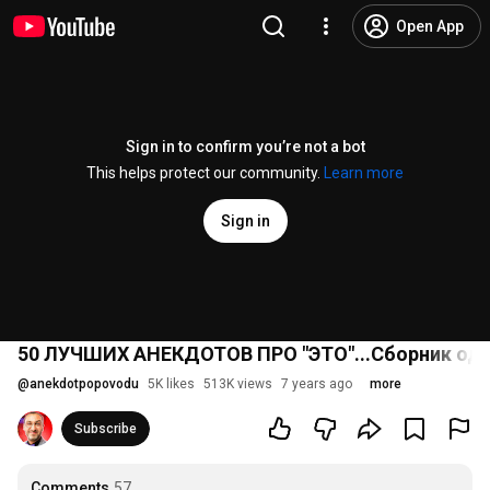
Open App
Sign in to confirm you’re not a bot
This helps protect our community.
Learn more
Sign in
50 ЛУЧШИХ АНЕКДОТОВ ПРО "ЭТО"...Сборник оде
@
anekdotpopovodu
5K likes
513K views
7 years ago
more
Subscribe
Comments
57