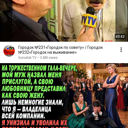
43:42
Городок №231«Городок по совету» / Городок
№232«Городок на выживание»
Gorodok TV
•
3.8M views