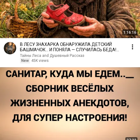
1:16:16
В ЛЕСУ ЗНАХАРКА ОБНАРУЖИЛА ДЕТСКИЙ
БАШМАЧОК… И ПОНЯЛА — СЛУЧИЛАСЬ БЕДА!
Загадки леса
Тайны Леса and Душевный Рассказ
New
45K views