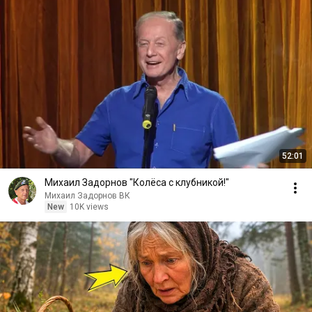
52:01
Михаил Задорнов "Колёса с клубникой!"
Михаил Задорнов ВК
New
10K views