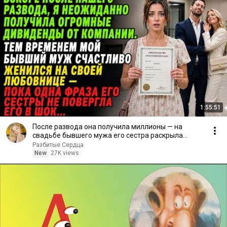
1:55:51
После развода она получила миллионы — на
свадьбе бывшего мужа его сестра раскрыла
правду
Разбитые Сердца
New
27K views