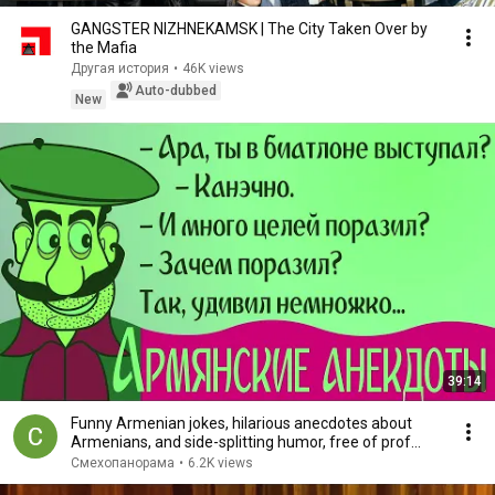
GANGSTER NIZHNEKAMSK | The City Taken Over by
the Mafia
Другая история
•
46K views
Auto-dubbed
New
39:14
Funny Armenian jokes, hilarious anecdotes about
Armenians, and side-splitting humor, free of prof...
Смехопанорама
•
6.2K views