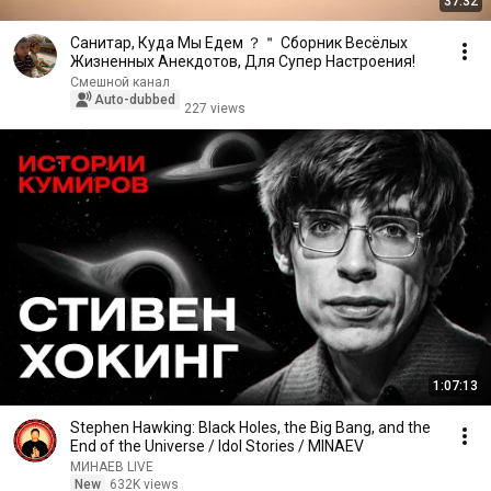
37:32
Санитар, Куда Мы Едем ？＂ Сборник Весёлых
Жизненных Анекдотов, Для Супер Настроения!
Смешной канал
Auto-dubbed
227 views
1:07:13
Stephen Hawking: Black Holes, the Big Bang, and the
End of the Universe / Idol Stories / MINAEV
МИНАЕВ LIVE
New
632K views