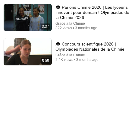
🎓 Parlons Chimie 2026 | Les lycéens
innovent pour demain ! Olympiades de
la Chimie 2026
Grâce à la Chimie
3:37
322 views • 3 months ago
1:03:21
🎓 Concours scientifique 2026 |
Olympiades Nationales de la Chimie
The Manipulation Expert: 4 Hidden Signs You’re Dealing
Grâce à la Chimie
With a Toxic Person
2.4K views • 3 months ago
5:05
Mel Robbins
•
794K views