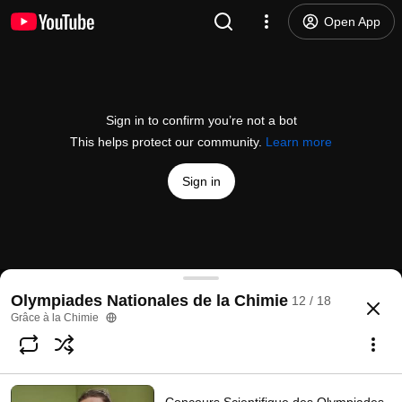
Open App
Sign in to confirm you’re not a bot
This helps protect our community.
Learn more
Sign in
Concours Scientifique des Olympiades Nationales
Olympiades Nationales de la Chimie
12 / 18
@
Gracealachimie
48 likes
3.5K views
4 years ago
more
Grâce à la Chimie
Subscribe
Choices for families