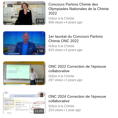
Rocky Kanaka
•
10M views
Concours Parlons Chimie des
Olympiades Nationales de la Chimie
2022
Grâce à la Chimie
2:53
908 views • 4 years ago
1er lauréat du Concours Parlons
Chimie ONC 2022
Grâce à la Chimie
633 views • 4 years ago
1:59
ONC 2022 Correction de l'épreuve
4:36
collaborative
Grâce à la Chimie
Concours Scientifique des Olympiades Nationales de la
297 views • 3 years ago
13:02
Chimie 2025
Grâce à la Chimie
•
2.3K views
ONC 2024 Correction de l'épreuve
collaborative
Grâce à la Chimie
253 views • 1 year ago
21:05