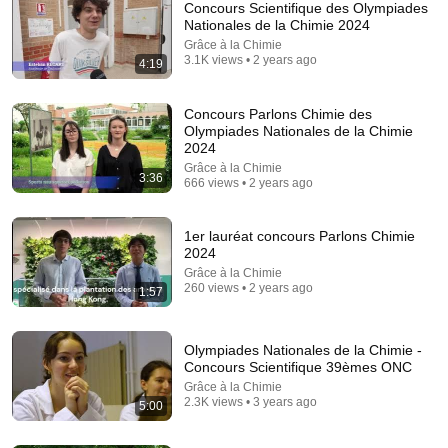
Concours Scientifique des Olympiades
Nationales de la Chimie 2024
Grâce à la Chimie
3.1K views • 2 years ago
4:19
Concours Parlons Chimie des
Olympiades Nationales de la Chimie
2024
Grâce à la Chimie
3:36
666 views • 2 years ago
18:15
I taught an octopus piano (It took 6 months)
1er lauréat concours Parlons Chimie
Mattias Krantz
•
9.8M views
2024
Grâce à la Chimie
260 views • 2 years ago
1:57
Olympiades Nationales de la Chimie -
Concours Scientifique 39èmes ONC
Grâce à la Chimie
2.3K views • 3 years ago
5:00