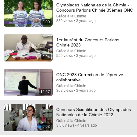
Olympiades Nationales de la Chimie -
Concours Parlons Chimie 39èmes ONC
Grâce à la Chimie
14:34
839 views • 3 years ago
3:09
Understand AI in 14 minutes – with Anthropic's Chloe
Lubinski [ARC 2026]
1er lauréat du Concours Parlons
Alliance for Responsible Citizenship
•
899K views
Chimie 2023
Grâce à la Chimie
559 views • 3 years ago
2:04
ONC 2023 Correction de l'épreuve
collaborative
Grâce à la Chimie
362 views • 3 years ago
12:57
Concours Scientifique des Olympiades
Nationales de la Chimie 2022
54:59
Grâce à la Chimie
3.5K views • 4 years ago
5:03
Watch his reaction when he’s told he’s a GOOD BOY for the
first time 🥹