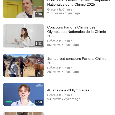
Concours Scientifique des Olympiades
Nationales de la Chimie 2025
Explore simpler, safer experiences for kids and
Learn more
Grâce à la Chimie
families
2.3K views • 1 year ago
4:36
Concours Parlons Chimie des
Olympiades Nationales de la Chimie
2025
Grâce à la Chimie
3:33
861 views • 1 year ago
1er lauréat concours Parlons Chimie
2025
Grâce à la Chimie
281 views • 1 year ago
3:01
12:51
40 ans déjà d'Olympiades !
The French Do Not Care About Work
Grâce à la Chimie
Trevor Noah
•
3.2M views
530 views • 2 years ago
2:50