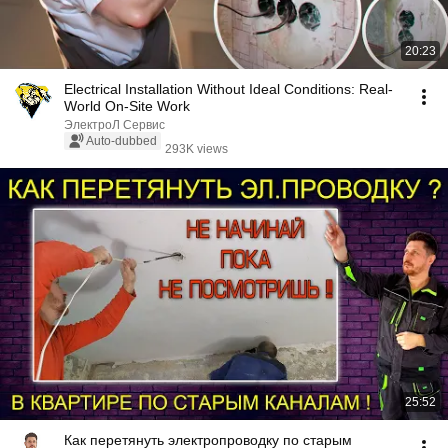
20:23
Electrical Installation Without Ideal Conditions: Real-
World On-Site Work
ЭлектроЛ Сервис
Auto-dubbed
293K views
25:52
Как перетянуть электропроводку по старым