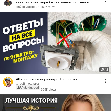
каналам в квартире без натяжного потолка и
стяжки.
Найти мастера
•
169K views
15:42
All about replacing wiring in 15 minutes
Стройплощадка
Auto-dubbed
955K views