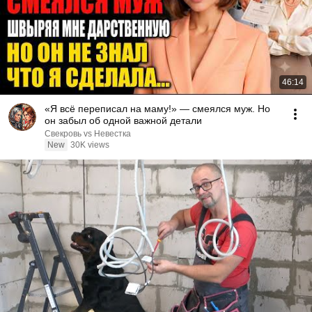
46:14
«Я всё переписал на маму!» — смеялся муж. Но
он забыл об одной важной детали
Свекровь vs Невестка
New
30K views