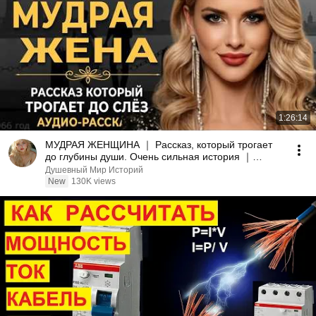
1:26:14
МУДРАЯ ЖЕНЩИНА ｜ Рассказ, который трогает
до глубины души. Очень сильная история ｜
Аудио рассказ.
Душевный Мир Историй
New
130K views