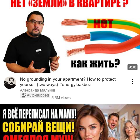
9:38
No grounding in your apartment? How to protect
yourself (two ways) #energyleakbez
Александр Мальков
Auto-dubbed
5.5M views