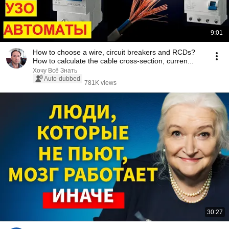
9:01
How to choose a wire, circuit breakers and RCDs?
How to calculate the cable cross-section, curren...
Хочу Всё Знать
Auto-dubbed
781K views
30:27