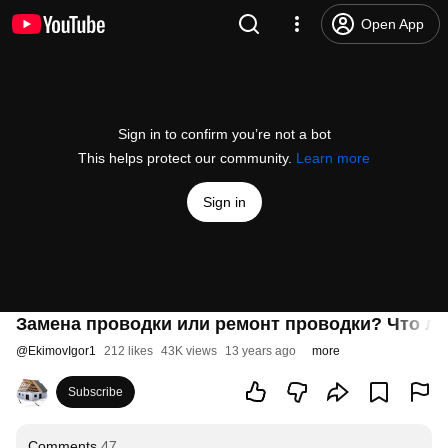
Open App
Sign in to confirm you’re not a bot
This helps protect our community.
Learn more
Sign in
Замена проводки или ремонт проводки? Что лу
@
EkimovIgor1
212 likes
43K views
13 years ago
more
Subscribe
Comments
47