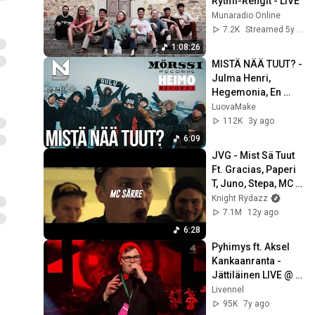
Rytmi-Rengit - LIVE
Lentävii
11
Munaradio Online
3:49
Tulvamedia
7.2K
Streamed 5y ago
TULVA LIVE #9:
1:08:26
Lyömättömät - Represent
12
MISTÄ NÄÄ TUUT? - 
3:34
Tulvamedia
Julma Henri, 
Hegemonia, En 
TULVA LIVE #12: Olli PA -
kiellä enkä myönnä, 
LuovaMake
Oman Pihan Porukasta
13
3:23
Henry K, Mactopias, 
112K
3y ago
Tulvamedia
Kelepo, Olli Pa
6:09
TULVA LIVE #13: KSP -
JVG - Mist Sä Tuut 
Dickrider
14
4:14
Ft. Gracias, Paperi 
Tulvamedia
T, Juno, Stepa, MC 
Särre, Gasellit, 
Knight Rydazz
Kube
7.1M
12y ago
6:28
Pyhimys ft. Aksel 
Kankaanranta - 
Jättiläinen LIVE @ 
Emma Gaala 2019
Livennel
95K
7y ago