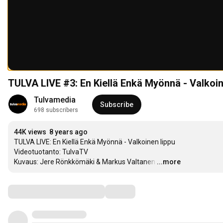
TULVA LIVE #3: En Kiellä Enkä Myönnä - Valkoi
Tulvamedia
Subscribe
698 subscribers
44K views
8 years ago
TULVA LIVE: En Kiellä Enkä Myönnä - Valkoinen lippu

Videotuotanto: TulvaTV

Kuvaus: Jere Rönkkömäki & Markus Valtanen
…
...more
Comments