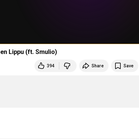
nen Lippu (ft. Smulio)
394
Share
Save