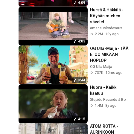
4:09
Hursti & Häkkilä - 
Köyhän miehen 
sävelet
amadeuslordevaux
2.2M
10y ago
4:03
OG Ulla-Maija - TÄÄ 
EI OO MIKÄÄN 
HOPLOP
OG Ulla-Maija
737K
10mo ago
3:44
Huora - Kaikki 
kaatuu
Stupido Records & Booking
1.4M
8y ago
4:15
ATOMIROTTA - 
AURINKOON