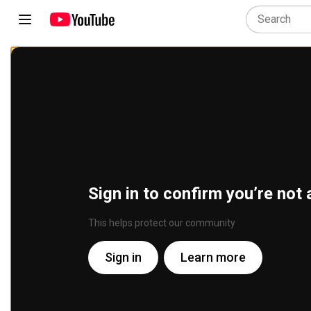
Sign in to confirm you’re not 
This helps protect our community
Sign in
Learn more