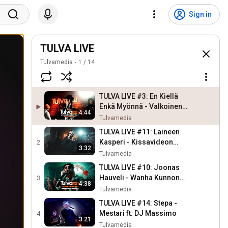
Sign in
TULVA LIVE
Tulvamedia
1
/
14
TULVA LIVE #3: En Kiellä
Enkä Myönnä - Valkoinen
4:44
Lippu (ft. Smulio)
Tulvamedia
TULVA LIVE #11: Laineen
Kasperi - Kissavideon
2
3:32
Mustalaatikko
Tulvamedia
TULVA LIVE #10: Joonas
Hauveli - Wanha Kunnon
3
4:38
Good Oldie
Tulvamedia
TULVA LIVE #14: Stepa -
Mestari ft. DJ Massimo
4
3:21
Tulvamedia