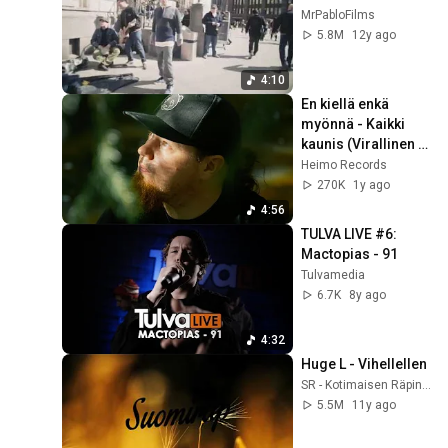
MrPabloFilms
5.8M
12y ago
4:10
En kiellä enkä 
myönnä - Kaikki 
kaunis (Virallinen 
musiikkivideo)
Heimo Records
270K
1y ago
4:56
TULVA LIVE #6: 
Mactopias - 91
Tulvamedia
6.7K
8y ago
4:32
Huge L - Vihellellen
SR - Kotimaisen Räpin Koti
5.5M
11y ago