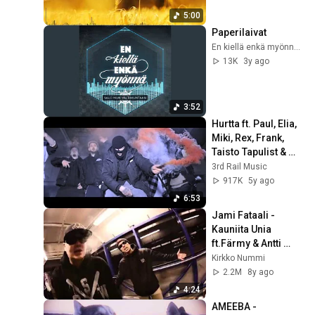
5:00
Paperilaivat
En kiellä enkä myönnä - Topic
13K
3y ago
3:52
Hurtta ft. Paul, Elia, 
Miki, Rex, Frank, 
Taisto Tapulist & 
Saimi - Alttiina
3rd Rail Music
917K
5y ago
6:53
Jami Fataali - 
Kauniita Unia 
ft.Färmy & Antti 
Karsee
Kirkko Nummi
2.2M
8y ago
4:24
AMEEBA - 