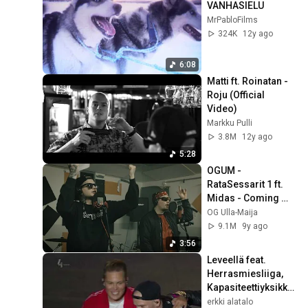
VANHASIELU
MrPabloFilms
324K
12y ago
6:08
Matti ft. Roinatan - 
Roju (Official 
Video)
Markku Pulli
3.8M
12y ago
5:28
OGUM - 
RataSessarit 1 ft. 
Midas - Coming 
soon!!! - Trippin In 
OG Ulla-Maija
Paris
9.1M
9y ago
3:56
Leveellä feat. 
Herrasmiesliiga, 
Kapasiteettiyksikkö 
- Cheek @ Lahden 
erkki alatalo