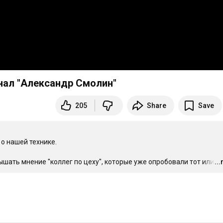
нал "Александр Смолин"
205
Share
Save
 нашей технике. 

шать мнение "коллег по цеху", которые уже опробовали тот или и
..