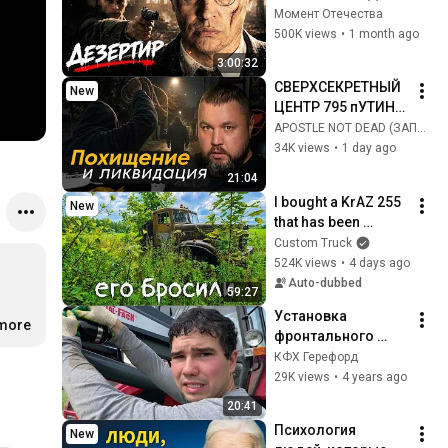
ЕГО ОБЪЯВИЛИ 
Момент Отечества
ПРЕДАТЕЛЕМ И 
500K views
•
1 month ago
ВРАГОМ НАРОДА! 
3:00:32
ВОЕННЫЙ ФИЛЬМ! 
СВЕРХСЕКРЕТНЫЙ 
New
Дезертир
ЦЕНТР 795 пУТИНА 
| УСТРАНЯЮТ 
APOSTLE NOT DEAD (ЗАПРЕЩЕННОЕ)
ЛЮДЕЙ в ЛЮБОЙ 
34K views
•
1 day ago
ТОЧКЕ МИРА
21:04
I bought a KrAZ 255 
New
that has been 
growing into the 
Custom Truck
ground for 20 
524K views
•
4 days ago
years!!! Will it 
Auto-dubbed
59:27
start???
Установка 
н
.more
…
фронтального 
погрузчика на 
КФХ Герефорд
МТЗ-92П
29K views
•
4 years ago
20:41
Психология 
New