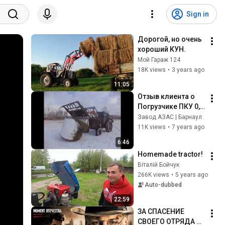
Sign in
Дорогой, но очень 
хороший КУН.
Мой Гараж 124
18K views
•
3 years ago
11:05
Отзыв клиента о 
Погрузчике ПКУ 0,9 
АЗАС | Канал 
Завод АЗАС | Барнаул
"КолХОЗ с НУЛЯ"
11K views
•
7 years ago
6:46
Homemade tractor!
Віталій Бойчук
266K views
•
5 years ago
Auto-dubbed
22:59
ЗА СПАСЕНИЕ 
СВОЕГО ОТРЯДА 