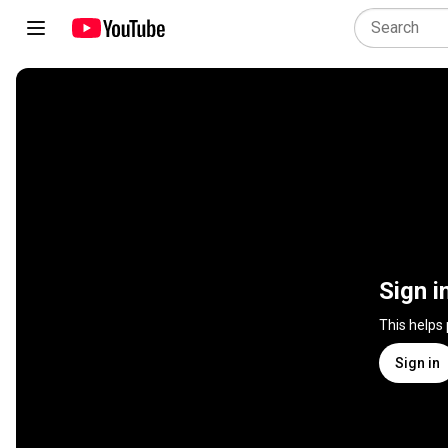
Sign i
This helps
Sign in