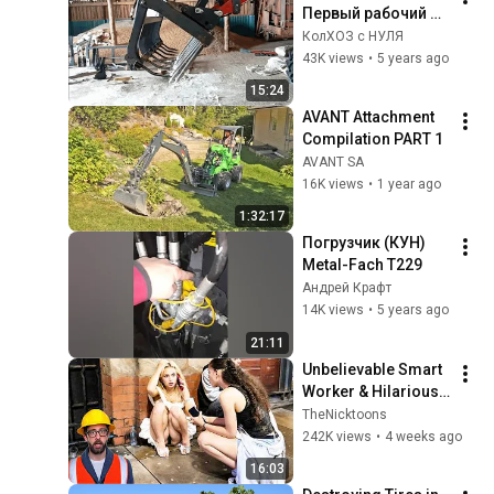
Первый рабочий 
день МТЗ-82.1 
КолХОЗ с НУЛЯ
"Балка" №10
43K views
•
5 years ago
15:24
AVANT Attachment 
Compilation PART 1
AVANT SA
16K views
•
1 year ago
1:32:17
Погрузчик (КУН) 
Metal-Fach Т229
Андрей Крафт
14K views
•
5 years ago
21:11
Unbelievable Smart 
Worker & Hilarious 
Fails | Construction 
TheNicktoons
Compilation Pt6 
242K views
•
4 weeks ago
#fail #construction
16:03