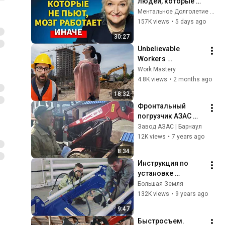
людей, которые НЕ 
пьют алкоголь 
Ментальное Долголетие and 2 more
(согласно 
157K views
•
5 days ago
нейронауке) | 
30:27
Татьяна 
Unbelievable 
Черниговская
Workers 
Compilation 2026 | 
Work Mastery
Working with 
4.8K views
•
2 months ago
Talented Engineers 
18:32
#44 #fail 
Фронтальный 
#construction
погрузчик АЗАС 
ПКУ 0,9 | Канал 
Завод АЗАС | Барнаул
"Дмитрий 
12K views
•
7 years ago
Кононенко"
8:34
Инструкция по 
установке 
погрузчика 
Большая Земля
Универсал 800R с 
132K views
•
9 years ago
БРС с трактора и 
9:47
БРС рабочих 
Быстросъем. 
органов на МТЗ 82