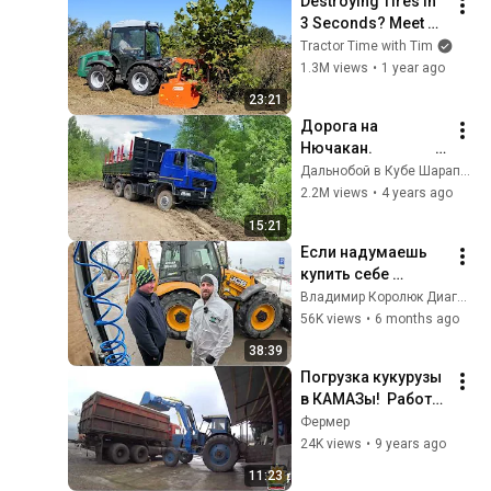
Destroying Tires in 
3 Seconds? Meet 
the Ferrari Solution!
Tractor Time with Tim
1.3M views
•
1 year ago
23:21
Дорога на 
Нючакан.                                   
#магистральный 
Дальнобой в Кубе Шарапов
#улькан #нючакан
2.2M views
•
4 years ago
15:21
Если надумаешь 
купить себе 
экскаватор 
Владимир Королюк Диагностика Техники
погрузчик , 
56K views
•
6 months ago
посмотри это 
38:39
видео!!! 
Погрузка кукурузы 
в КАМАЗы!  Работа 
МТЗ-50 с ПБН-800.
Фермер
24K views
•
9 years ago
11:23