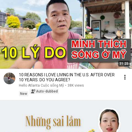
31:25
10 REASONS I LOVE LIVING IN THE U.S. AFTER OVER
10 YEARS. DO YOU AGREE?
Hello Atlanta Cuộc sống Mỹ
•
38K views
Auto-dubbed
New