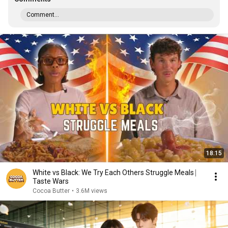
Comment...
18:15
White vs Black: We Try Each Others Struggle Meals ⎸
Taste Wars
Cocoa Butter
•
3.6M views