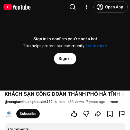
Open App
Sign in to confirm you’re not a bot
This helps protect our community.
Learn more
Sign in
KHÁCH SẠN CÔNG ĐOÀN THÀNH PHỐ HÀ TĨNH | 097
@
nangtamthuonghieuviet439
6 likes
483 views
7 years ago
more
Subscribe
Comments