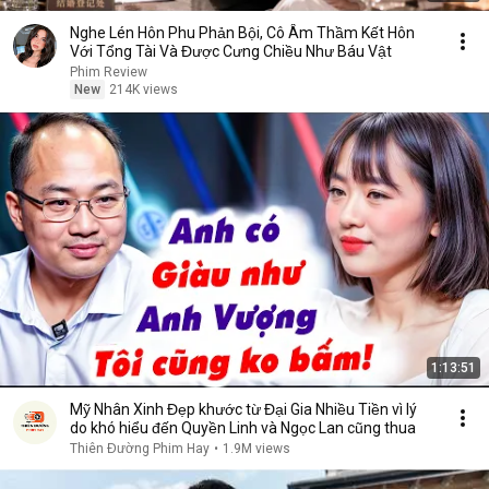
Nghe Lén Hôn Phu Phản Bội, Cô Âm Thầm Kết Hôn
Với Tổng Tài Và Được Cưng Chiều Như Báu Vật
Phim Review
New
214K views
1:13:51
Mỹ Nhân Xinh Đẹp khước từ Đại Gia Nhiều Tiền vì lý
do khó hiểu đến Quyền Linh và Ngọc Lan cũng thua
Thiên Đường Phim Hay
•
1.9M views