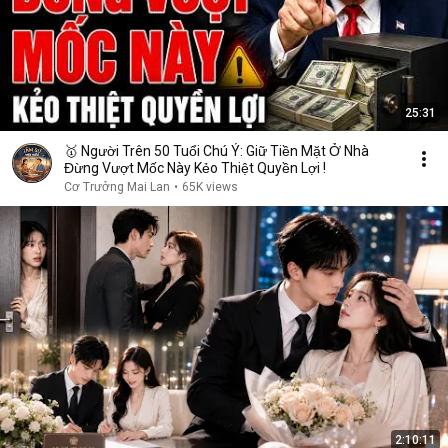
25:31
🥇 Người Trên 50 Tuổi Chú Ý: Giữ Tiền Mặt Ở Nhà
Đừng Vượt Mốc Này Kẻo Thiệt Quyền Lợi !
Cơ Trưởng Mai Lan
•
65K views
2:10:11