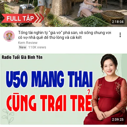
2:18:04
Tổng tài nghìn tỷ "giả vờ" phá sản, về sống chung với
cô vợ nhà quê để thử lòng và cái kết
Kem Review
New
110K views
2:09:25