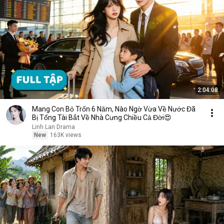
2:04:08
Mang Con Bỏ Trốn 6 Năm, Nào Ngờ Vừa Về Nước Đã
Bị Tổng Tài Bắt Về Nhà Cưng Chiều Cả Đời😍
Linh Lan Drama
New
163K views