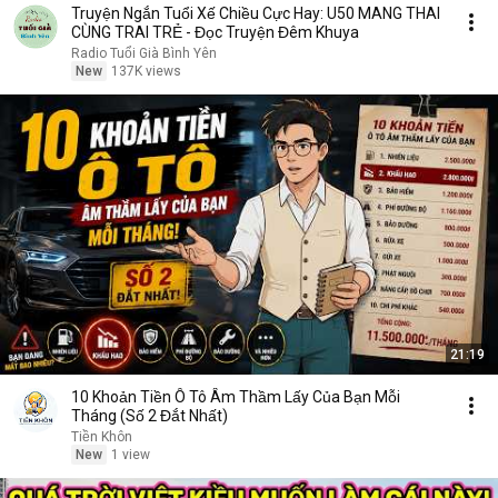
Truyện Ngắn Tuổi Xế Chiều Cực Hay: U50 MANG THAI
CÙNG TRAI TRẺ - Đọc Truyện Đêm Khuya
Radio Tuổi Già Bình Yên
New
137K views
21:19
10 Khoản Tiền Ô Tô Âm Thầm Lấy Của Bạn Mỗi
Tháng (Số 2 Đắt Nhất)
Tiền Khôn
New
1 view