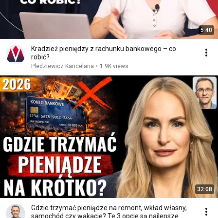
5:40
Kradzież pieniędzy z rachunku bankowego – co
robić?
Pledziewicz Kancelaria
•
1.9K views
32:08
Gdzie trzymać pieniądze na remont, wkład własny,
samochód czy wakacje? Te 3 opcje są najlepsze