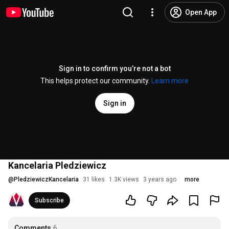
Open App
Sign in to confirm you’re not a bot
This helps protect our community.
Learn more
Sign in
Kancelaria Pledziewicz
@
PledziewiczKancelaria
31 likes
1.3K views
3 years ago
more
Subscribe
Comments
6