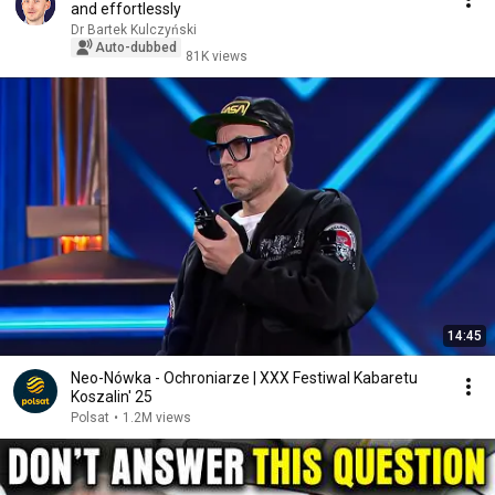
and effortlessly
Dr Bartek Kulczyński
Auto-dubbed
81K views
14:45
Neo-Nówka - Ochroniarze | XXX Festiwal Kabaretu
Koszalin' 25
Polsat
•
1.2M views