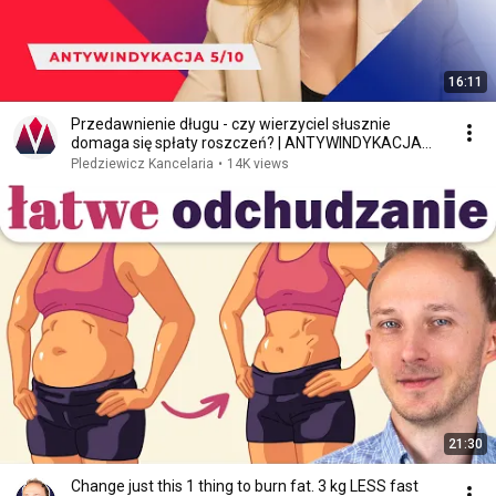
16:11
Przedawnienie długu - czy wierzyciel słusznie
domaga się spłaty roszczeń? | ANTYWINDYKACJA
5/10
Pledziewicz Kancelaria
•
14K views
21:30
Change just this 1 thing to burn fat. 3 kg LESS fast