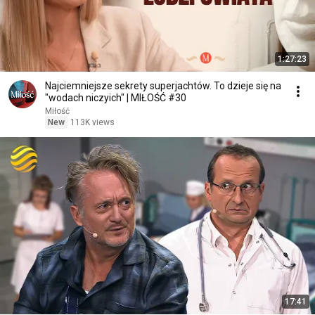
1:27:23
Najciemniejsze sekrety superjachtów. To dzieje się na
"wodach niczyich" | MIŁOŚĆ #30
Miłość
New
113K views
17:41