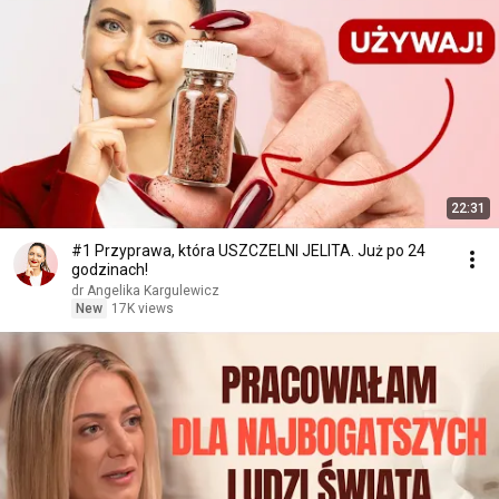
22:31
#1 Przyprawa, która USZCZELNI JELITA. Już po 24
godzinach!
dr Angelika Kargulewicz
New
17K views