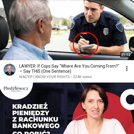
21:12
LAWYER: If Cops Say "Where Are You Coming From?"
— Say THIS (One Sentence)
WALTER | KNOW YOUR RIGHTS
•
324K views