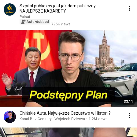
Szpital publiczny jest jak dom publiczny... -
NAJLEPSZE KABARETY
Polsat
Auto-dubbed
795K views
33:11
Chińskie Auta. Największe Oszustwo w Historii?
Kanał Bez Cenzury - Wojciech Dzierwa
•
1.2M views