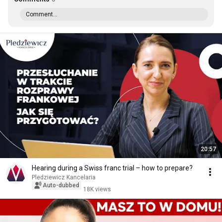
Comment...
20:57
Hearing during a Swiss franc trial – how to prepare?
Pledziewicz Kancelaria
Auto-dubbed
18K views