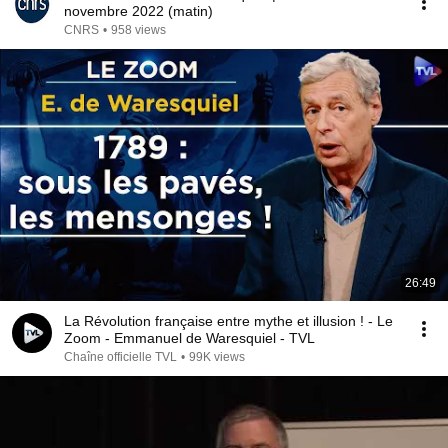
novembre 2022 (matin)
CNRS
•
958 views
26:49
La Révolution française entre mythe et illusion ! - Le
Zoom - Emmanuel de Waresquiel - TVL
Chaîne officielle TVL
•
99K views