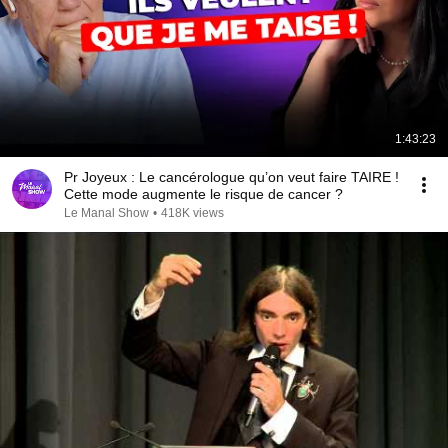
1:43:23
Pr Joyeux : Le cancérologue qu’on veut faire TAIRE !
Cette mode augmente le risque de cancer ?
Le Manal Show
•
418K views