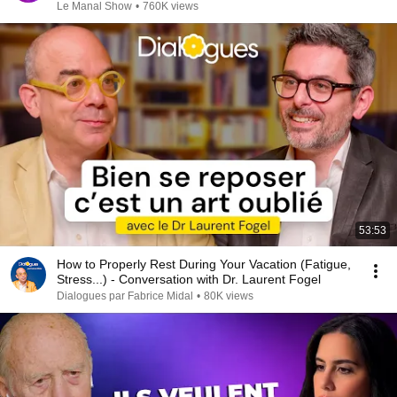
Le Manal Show
•
760K views
53:53
How to Properly Rest During Your Vacation (Fatigue,
Stress...) - Conversation with Dr. Laurent Fogel
Dialogues par Fabrice Midal
•
80K views