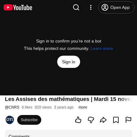
Open App
Sign in to confirm you’re not a bot
This helps protect our community.
Learn more
Sign in
Les Assises des mathématiques | Mardi 15 novemb
@
CNRS
6 likes
820 views
3 years ago
more
Subscribe
Comments