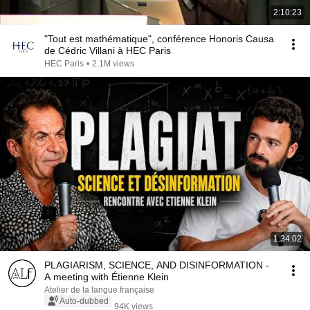
2:10:23
"Tout est mathématique", conférence Honoris Causa
de Cédric Villani à HEC Paris
HEC Paris
•
2.1M views
1:34:02
PLAGIARISM, SCIENCE, AND DISINFORMATION -
A meeting with Étienne Klein
Atelier de la langue française
Auto-dubbed
94K views