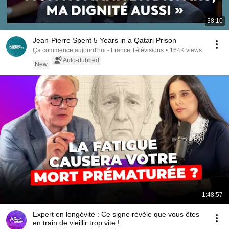
38:10
Jean-Pierre Spent 5 Years in a Qatari Prison
Ça commence aujourd'hui - France Télévisions
•
164K views
Auto-dubbed
New
1:48:57
Expert en longévité : Ce signe révèle que vous êtes
en train de vieillir trop vite !