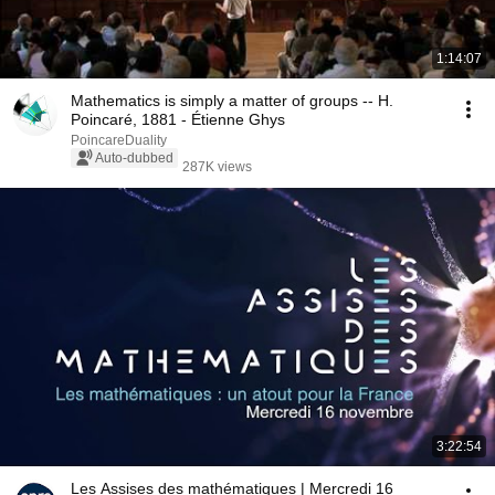
1:14:07
Mathematics is simply a matter of groups -- H.
Poincaré, 1881 - Étienne Ghys
PoincareDuality
Auto-dubbed
287K views
3:22:54
Les Assises des mathématiques | Mercredi 16