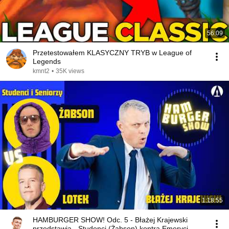
56:09
Przetestowałem KLASYCZNY TRYB w League of
Legends
kmnt2
•
35K views
1:18:55
HAMBURGER SHOW! Odc. 5 - Błażej Krajewski
przedstawia - Studenci (Żabson) kontra Emeryci