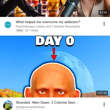
43:58
What helped me overcome my addiction?
Psychoterapia z pleso and Człowiek Absurdalny
New
317 views
1:07:20
Stranded: Alien Dawn, 1 Colonist Start...
ambiguousamphibian