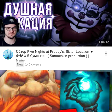
1:04:12
Обзор Five Nights at Freddy’s: Sister Location ►
ФНАФ 5 Сумочкин ( Sumochkin production ) |
Реакция
Майни
New
146K views