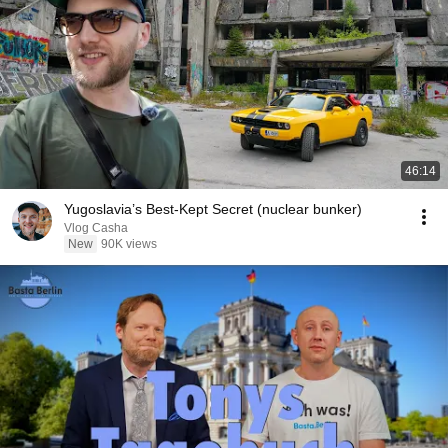
46:14
Yugoslavia’s Best-Kept Secret (nuclear bunker)
Vlog Casha
New
90K views