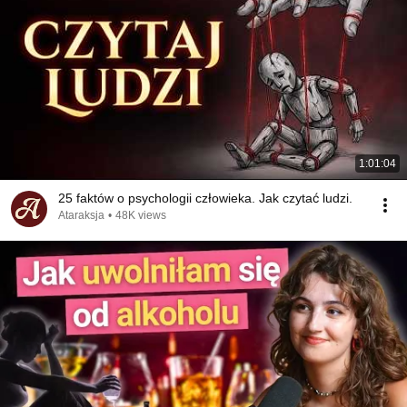
1:01:04
25 faktów o psychologii człowieka. Jak czytać ludzi.
Ataraksja
•
48K views