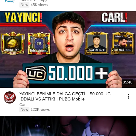
Cinema Therapy
New
45K views
35:46
YAYINCI BENİMLE DALGA GEÇTİ... 50.000 UC
İDDİALI VS ATTIK! | PUBG Mobile
CarL
New
122K views