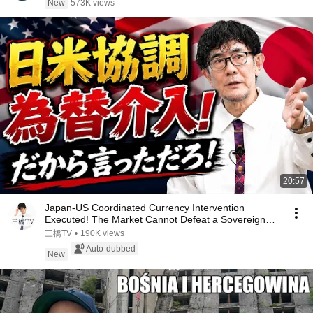
New
573K views
20:57
Japan-US Coordinated Currency Intervention
Executed! The Market Cannot Defeat a Sovereign
Currenc...
三橋TV
•
190K views
Auto-dubbed
New