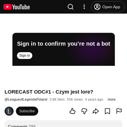
Open App
Sign in to confirm you’re not a bot
Sign in
LORECAST ODC#1 - Czym jest lore?
@
LeagueofLegendsPoland
3.8K likes
55K views
4 years ago
more
Subscribe
Comments
299