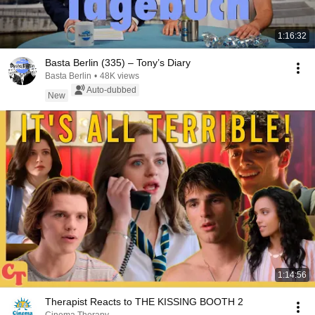
1:16:32
Basta Berlin (335) – Tony’s Diary
Basta Berlin
•
48K views
Auto-dubbed
New
1:14:56
Therapist Reacts to THE KISSING BOOTH 2