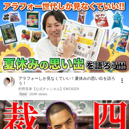
18:20
アラフォーしか見なくていい！夏休みの思い出を語ろ
う！
狩野英孝【公式チャンネル】EIKO!GO!!
New
164K views