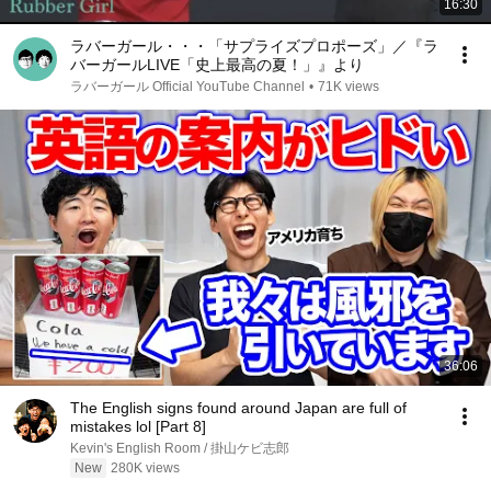
16:30
ラバーガール・・・「サプライズプロポーズ」／『ラ
バーガールLIVE「史上最高の夏！」』より
ラバーガール Official YouTube Channel
•
71K views
36:06
The English signs found around Japan are full of
mistakes lol [Part 8]
Kevin's English Room / 掛山ケビ志郎
New
280K views