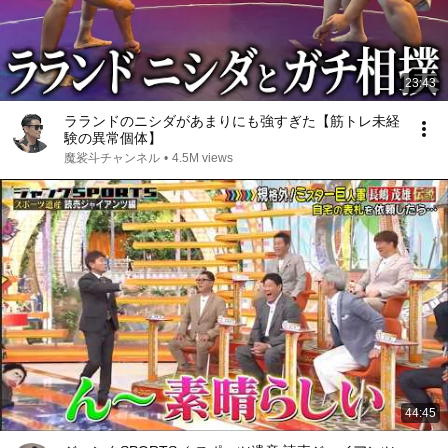
23:43
ラランドのニシダがあまりにも強すぎた【筋トレ未経
験の異常個体】
魔裟斗チャンネル
•
4.5M views
44:45