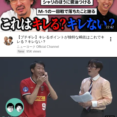
22:42
【ブチギレ】キレるポイントが独特な嶋佐はこれでキ
レる？キレない？
ニューヨーク Official Channel
New
95K views