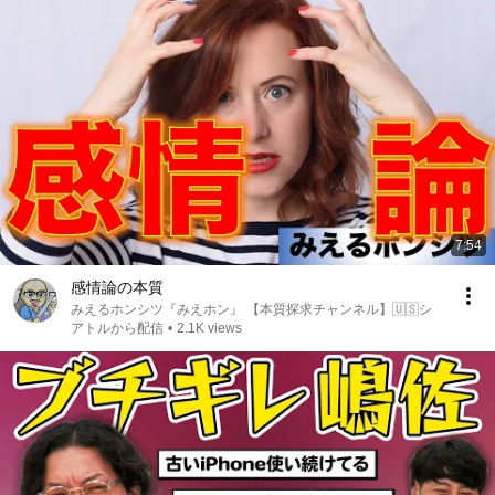
7:54
感情論の本質
みえるホンシツ『みえホン』 【本質探求チャンネル】🇺🇸シ
アトルから配信
•
2.1K views