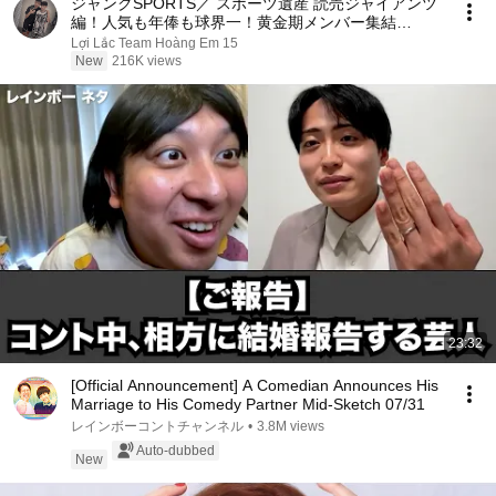
ジャンクSPORTS／ スポーツ遺産 読売ジャイアンツ
編！人気も年俸も球界一！黄金期メンバー集結
🅵🆄🅻🅻🆂🅷🅾🆆
Lợi Lắc Team Hoàng Em 15
New
216K views
23:32
[Official Announcement] A Comedian Announces His
Marriage to His Comedy Partner Mid-Sketch 07/31
レインボーコントチャンネル
•
3.8M views
Auto-dubbed
New