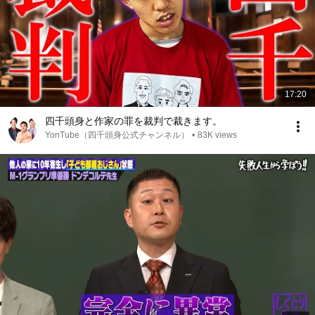
17:20
四千頭身と作家の罪を裁判で裁きます。
YonTube（四千頭身公式チャンネル）
•
83K views