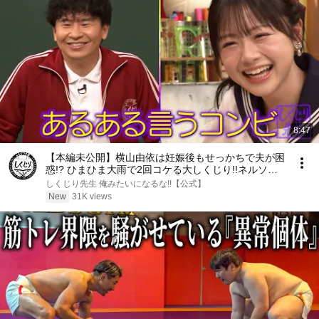
8:47
【本編未公開】横山由依は妊娠後もせっかちで夫が困
惑!? ひまひま大雨で2回コケる大しくじり!!ネルソン
ズ青山はSNSで叩かれる!?
しくじり先生 俺みたいになるな!!【公式】
New
31K views