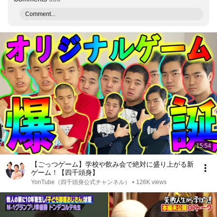
Comment...
15:54
【ごっつゲーム】学校や飲み会で絶対に盛り上がる新
ゲーム！【四千頭身】
YonTube（四千頭身公式チャンネル）
•
126K views