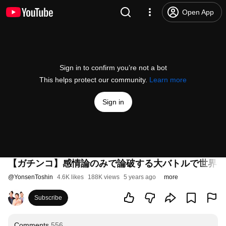
Open App
Sign in to confirm you’re not a bot
This helps protect our community.
Learn more
Sign in
【ガチンコ】感情論のみで論破する大バトルで世界一
@
YonsenToshin
4.6K likes
188K views
5 years ago
more
Subscribe
Comments
556