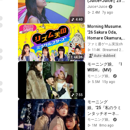
(Juice=Juice [“25 
year old forever” 
Juice=Juice
theory])(Promotion 
2.4M
7y ago
Edit)
4:40
Morning Musume. 
'26 Sakura Oda, 
Homare Okamura, 
Mei Yamazaki, and 
ファミ通ゲーム実況ch
Rio Sakurai's "Hello 
114K
Streamed 2w ago
Tsu GAMES"...
Auto-dubbed
1:44:36
モーニング娘。 『I 
WISH』 (MV)
モーニング娘。
5.5M
15y ago
7:55
モーニング
娘。'25『私のラミ
ンタッチオーネ
（Lamentazione）
モーニング娘。
』Promotion Edit
1M
8mo ago