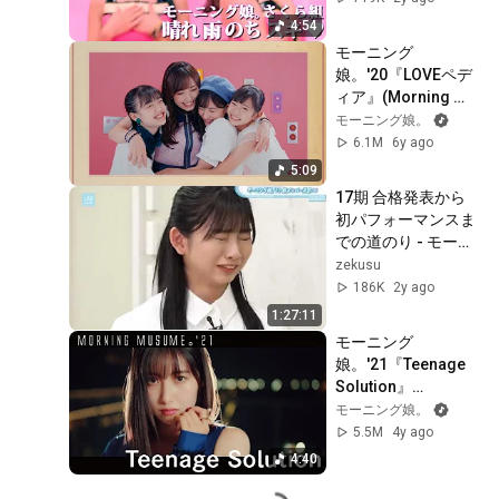
4:54
モーニング
娘。'20『LOVEペデ
ィア』(Morning 
Musume。’20 
モーニング娘。
[Lovepedia])
6.1M
6y ago
(Promotion Edit)
5:09
17期 合格発表から
初パフォーマンスま
での道のり - モーニ
ング娘。‘23 井上春
zekusu
華 弓桁朱琴
186K
2y ago
1:27:11
モーニング
娘。'21『Teenage 
Solution』
Promotion Edit
モーニング娘。
5.5M
4y ago
4:40