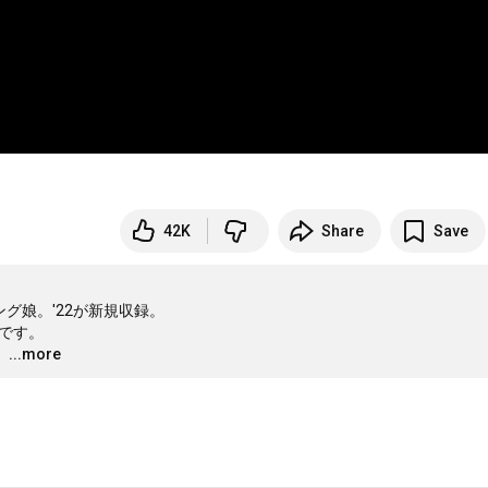
42K
Share
Save
グ娘。'22が新規収録。

です。 

。
…
...more