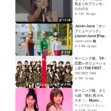
気まぐれプリンセス 
/ 3, 2, 1 
生田&羽賀
BREAKIN'OUT! / 
73K
4w ago
Hey! Unfair Baby / 
15:28
わがまま 気のまま 
Juice=Juice『ポッ
愛のジョーク LIVE
プミュージック』
(Juice=Juice [Pop 
Music])(Promotion 
Juice=Juice
Edit)
5.4M
6y ago
5:26
モーニング娘。'24 - 
恋愛レボリューショ
ン21 / THE FIRST 
TAKE
THE FIRST TAKE
5M
1y ago
4:58
モーニング娘。さく
ら組「晴れ 雨 のち 
スキ ♡」Music 
Video
アップフロントチャンネル
719K
2y ago