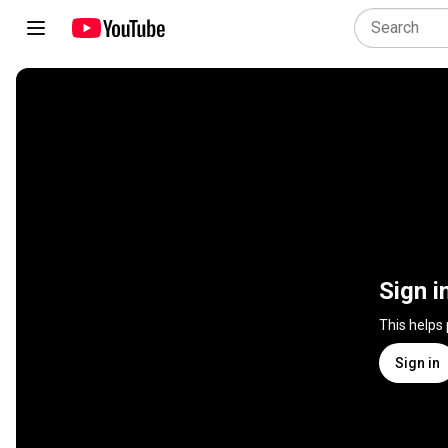
Sign i
This helps
Sign in