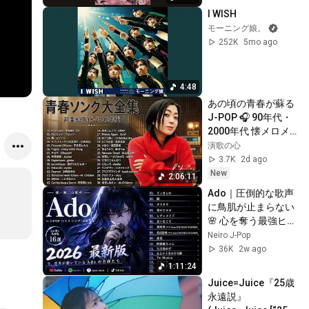
I WISH
モーニング娘。
252K
5mo ago
4:48
あの頃の青春が蘇る
J-POP 🎧 90年代・
2000年代 懐メロメ
ドレー 🎧 宇多田ヒ
演歌の心
カル, Mr.Children, 
3.7K
2d ago
スピッツ, aiko, 
New
2:06:11
GReeeeN
Ado｜圧倒的な歌声
に鳥肌が止まらない
🌸 心を奪う最強ヒッ
ト曲メドレー 🌸 
Neiro J-Pop
Adoの歌声が爆発す
36K
2w ago
る最強J-POPプレイ
1:11:24
リスト
Juice=Juice『25歳
永遠説』