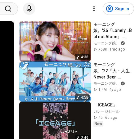
Sign in
モーニング
娘。'26『Lonely...B
ut not Alone』
Promotion Edit
モーニング娘。
768K
1mo ago
4:38
モーニング
娘。'22『大・人生 
Never Been 
Better!』Promotion 
モーニング娘。
Edit
1.4M
4y ago
4:58
「ICEAGE」
ガレージセール
45
6d ago
New
2:49