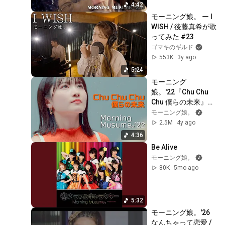
4:42
モーニング娘。 ー I 
WISH / 後藤真希が歌
ってみた #23
ゴマキのギルド
553K
3y ago
5:24
モーニング
娘。'22『Chu Chu 
Chu 僕らの未来』
Promotion Edit
モーニング娘。
2.5M
4y ago
4:36
Be Alive
モーニング娘。
80K
5mo ago
5:32
モーニング娘。'26 
なんちゃって恋愛 / 