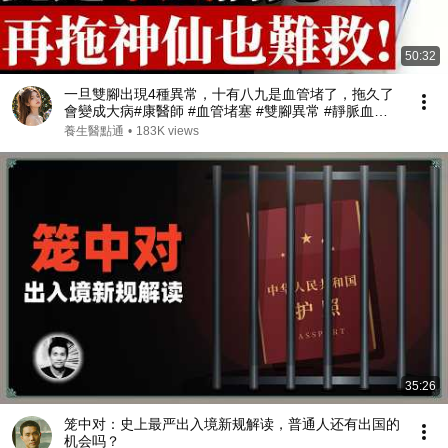
50:32
一旦雙腳出現4種異常，十有八九是血管堵了，拖久了
會變成大病#康醫師 #血管堵塞 #雙腳異常 #靜脈血栓 #
肺栓塞 #銀髮族養生 #猝死預防 #血液循環 #健康誤區
養生醫點通
•
183K views
#早知早受益
35:26
笼中对：史上最严出入境新规解读，普通人还有出国的
机会吗？