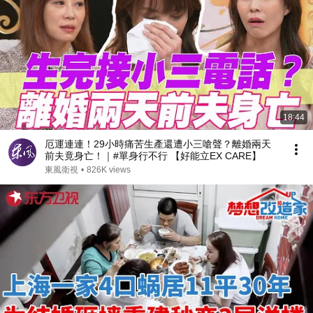
18:44
厄運連連！29小時痛苦生產還遭小三嗆聲？離婚兩天
前夫竟身亡！｜#單身行不行 【好能立EX CARE】
東風衛視
•
826K views