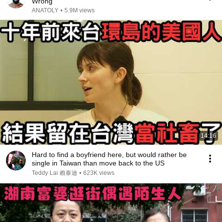
Wrong
ANATOLY
•
5.9M views
14:16
Hard to find a boyfriend here, but would rather be
single in Taiwan than move back to the US
Teddy Lai 賴泰迪
•
623K views