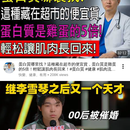
32:12
蛋白質哪里找？這種藏在超市的便宜貨，蛋白質是雞蛋
的5倍！輕鬆讓肌肉長回來！#蛋白質 #健康 #肌肉流失
#肌少症
快樂、健康、有用
•
208K views