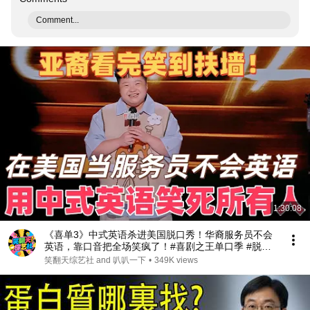
Comment...
1:30:08
《喜单3》中式英语杀进美国脱口秀！华裔服务员不会
英语，靠口音把全场笑疯了！#喜剧之王单口季 #脱口
秀 #搞笑 #喜剧 #funny #综艺
笑翻天综艺社 and 叭叭一下
•
349K views