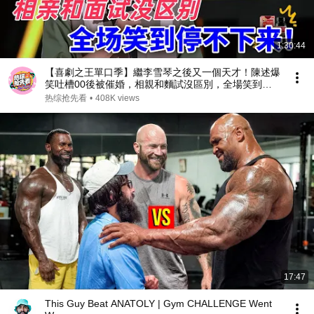
1:30:44
【喜劇之王單口季】繼李雪琴之後又一個天才！陳述爆
笑吐槽00後被催婚，相親和麵試沒區別，全場笑到停
不下來！#喜剧 #搞笑 #standupcomedy #脱口秀
热综抢先看
•
408K views
17:47
This Guy Beat ANATOLY | Gym CHALLENGE Went