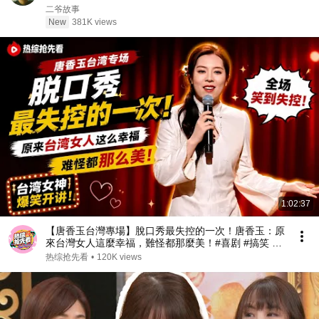
二爷故事
New
381K views
1:02:37
【唐香玉台灣專場】脫口秀最失控的一次！唐香玉：原
來台灣女人這麼幸福，難怪都那麼美！#喜剧 #搞笑 #
娱乐 #talkshow
热综抢先看
•
120K views