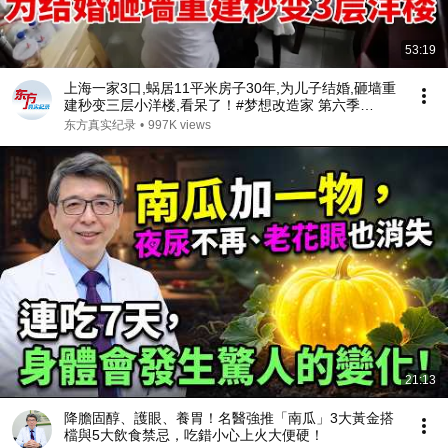
53:19
上海一家3口,蜗居11平米房子30年,为儿子结婚,砸墙重
建秒变三层小洋楼,看呆了！#梦想改造家 第六季
S06EP02
东方真实纪录
•
997K views
21:13
降膽固醇、護眼、養胃！名醫強推「南瓜」3大黃金搭
檔與5大飲食禁忌，吃錯小心上火大便硬！