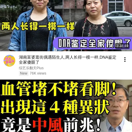
1:16:49
湖南富婆逛街偶遇陌生人,两人长得一模一样,DNA鉴定
全家傻眼了
综艺乐翻天Plus
New
76K views