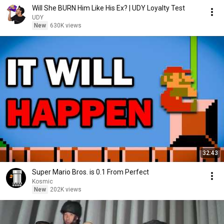
Will She BURN Him Like His Ex? | UDY Loyalty Test
UDY
New
630K views
32:43
Super Mario Bros. is 0.1 From Perfect
Kosmic
New
202K views