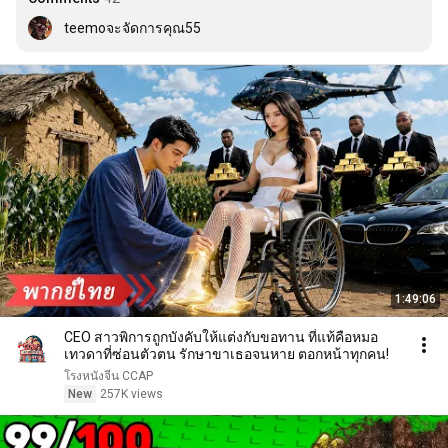
teemoจะจัดการคุณ55
1:49:06
CEO สาวพิการถูกบังคับให้แต่งกับขอทาน ที่แท้คือหมอ
เทวดาที่ซ่อนตัวตน รักษาขาเธอจนหาย ตอกหน้าทุกคน!
โรงหนังจีน CCAP
New
257K views