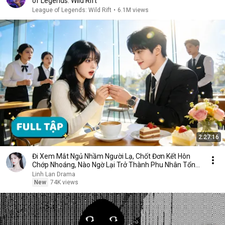
of Legends: Wild Rift
League of Legends: Wild Rift
•
6.1M views
2:27:16
Đi Xem Mắt Ngủ Nhầm Người Lạ, Chốt Đơn Kết Hôn
Chớp Nhoáng, Nào Ngờ Lại Trở Thành Phu Nhân Tổng
Tài
Linh Lan Drama
New
74K views