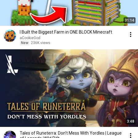
31:14
I Built the Biggest Farm in ONE BLOCK Minecraft
aCookieGod
New
236K views
3:48
Tales of Runeterra: Don't Mess With Yordles | League