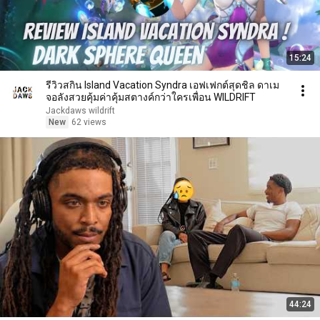
15:24
รีวิวสกิน Island Vacation Syndra เอฟเฟกต์สุดชิล ดาเม
จอลังสวยคุ้มค่าคุ้มสตางค์กว่าใครเพื่อน WILDRIFT
Jackdaws wildrift
New
62 views
44:24