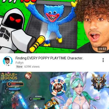
19:53
Finding EVERY POPPY PLAYTIME Character..
Foltyn
New
639K views