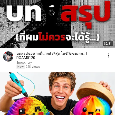
32:31
บทสรุปของเกมที่น่ากลัวที่สุด ในชีวิตของผม... |
ROAM0120
Smoothery
New
22K views