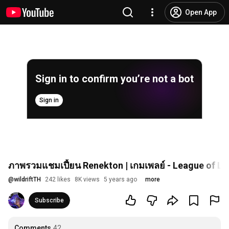
Open App
Sign in to confirm you’re not a bot
Sign in
ภาพรวมแชมเปี้ยน Renekton | เกมเพลย์ - League of Leg
@
wildriftTH
242 likes
8K views
5 years ago
more
Subscribe
Comments
42