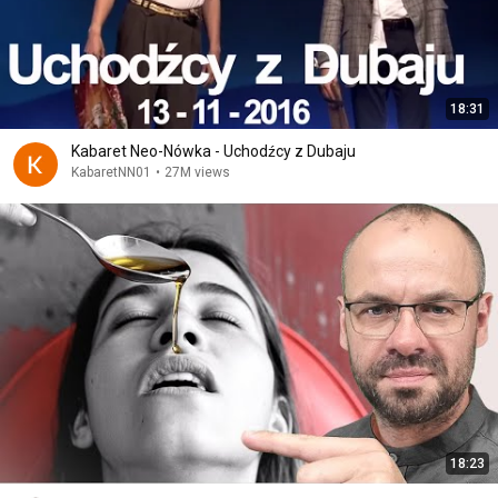
18:31
Kabaret Neo-Nówka - Uchodźcy z Dubaju
KabaretNN01
•
27M views
18:23