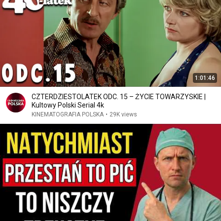
1:01:46
CZTERDZIESTOLATEK ODC. 15 – ŻYCIE TOWARZYSKIE |
Kultowy Polski Serial 4k
KINEMATOGRAFIA POLSKA
•
29K views