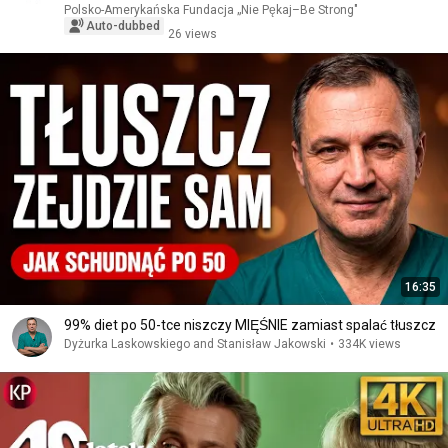
Polsko-Amerykańska Fundacja „Nie Pękaj–Be Strong"
Auto-dubbed
26 views
16:35
99% diet po 50-tce niszczy MIĘŚNIE zamiast spalać tłuszcz
Dyżurka Laskowskiego and Stanisław Jakowski
•
334K views