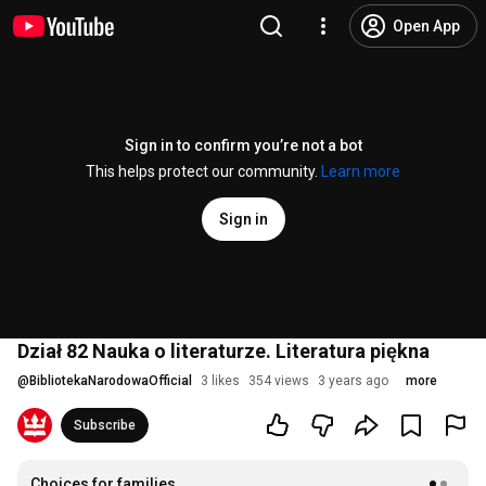
Open App
Sign in to confirm you’re not a bot
This helps protect our community.
Learn more
Sign in
Dział 82 Nauka o literaturze. Literatura piękna
@
BibliotekaNarodowaOfficial
3 likes
354 views
3 years ago
more
Subscribe
Choices for families