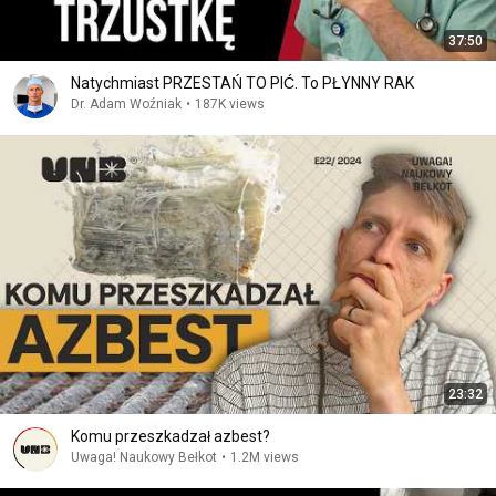
37:50
Natychmiast PRZESTAŃ TO PIĆ. To PŁYNNY RAK
Dr. Adam Woźniak
•
187K views
23:32
Komu przeszkadzał azbest?
Uwaga! Naukowy Bełkot
•
1.2M views