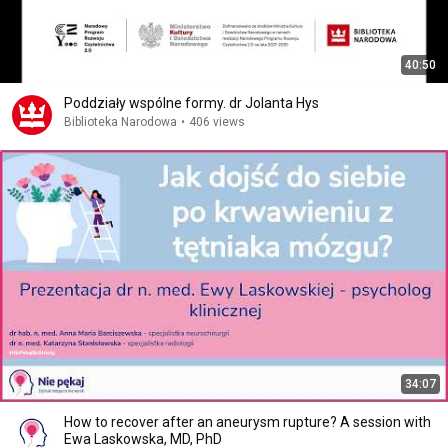
40:50
Poddziały wspólne formy. dr Jolanta Hys
Biblioteka Narodowa
•
406 views
34:07
How to recover after an aneurysm rupture? A session with
Ewa Laskowska, MD, PhD