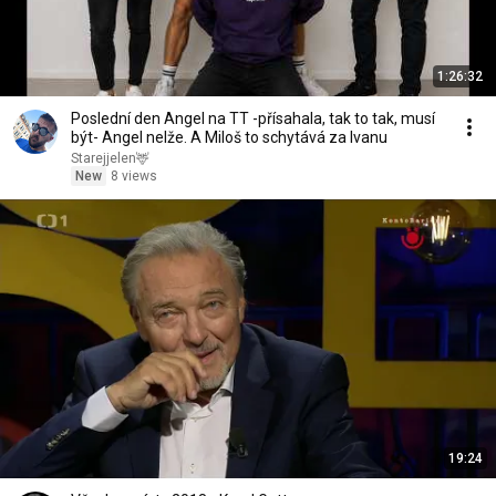
1:26:32
Poslední den Angel na TT -přísahala, tak to tak, musí
být- Angel nelže. A Miloš to schytává za Ivanu
Starejjelen🦌
New
8 views
19:24