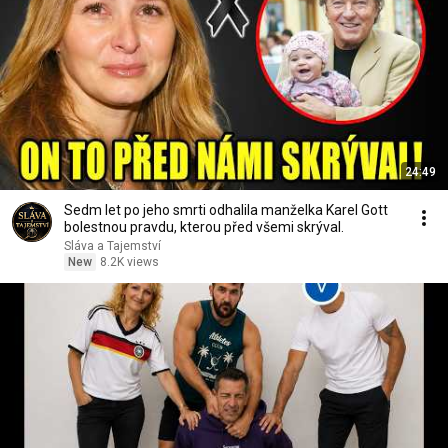
24:49
Sedm let po jeho smrti odhalila manželka Karel Gott
bolestnou pravdu, kterou před všemi skrýval.
Sláva a Tajemství
New
8.2K views