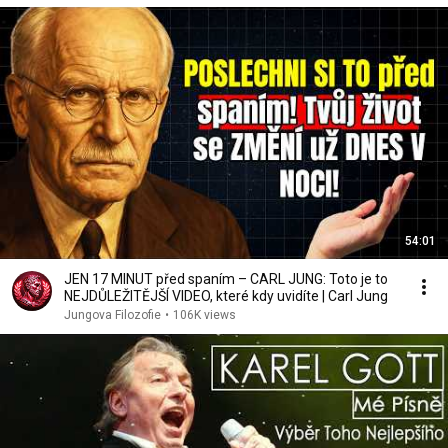
54:01
JEN 17 MINUT před spaním – CARL JUNG: Toto je to
NEJDŮLEŽITĚJŠÍ VIDEO, které kdy uvidíte | Carl Jung
Jungova Filozofie
•
106K views