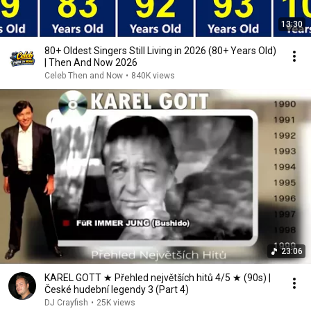
13:30
80+ Oldest Singers Still Living in 2026 (80+ Years Old)
| Then And Now 2026
Celeb Then and Now
•
840K views
23:06
KAREL GOTT ★ Přehled největších hitů 4/5 ★ (90s) |
České hudební legendy 3 (Part 4)
DJ Crayfish
•
25K views