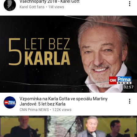
Všechnopárty 2018 - Karel Gott
Karel Gott fans
•
1M views
32:57
Vzpomínka na Karla Gotta ve speciálu Martiny
Jandové: 5 let bez Karla
CNN Prima NEWS
•
122K views