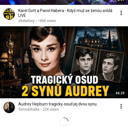
Karel Gott a Pavol Habera - Když muž se ženou snídá
LIVE
zltebalony
•
186K views
46:29
Audrey Hepburn tragicky osud jej dvou synu
TemnáSložka
•
22K views