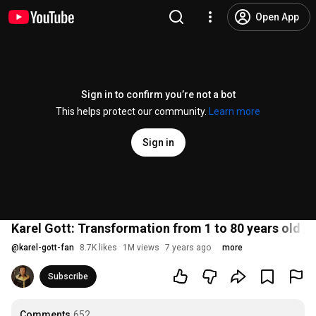
Open App
Sign in to confirm you’re not a bot
This helps protect our community.
Learn more
Sign in
Karel Gott: Transformation from 1 to 80 years old /
@
karel-gott-fan
8.7K likes
1M views
7 years ago
more
Subscribe
Comments
652