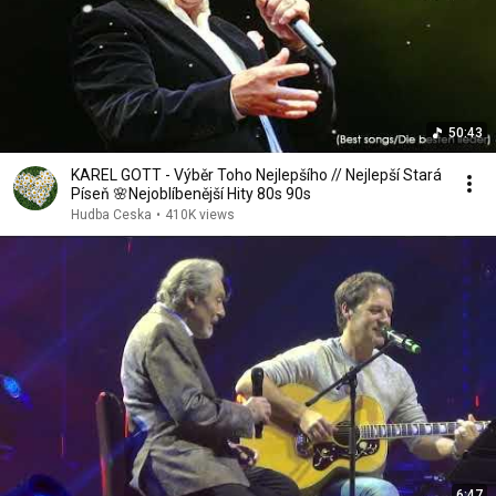
50:43
KAREL GOTT - Výběr Toho Nejlepšího // Nejlepší Stará
Píseň 🌸Nejoblíbenější Hity 80s 90s
Hudba Ceska
•
410K views
6:47