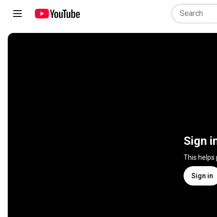
Sign i
This helps
Sign in