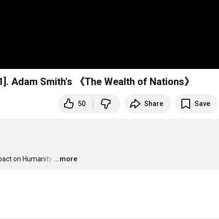
1]. Adam Smith's 《The Wealth of Nations》
50
Share
Save
mpact on Humanity
…
...more