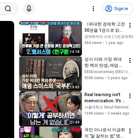
Sign in
《위대한 경제학 고전 
30권을 1권으로 읽는 
책》 [BOOK 2]  맬서
경제학자의 서재 (그린경제학)
스의 《인구론》 
584 views
•
1 year ago
1798
14:18
성서 이래 가장 위대
한 책의 탄생, 애덤 스
미스의 『국부론』 | 
EBSDocumentary (EBS 다큐)
경제학의 아버지 애덤 
950K views
•
5 years ago
스미스가 꿈꾸었던 세
19:45
상 | 다큐프라임 - 자본
Real learning isn't 
주의ㅣ#골라듄다큐
memorization. It's 
this | Prof. Park 
서울대학교 Seoul National University
Juyong, SNU | SNU 
169K views
•
3 weeks ago
Catch Season 2 
21:49
(ENG CC)
국민 아나운서 이금희
의 '말 잘하는 법' 명강