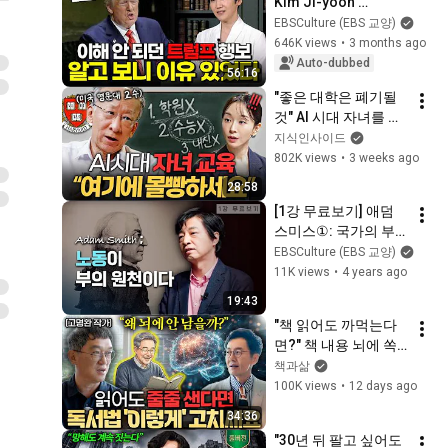
Kim Ji-yoon 
explains it easily in 
EBSCulture (EBS 교양)
just one hour. Learn 
646K views
•
3 months ago
about the reasons 
Auto-dubbed
56:16
and ...
"좋은 대학은 폐기될 
것" AI 시대 자녀를 살
리는 부모의 조건ㅣ지
지식인사이드
식인 클래스 EP.08 (조
802K views
•
3 weeks ago
벽 교수)
28:58
[1강 무료보기] 애덤 
스미스①: 국가의 부
ㅣ클래스e - 《경제학
EBSCulture (EBS 교양)
의 역사》
11K views
•
4 years ago
19:43
"책 읽어도 까먹는다
면?" 책 내용 뇌에 쏙
쏙 박히는 '이 독서법' 
책과삶
ㅣ Ep. 사람산책 17 
100K views
•
12 days ago
(고명환 작가 1부)
34:36
"30년 뒤 팔고 싶어도 