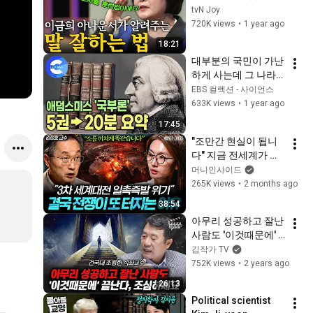
의🗣️ (feat. 아나운서
tvN Joy
의 영업 비밀) | 어쩌다
720K views
•
1 year ago
어른
18:21
대부분의 국민이 가난
하게 사는데 그 나라
가 부유하다고 할 수 
EBS 컬렉션 - 사이언스
있을까? | 자본주의가 
633K views
•
1 year ago
작동하는 기본 원리를 
17:45
가장 잘 설명한 책 | 경
"조만간 현실이 됩니
제학의 아버지 | 다큐
다" 지금 전세계가 전
프라임
쟁 준비하는 이유 (김
머니인사이드
정호 교수 1부) I 머니
265K views
•
2 months ago
포커스
38:54
아무리 성공하고 잘난 
사람도 '이것때문에' 
끝난다, 조심하세요 
김작가 TV
(조용헌 교수)
752K views
•
2 years ago
26:13
Political scientist 