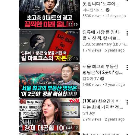
못 팝니다" 노후에 살
아야 할 집의 필수 조
머니인사이드
건 (김지호 건축가 풀
553K views
•
12 days ago
버전)
54:59
인류에 가장 큰 영향
을 끼친 책, 칼 마르크
스의 『자본론』 | 역
EBSDocumentary (EBS 다큐)
사를 바꾼 사상가 칼 
1.7M views
•
5 years ago
마르크스가 꿈꾸었던 
29:00
세상| 다큐프라임 - 자
서울 최고의 부동산 
본주의ㅣ#골라듄다
명당은 '이 2곳이' 정
큐
말 확실합니다 (조용
김작가 TV
헌 교수)
646K views
•
2 years ago
33:31
(100분) 한순간에 바
뀌는 화폐 가치💸 전 
세계를 혼란에 빠트린 
tvN Joy
세계사 속 경제 대공
2.9M views
•
2 years ago
황 | 벌거벗은세계사
1:46:07