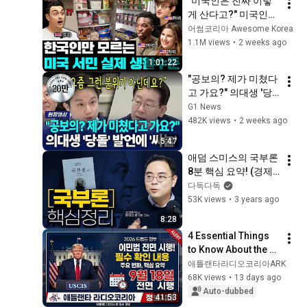
"미국인은 진짜 이렇
게 산다고?" 미국인들
이 거대한 차를 탈 수
어썸코리아 Awesome Korea
밖에 없는 이유(미국 
1.1M views
•
2 weeks ago
집, 차, 냉장고) | 국경
1:01:22
없는 수다 미국특집 
"공보의? 제가 미쳤다
모아보기
고 가요?" 의대생 '당
돌' 발언에 '싸늘'  [G1
G1 News
현장영상]
482K views
•
2 weeks ago
5:47
애덤 스미스의 국부론 
8분 핵심 요약! (경제
학 박사 홍기훈 교수)
다독다독
53K views
•
3 years ago
8:28
4 Essential Things 
to Know About the 
Full Implementation 
애틀랜타라디오코리아ARK
of Trump's 2026 
68K views
•
13 days ago
Immigration Policy!! 
Auto-dubbed
41:53
#At...