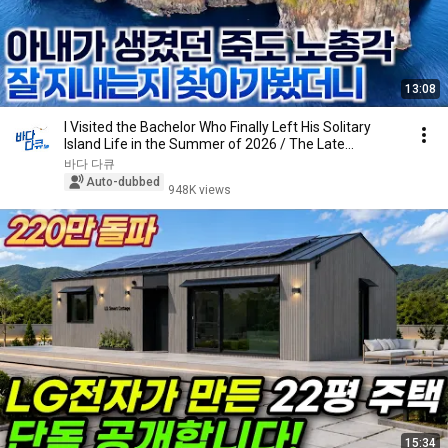
13:08
I Visited the Bachelor Who Finally Left His Solitary
Island Life in the Summer of 2026 / The Late...
바다 다큐
Auto-dubbed
948K views
15:34