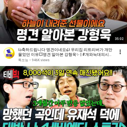
35:02
꒰ა축하드립니다 명견이네요໒꒱ 우리집 리트리버가 개만
물었던 이유💥명견 알아본 강형욱✨ | #개와늑대의시간
2 6회
톡쏘능
•
946K views