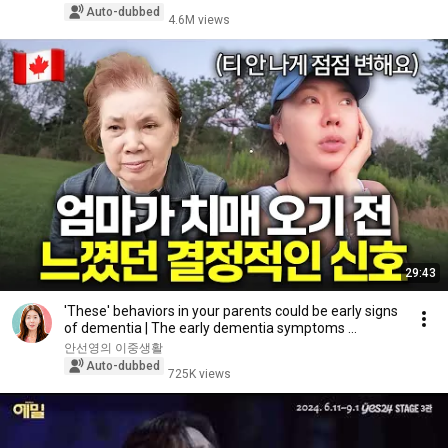
Auto-dubbed
4.6M views
29:43
'These' behaviors in your parents could be early signs
of dementia | The early dementia symptoms ...
안선영의 이중생활
Auto-dubbed
725K views