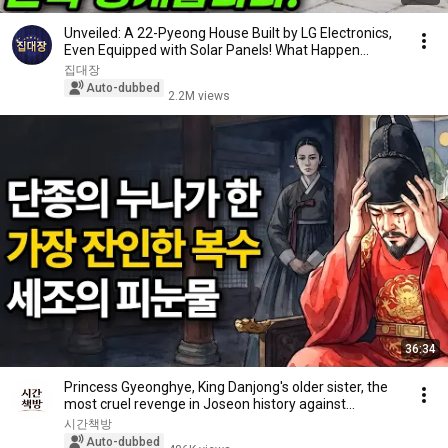
Unveiled: A 22-Pyeong House Built by LG Electronics,
Even Equipped with Solar Panels! What Happen...
집대장
Auto-dubbed
2.2M views
36:34
Princess Gyeonghye, King Danjong's older sister, the
most cruel revenge in Joseon history against...
시간책방
Auto-dubbed