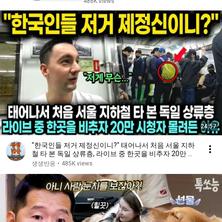
486K views
24:57
"한국인들 저거 제정신이니?" 태어나서 처음 서울 지하
철 타 본 독일 상류층, 라이브 중 한곳을 비추자 20만 시
청자 몰려든 이유
생생반응
•
485K views