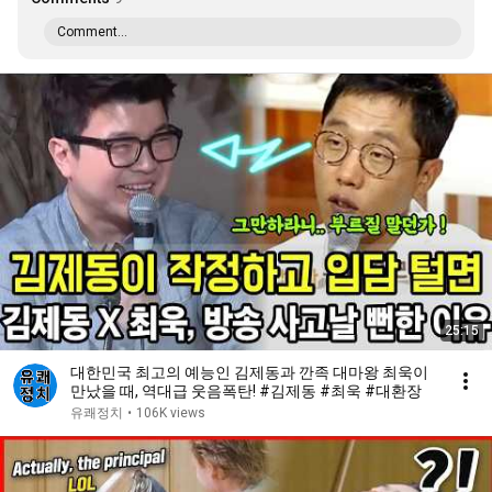
Comment...
25:15
대한민국 최고의 예능인 김제동과 깐족 대마왕 최욱이
만났을 때, 역대급 웃음폭탄! #김제동 #최욱 #대환장
유쾌정치
•
106K views