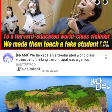
19:16
[PRANK] We tricked Harvard-educated world-class
violinist into thinking the principal was a genius
또모TOWMOO
Auto-dubbed
454K views