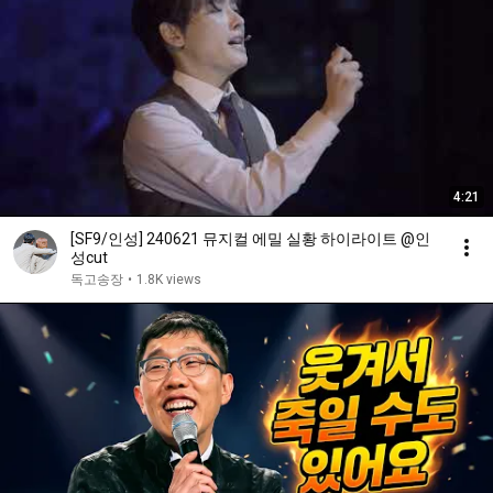
4:21
[SF9/인성] 240621 뮤지컬 에밀 실황 하이라이트 @인
성cut
독고송장
•
1.8K views