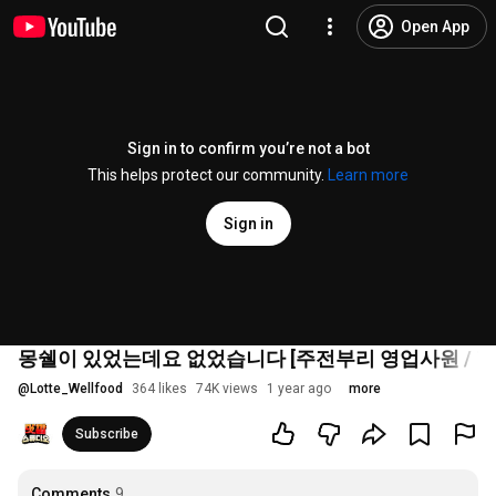
Open App
Sign in to confirm you’re not a bot
This helps protect our community.
Learn more
Sign in
몽쉘이 있었는데요 없었습니다 [주전부리 영업사원 / Tea
@
Lotte_Wellfood
364 likes
74K views
1 year ago
more
Subscribe
Comments
9