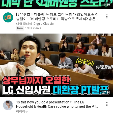
19:59
[#유퀴즈온더블럭] 난리도 그런 난리가 없었어요🔥 이
승철이 〈네버엔딩 스토리〉 막방으로 유재석X송은이
프로그램 출연했다 생긴 일ㄷㄷ | #티비빅
디글 클래식 :Diggle Classic
New
138K views
27:34
"Is this how you do a presentation?" The LG
Household & Health Care rookie who turned the PT
sess...
미미미누