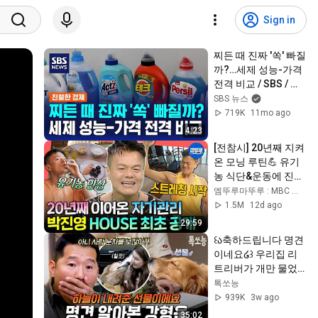
Sign in
찌든 때 진짜 '쏙' 빠질
까?…세제 성능-가격 
전격 비교 / SBS / 친
절한 경제
SBS 뉴스
719K
11mo ago
4:23
[전참시] 20년째 지켜
온 모닝 루틴💪 유기
농 식단&운동에 진심
인 자기관리 끝판왕 
엠뚜루마뚜루 : MBC 공식 종합 채널
박진영 | #JYP #박진
1.5M
12d ago
영 MBC260725방송
29:59
꒰ა축하드립니다 명견
이네요໒꒱ 우리집 리
트리버가 개만 물었
던 이유💥명견 알아
톡쏘능
본 강형욱✨ | #개와
939K
3w ago
늑대의시간2 6회
35:02