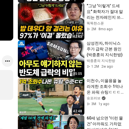
"그냥 '이렇게' 드세
요" 화학자가 절대 말
리는 전자레인지 쓰
지 마세요. 밥 데우다 
똑똑한스푼
암 걸립니다 | 이광렬 
2M
8mo ago
교수 전체통합
42:45
삼성전자, 하이닉스 
주가 급락 근본 원인 
(박종훈의 지식한방)
박종훈의 지식한방
1.2M
2w ago
35:05
이천수, 이을용을 놀
라게한 조회수 1억나
온 파워 슈팅ㄷㄷㄷ 
임팩트가 다르다... | 
슛포러브
슛슛슛 EP1
3M
1y ago
42:48
60세 넘으면 '이런 물
건' 아까워도 가차없