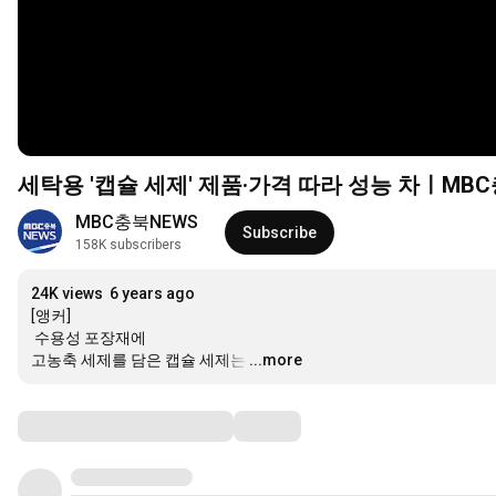
세탁용 '캡슐 세제' 제품·가격 따라 성능 차ㅣMB
MBC충북NEWS
Subscribe
158K subscribers
24K views
6 years ago
[앵커]

 수용성 포장재에

고농축 세제를 담은 캡슐 세제는
…
...more
Comments