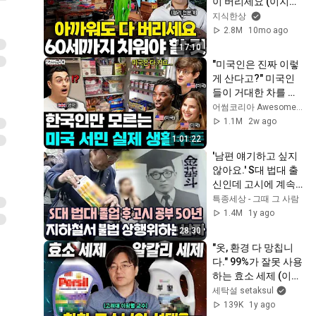
이 버리세요 (이지영 
전문가 2부)
지식한상
2.8M
10mo ago
17:10
"미국인은 진짜 이렇
게 산다고?" 미국인
들이 거대한 차를 탈 
수밖에 없는 이유(미
어썸코리아 Awesome Korea
국 집, 차, 냉장고) | 국
1.1M
2w ago
경없는 수다 미국특
1:01:22
집 모아보기
'남편 얘기하고 싶지 
않아요.' S대 법대 출
신인데 고시에 계속 
낙방해 가족에게 버
특종세상 - 그때 그 사람
림 받은 남자의 사연
1.4M
1y ago
｜다시보는 특종세상 
28:30
377회
"옷, 환경 다 망칩니
다." 99%가 잘못 사용
하는 효소 세제 (이광
렬 교수 효소 특집 1
세탁설 setaksul
부)
139K
1y ago