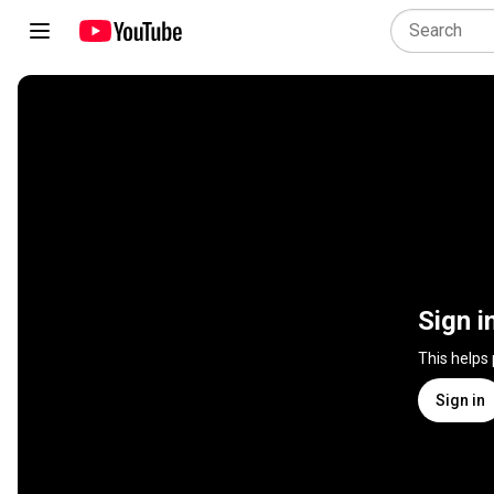
Sign i
This helps
Sign in