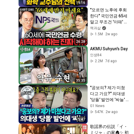
19:16
"모르면 노후에 후회
한다" 국민연금 65세 
말고 무조건 '이때' 받
으세요ㅣ Ep. 책과사
책과삶
람 123 (이영주 대표 
1.5M
2w ago
1부)
26:28
AKMU Suhyun's Day
인생84
2.2M
7d ago
35:35
"공보의? 제가 미쳤
다고 가요?" 의대생 
'당돌' 발언에 '싸늘'  
[G1현장영상]
G1 News
547K
2w ago
5:47
歌謡界の伝説「イ・
ミジャ」の家🏠✨ 初