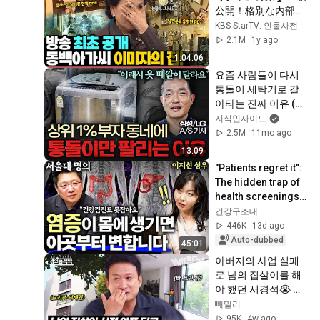
公開！格別な内部？
涙😢の理由とは？ | 
KBS StarTV: 인물사전
KBS
2.1M
1y ago
1:04:06
요즘 사람들이 다시 
통돌이 세탁기로 갈
아타는 진짜 이유 (이
승훈 대표 2부)
지식인사이드
2.5M
11mo ago
13:09
"Patients regret it": 
The hidden trap of 
health screenings 
discovered after 
건강구조대
treating 200,000 
446K
13d ago
peop...
Auto-dubbed
45:01
아버지의 사업 실패
로 남의 집살이를 해
야 했던 서경석😭 마
포구 역세권 5층 건물
빼밀리
주가 되기까지🏢✨ | 
95K
4w ago