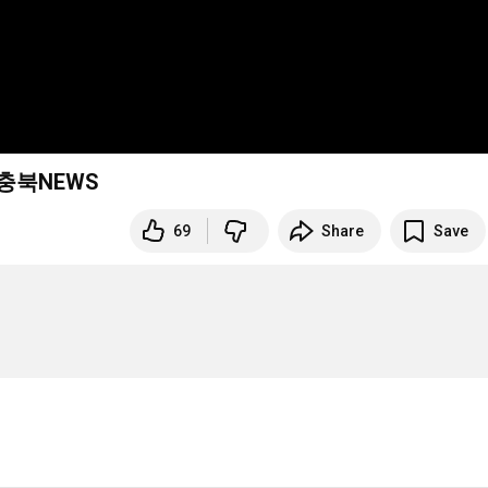
C충북NEWS
69
Share
Save