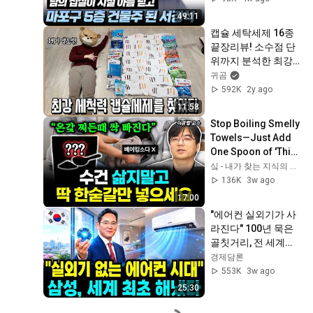
#4인용식탁 4회
49:11
캡슐 세탁세제 16종 
끝장리뷰! 소수점 단
위까지 분석한 최강 
세정력 정답 알려드
귀곰
림!ㅣ내돈내산
592K
2y ago
11:58
Stop Boiling Smelly 
Towels—Just Add 
One Spoon of 'This'. 
It Removes Every 
싴 - 내가 찾는 지식의 모든 것
Last Bit of Grime | 
136K
3w ago
Pro...
17:00
"에어컨 실외기가 사
라진다" 100년 묵은 
골칫거리, 전 세계가 
헤매던 걸 한국이 뚫
경제담론
어낸 방법
553K
3w ago
25:30