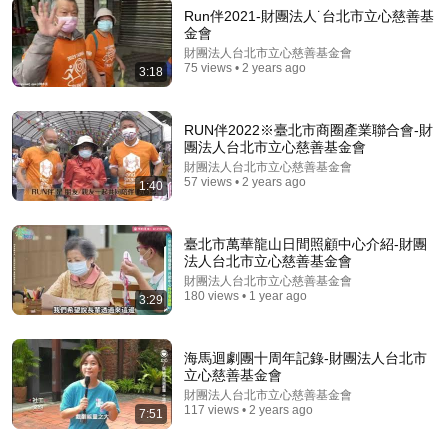
Run伴2021-財團法人˙台北市立心慈善基
金會
財團法人台北市立心慈善基金會
41:42
75 views • 2 years ago
3:18
贵州90厘米袖珍女孩,嫁给1.7米山东帅哥,生下4个孩子
如今过得怎样？【王芳王为念访谈】
RUN伴2022※臺北市商圈產業聯合會-財
综艺放映厅
•
242K views
團法人台北市立心慈善基金會
財團法人台北市立心慈善基金會
57 views • 2 years ago
1:40
臺北市萬華龍山日間照顧中心介紹-財團
法人台北市立心慈善基金會
財團法人台北市立心慈善基金會
180 views • 1 year ago
3:29
海馬迴劇團十周年記錄-財團法人台北市
立心慈善基金會
財團法人台北市立心慈善基金會
21:01
117 views • 2 years ago
7:51
Top 5 WORST Bread Brands To Avoid