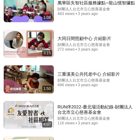
萬華區失智社區服務據點─龍山憶智據點
財團法人台北市立心慈善基金會
Comment...
483 views • 3 years ago
1:08
大同日間照顧中心 介紹影片
財團法人台北市立心慈善基金會
272 views • 3 years ago
3:15
三重溪美公共托老中心 介紹影片
財團法人台北市立心慈善基金會
496 views • 3 years ago
1:50
47:40
牛奶加上它，骨头烂成渣！吃一次骨头就破一个洞，骨
RUN伴2022-臺北場活動紀錄-財團法人
科专家1口都不敢碰，不想70岁一过就坐轮椅的，再喜
台北市立心慈善基金會
欢都要忌口！【家庭大医生】
《家有大中医》官方频道
•
708K views
財團法人台北市立心慈善基金會
116 views • 3 years ago
4:07