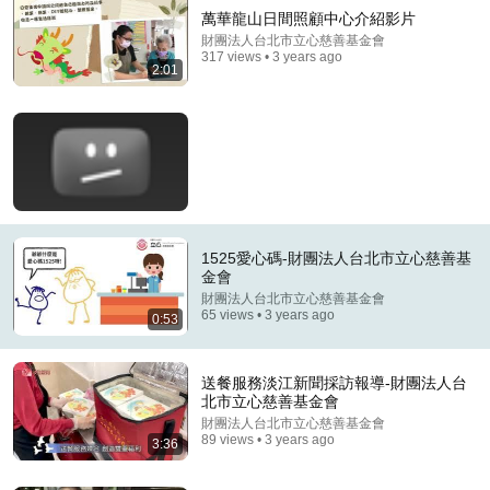
萬華龍山日間照顧中心介紹影片
財團法人台北市立心慈善基金會
317 views • 3 years ago
2:01
30:55
牙齦萎縮還有救? 每天1習慣讓牙肉長回來 ft. 炫晨 譚
1525愛心碼-財團法人台北市立心慈善基
敦慈【 小宇宙大爆發 】
金會
小宇宙大爆發
•
644K views
財團法人台北市立心慈善基金會
65 views • 3 years ago
0:53
送餐服務淡江新聞採訪報導-財團法人台
北市立心慈善基金會
財團法人台北市立心慈善基金會
89 views • 3 years ago
3:36