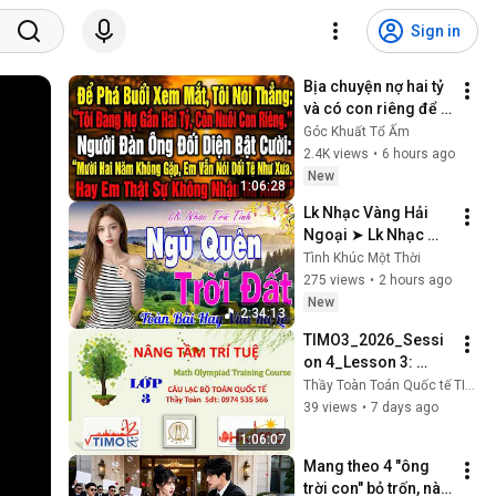
Sign in
Bịa chuyện nợ hai tỷ 
và có con riêng để 
phá buổi xem mắt, 
Góc Khuất Tổ Ấm
người ngồi đối diện 
2.4K views
•
6 hours ago
bỗng bật cười thách
New
1:06:28
Lk Nhạc Vàng Hải 
Ngoại ➤ Lk Nhạc 
Bolero Thư Giãn Dễ 
Tình Khúc Một Thời
Nghe Dễ Ngủ Chọn 
275 views
•
2 hours ago
Lọc TOÀN BÀI HAY 
New
2:34:13
Nhất 2026
TIMO3_2026_Sessi
on 4_Lesson 3: 
Patterned 
Thầy Toàn Toán Quốc tế TIMO
Sequences of 
39 views
•
7 days ago
Shapes and 
1:06:07
Multiplication/Divisi
Mang theo 4 "ông 
on Table of...
trời con" bỏ trốn, nào 