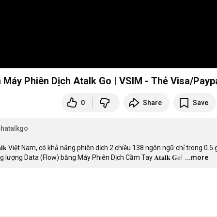
 Máy Phiên Dịch Atalk Go | VSIM - Thẻ Visa/Payp
0
Share
Save
hatalkgo
𝐭𝐚𝐥𝐤 Việt Nam, có khả năng phiên dịch 2 chiều 138 ngôn ngữ chỉ trong 0.5 gi
lượng Data (Flow) bằng Máy Phiên Dịch Cầm Tay 𝐀𝐭𝐚𝐥𝐤 𝐆𝐨!
…
...more