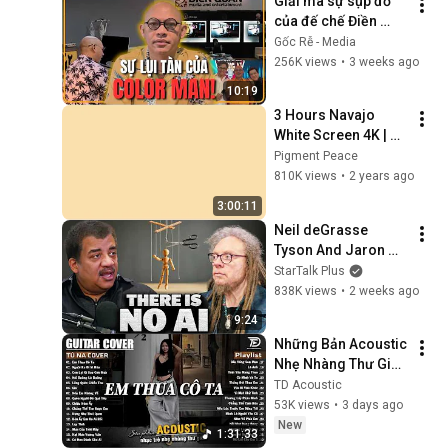
Giải mã sự sụp đổ 
của đế chế Điền 
Quân - Color Man 
Gốc Rễ - Media
trong 10 Phút | Gốc 
256K views
•
3 weeks ago
Rễ
10:19
3 Hours Navajo 
White Screen 4K | 
Background | 
Pigment Peace
Backdrop | 
810K views
•
2 years ago
Screensaver | Full 
3:00:11
HD | Phone, Monitor, 
Neil deGrasse 
TV
Tyson And Jaron 
Lanier on the AI 
StarTalk Plus
Illusion
838K views
•
2 weeks ago
9:24
Những Bản Acoustic 
Nhẹ Nhàng Thư Giãn 
| Tú Na Cover - Em 
TD Acoustic
Thua Cô Ta, Hạt Mưa 
53K views
•
3 days ago
Vương Vấn, Lụy Tình
New
1:31:33