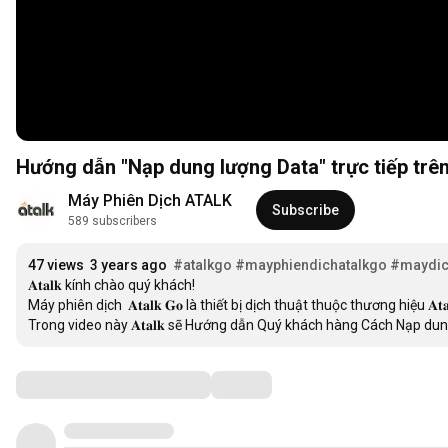
Hướng dẫn "Nạp dung lượng Data" trực tiếp trên
Máy Phiên Dịch ATALK
Subscribe
589 subscribers
47 views
3 years ago
#atalkgo
#mayphiendichatalkgo
#maydic
𝐀𝐭𝐚𝐥𝐤 kính chào quý khách! 

Máy phiên dịch  𝐀𝐭𝐚𝐥𝐤 𝐆𝐨 là thiết bị dịch thuật thuộc thương hiệu 
Trong video này 𝐀𝐭𝐚𝐥𝐤 sẽ Hướng dẫn Quý khách hàng Cách Nạp dung 
Comments