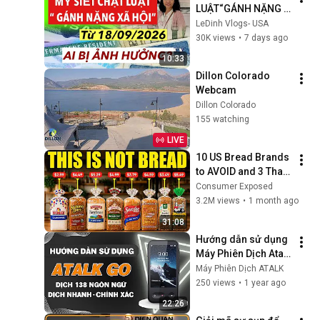
LUẬT“GÁNH NẶNG 
XÃ HỘI_SSI/FOOD 
LeDinh Vlogs- USA
STAMPS/MEDICAID/
30K views
•
7 days ago
BẢO LÃNH/THẺ 
10:33
XANH/QUỐC TỊCH BỊ 
Dillon Colorado 
CẮT KHÔNG?
Webcam
Dillon Colorado
155 watching
LIVE
10 US Bread Brands 
to AVOID and 3 That 
Are Actually Safe
Consumer Exposed
3.2M views
•
1 month ago
31:08
Hướng dẫn sử dụng 
Máy Phiên Dịch Atalk 
Go | Dịch 138 Ngôn 
Máy Phiên Dịch ATALK
Ngữ Nhanh Chóng & 
250 views
•
1 year ago
Chính Xác Chỉ 0.2 
22:26
Giây