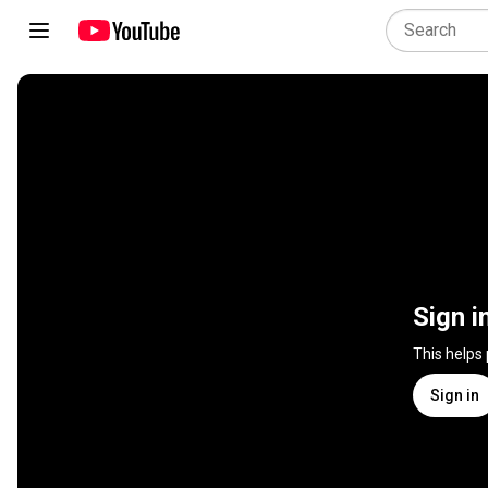
Sign i
This helps
Sign in