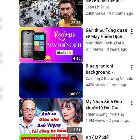
NEVER RETIRE in 
Vietnam 9 Reasons
Evan Eh! 🇨🇦
240K views
•
9 months ago
22:35
Giới thiệu Tổng quan 
về Máy Phiên Dịch 
Atalk Go | Dịch 
Máy Phiên Dịch ATALK
Nhanh & Chính Xác 
411 views
•
3 years ago
138 Ngôn Ngữ Chỉ 
4:46
0.5 giây
Blue gradient 
background - 
screensaver, mood 
Calming & Relaxing Visuals
lighting, ambiance, 
442K views
•
1 year ago
TV art, focus, study
1:00:00
Mỹ Nhân Xinh Đẹp 
khước từ Đại Gia 
Nhiều Tiền vì lý do 
Thiên Đường Phim Hay
khó hiểu đến Quyền 
1.9M views
•
2 years ago
Linh và Ngọc Lan 
1:13:51
cũng thua
K47]MỸ SIẾT 