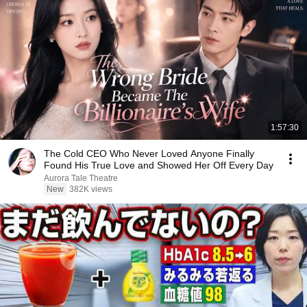
1:57:30
The Cold CEO Who Never Loved Anyone Finally
Found His True Love and Showed Her Off Every Day
Aurora Tale Theatre
New
382K views