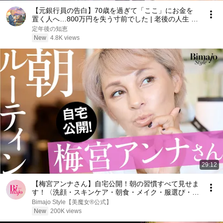
【元銀行員の告白】70歳を過ぎて「ここ」にお金を
置く人へ…800万円を失う寸前でした | 老後の人生 |
70歳を過ぎてお金を置く場所 | 老後のお金 | 老後資金
定年後の知恵
| 銀行預金
New
4.8K views
29:12
【梅宮アンナさん】自宅公開！朝の習慣すべて見せま
す！〈洗顔・スキンケア・朝食・メイク・服選び・ヘ
アセット〉
Bimajo Style【美魔女︎®︎公式】
New
200K views