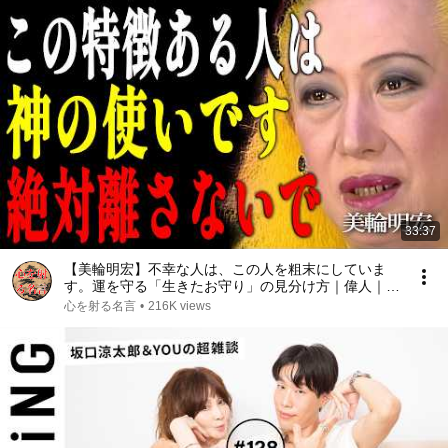
33:37
【美輪明宏】不幸な人は、この人を粗末にしていま
す。運を守る「生きたお守り」の見分け方｜偉人｜名
言｜言葉の力｜人生哲学｜
心を射る名言
•
216K views