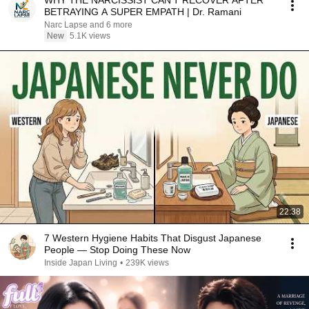
WHY THE NARCISSIST CAN'T RECOVER AFTER
BETRAYING A SUPER EMPATH | Dr. Ramani
Narc Lapse and 6 more
New
5.1K views
22:38
7 Western Hygiene Habits That Disgust Japanese
People — Stop Doing These Now
Inside Japan Living
•
239K views