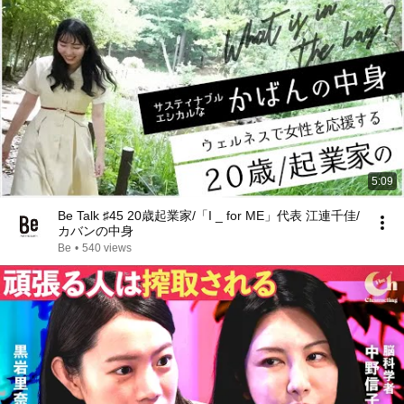
5:09
Be Talk ♯45 20歳起業家/「I _ for ME」代表 江連千佳/
カバンの中身
Be
•
540 views