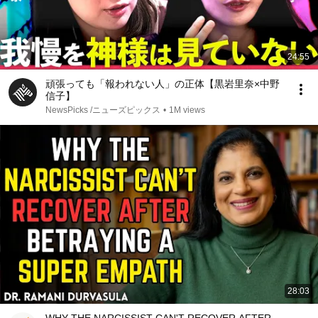
24:55
頑張っても「報われない人」の正体【黒岩里奈×中野
信子】
NewsPicks /ニューズピックス
•
1M views
28:03