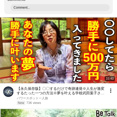
Comment...
33:40
【永久保存版】〇〇するだけで奇跡連発※人生が激変
するたった一つの方法※夢を叶える学校武田葉子さん
パワースポットインタビュー84
パワースポット一人旅
New
73K views