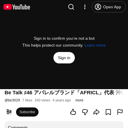
Open App
Sign in to confirm you’re not a bot
This helps protect our community.
Learn more
Sign in
Be Talk ♯46 アパレルブランド「AFRICL」代表 
@
be3029
7 likes
340 views
4 years ago
more
Subscribe
Comments