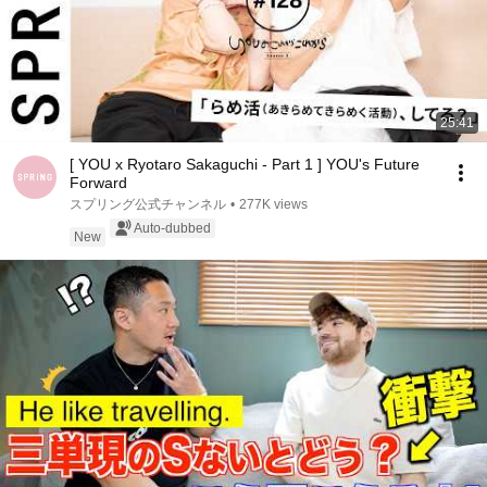
25:41
[ YOU x Ryotaro Sakaguchi - Part 1 ] YOU's Future
Forward
スプリング公式チャンネル
•
277K views
Auto-dubbed
New