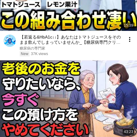
15:39
【若返る&HbA1c↓↓】あなたはトマトジュースをその
まま飲んでしまっていませんか_【糖尿病専門クリニ
ック現役医師】
糖尿病の専門家
New
37K views
43:23