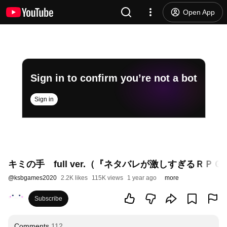
Open App
Sign in to confirm you’re not a bot
Sign in
キミの手 full ver.（『ネタバレが激しすぎるＲ
@
ksbgames2020
2.2K likes
115K views
1 year ago
more
Subscribe
Comments
112