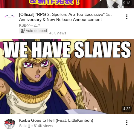
9:18
[Official] "RPG 2: Spoilers Are Too Excessive" 1st
Anniversary & New Release Announcement
KSBゲームス
Auto-dubbed
43K views
4:22
Kaiba Goes to Hell (Feat. LittleKuriboh)
Solid jj
•
614K views