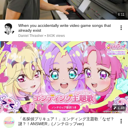
6:11
When you accidentally write video game songs that
already exist
Daniel Thrasher
•
843K views
1:45
「名探偵プリキュア！」エンディング主題歌「なぜ？
謎？！ANSWER」(ノンテロップver)