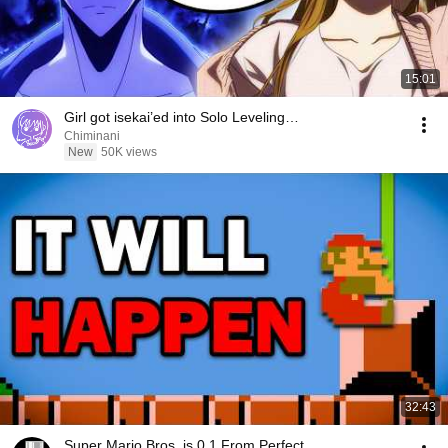
15:01
Girl got isekai’ed into Solo Leveling…
Chiminani
New
50K views
32:43
Super Mario Bros. is 0.1 From Perfect