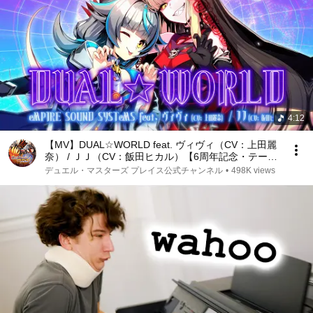
4:12
【MV】DUAL☆WORLD feat. ヴィヴィ（CV：上田麗
奈） / ＪＪ（CV：飯田ヒカル）【6周年記念・テーマ
ソング】
デュエル・マスターズ プレイス公式チャンネル
•
498K views