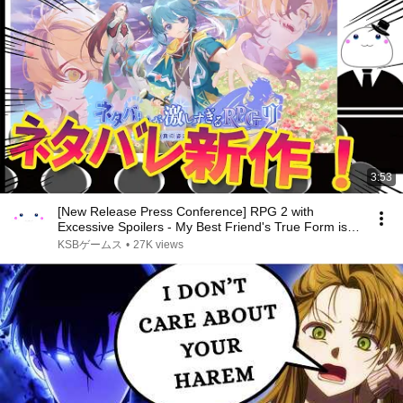
3:53
[New Release Press Conference] RPG 2 with
Excessive Spoilers - My Best Friend's True Form is
the ...
KSBゲームス
•
27K views