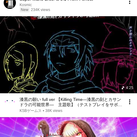
Kosmic
New
234K views
4:25
漆黒の願い full ver 【Killing Time―漆黒の刻とカサン
ドラの可能世界― 主題歌】（テストプレイをサボり
すぎたＲＰＧ）
KSBゲームス
•
38K views