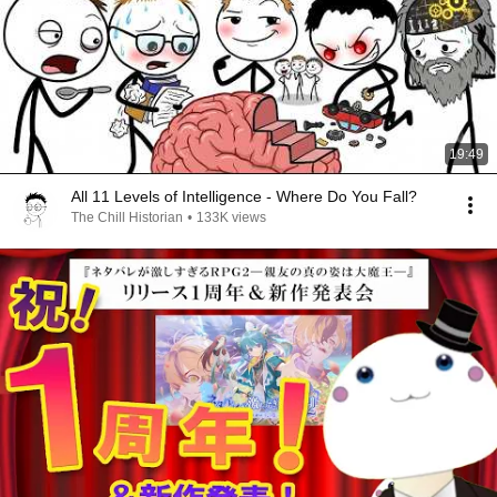
19:49
All 11 Levels of Intelligence - Where Do You Fall?
The Chill Historian
•
133K views