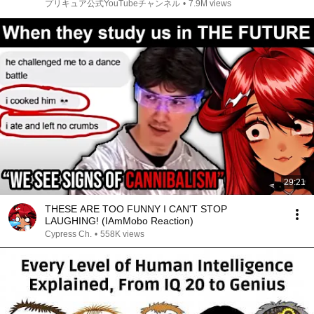
プリキュア公式YouTubeチャンネル
•
7.9M views
29:21
THESE ARE TOO FUNNY I CAN'T STOP
LAUGHING! (IAmMobo Reaction)
Cypress Ch.
•
558K views