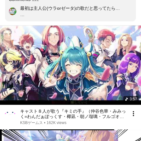
最初は主人公(ウラorゼータ)の歌だと思ってたら…

タイトル絵の通り手を伸ばしているのはゼータ、つまり
キミの手はゼータの手の事であり、この歌は…　😭😭😭
3:57
キャスト８人が歌う『キミの手』（仲谷色華・みみっ
く=わんだぁぼっくす・椰凪・朝ノ瑠璃・フルゴオ
リ・鳴深・小湊ミチル・惑星のねこ）
KSBゲームス
•
162K views