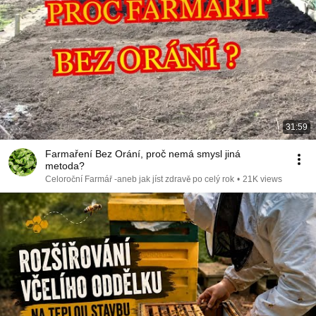
31:59
Farmaření Bez Orání, proč nemá smysl jiná
metoda?
Celoroční Farmář -aneb jak jíst zdravě po celý rok
•
21K views