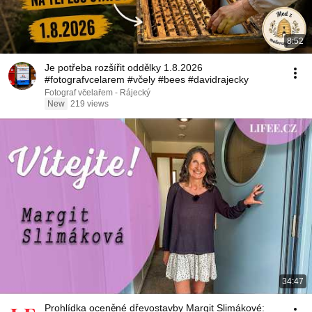
8:52
Je potřeba rozšířit oddělky 1.8.2026
#fotografvcelarem #včely #bees #davidrajecky
Fotograf včelařem - Rájecký
New
219 views
34:47
Prohlídka oceněné dřevostavby Margit Slimákové: