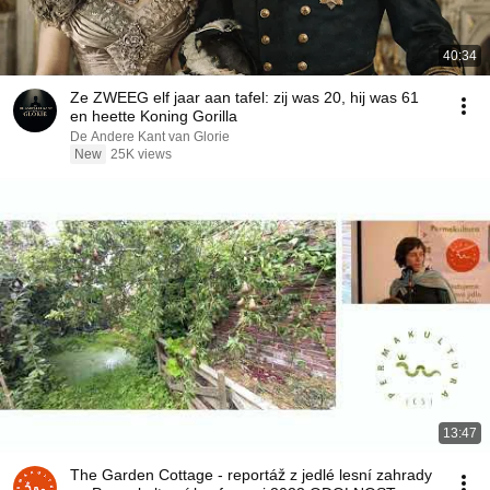
40:34
Ze ZWEEG elf jaar aan tafel: zij was 20, hij was 61
en heette Koning Gorilla
De Andere Kant van Glorie
New
25K views
13:47
The Garden Cottage - reportáž z jedlé lesní zahrady