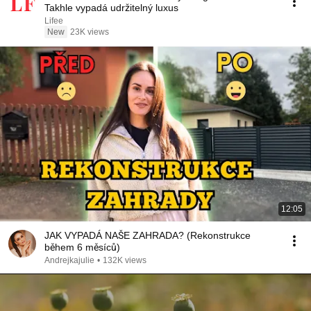
Takhle vypadá udržitelný luxus
Lifee
New
23K views
12:05
JAK VYPADÁ NAŠE ZAHRADA? (Rekonstrukce
během 6 měsíců)
Andrejkajulie
•
132K views