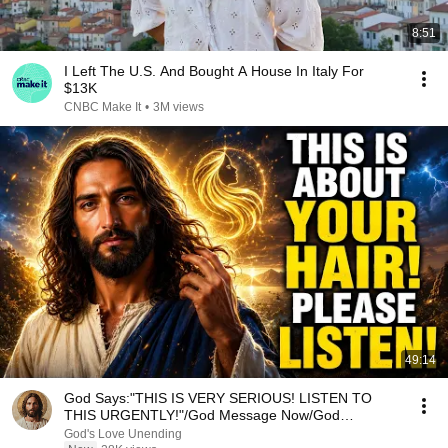
8:51
I Left The U.S. And Bought A House In Italy For
$13K
CNBC Make It
•
3M views
49:14
God Says:"THIS IS VERY SERIOUS! LISTEN TO
THIS URGENTLY!"/God Message Now/God
Message
God's Love Unending