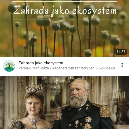
14:57
Zahrada jako ekosystém
Permakulturní oáza - Regenerativní zahradničení
•
52K views