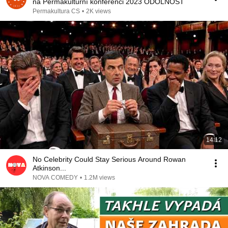
na Permakulturní konferenci 2023 ODOLNOST
Permakultura CS
•
2K views
14:12
No Celebrity Could Stay Serious Around Rowan
Atkinson...
NOVA COMEDY
•
1.2M views