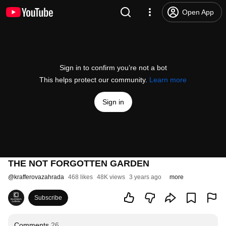
Open App
Sign in to confirm you’re not a bot
This helps protect our community.
Learn more
Sign in
THE NOT FORGOTTEN GARDEN
@
krafferovazahrada
468 likes
48K views
3 years ago
more
Subscribe
Comments
26