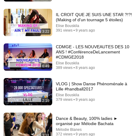
IL CROIT QUE JE SUIS UNE STAR ?!?!
(Making of d'un tournage 5 étoiles)
Elise Bouskila
391 views • 9 years ago
3:22
CDMGE - LES NOUVEAUTES DES 10
ANS ! #ConférenceDeLancement
#CDMGE2018
Elise Bouskila
54:59
6:49
389 views • 8 years ago
Watch his reaction when he’s told he’s a GOOD BOY
for the first time 🥹
VLOG | Show Danse Phénoménale à
Rocky Kanaka
•
10M views
Lille #handball2017
Elise Bouskila
379 views • 9 years ago
2:19
Dance & Beauty, 100% ladies ►
organisé par Mélodie Bachata​
Mélodie Blanes
372 views • 9 years ago
3:31