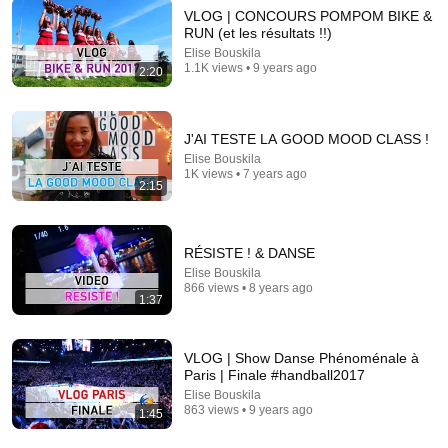
VLOG | CONCOURS POMPOM BIKE &
RUN (et les résultats !!)
Elise Bouskila
10:35
1.1K views • 9 years ago
2:20
EXTREME BASKET TOSS CHALLENGE | Pro Cheer
League Head-to-Head
Scripps Sports
•
181K views
J'AI TESTE LA GOOD MOOD CLASS !
Elise Bouskila
1K views • 7 years ago
2:15
RÉSISTE ! & DANSE
Elise Bouskila
866 views • 8 years ago
1:37
VLOG | Show Danse Phénoménale à
Paris | Finale #handball2017
23:06
Elise Bouskila
863 views • 9 years ago
1:45
Overdramatic Animals That Will Make You Smile
Duck Mechanic
•
33K views