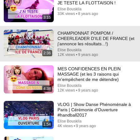
JE TESTE LA FLOTTAISON !
Elise Bouskila
Comment...
33K views • 8 years ago
3:15
CHAMPIONNAT POMPOM /
CHEERLEADER D'ILE DE FRANCE (et
j'annonce les résultats...!)
Elise Bouskila
2:36
12K views • 9 years ago
MES CONFIDENCES EN PLEIN
MASSAGE (et les 3 raisons qui
m'empêchent de me détendre)
Elise Bouskila
4:38
12K views • 9 years ago
5:21
VLOG | Show Danse Phénoménale à
Championnat du monde pompons FRANCE 2022
Paris | Cérémonie d'Ouverture
EINDHOVEN
#handball2017
Givry Starlett Club
•
97K views
Elise Bouskila
1:54
4K views • 9 years ago