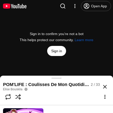
Open App
Sign in to confirm you’re not a bot
This helps protect our community.
Learn more
Sign in
CHAMPIONNAT POMPOM / CHEERLEADER D'ILE DE FR
POM'LIFE : Coulisses De Mon Quotidien !
2 / 33
@
elisebouskila
44 likes
12K views
9 years ago
more
Elise Bouskila
Subscribe
Comments
2