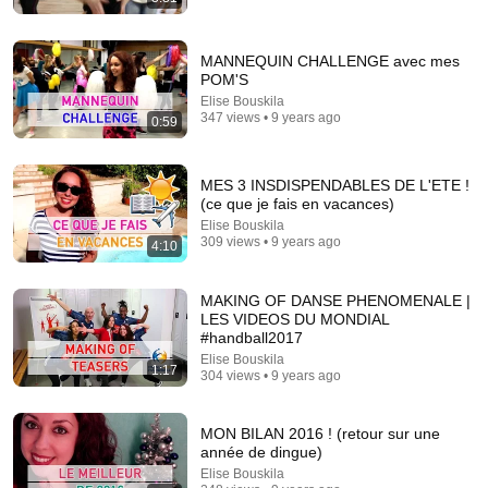
MANNEQUIN CHALLENGE avec mes
POM'S
29:23
Elise Bouskila
347 views • 9 years ago
0:59
Terminal 6-yr-old asked Steve one question — he
cried for 10 minutes
Untold Human Stories and 6 more
•
1.4M views
MES 3 INSDISPENDABLES DE L'ETE !
(ce que je fais en vacances)
Elise Bouskila
309 views • 9 years ago
4:10
MAKING OF DANSE PHENOMENALE |
LES VIDEOS DU MONDIAL
#handball2017
Elise Bouskila
1:17
304 views • 9 years ago
MON BILAN 2016 ! (retour sur une
année de dingue)
2:37
Elise Bouskila