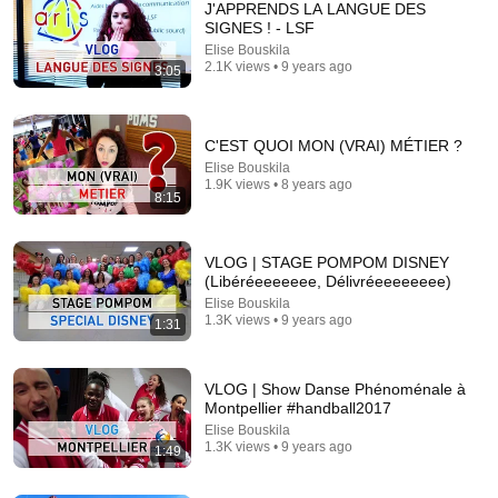
J'APPRENDS LA LANGUE DES
SIGNES ! - LSF
Elise Bouskila
2.1K views • 9 years ago
3:05
C'EST QUOI MON (VRAI) MÉTIER ?
Elise Bouskila
1.9K views • 8 years ago
8:15
5:49
This Flash Mob Will Give You Chills (Started by One
Girl)
VLOG | STAGE POMPOM DISNEY
(Libéréeeeeeee, Délivréeeeeeeee)
Evan Carmichael
•
37M views
Elise Bouskila
1.3K views • 9 years ago
1:31
VLOG | Show Danse Phénoménale à
Montpellier #handball2017
Elise Bouskila
1.3K views • 9 years ago
1:49