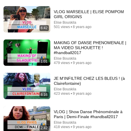
8:36
VLOG MARSEILLE | ELISE POMPOM
If Cops Ask "Where You Headed?" - Say THIS
GIRL ORIGINS
(Simple Phrase)
Elise Bouskila
Hampton Law
•
960K views
501 views • 8 years ago
6:42
MAKING OF DANSE PHENOMENALE |
MA VIDEO SILHOUETTE !
#handball2017
Elise Bouskila
1:01
479 views • 9 years ago
JE M'INFILTRE CHEZ LES BLEUS ! (à
Clairefontaine)
Elise Bouskila
423 views • 9 years ago
6:16
43:37
Man Spent Two Years Building HUGE Wooden
VLOG | Show Danse Phénoménale à
House for his Family | Start to Finish by
Paris | Demi-Finale #handball2017
@bjornbrenton
World Build
•
3.4M views
Elise Bouskila
418 views • 9 years ago
2:42