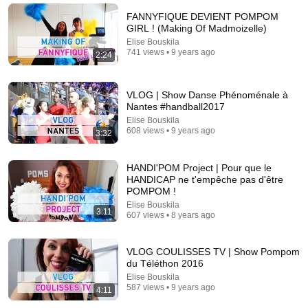
FANNYFIQUE DEVIENT POMPOM
GIRL ! (Making Of Madmoizelle)
Elise Bouskila
741 views • 9 years ago
2:24
VLOG | Show Danse Phénoménale à
Nantes #handball2017
Elise Bouskila
608 views • 9 years ago
3:32
HANDI'POM Project | Pour que le
31:08
HANDICAP ne t'empêche pas d'être
POMPOM !
10 US Bread Brands to AVOID and 3 That Are
Elise Bouskila
3:11
Actually Safe
607 views • 8 years ago
Consumer Exposed
•
3.2M views
VLOG COULISSES TV | Show Pompom
du Téléthon 2016
Elise Bouskila
587 views • 9 years ago
4:11