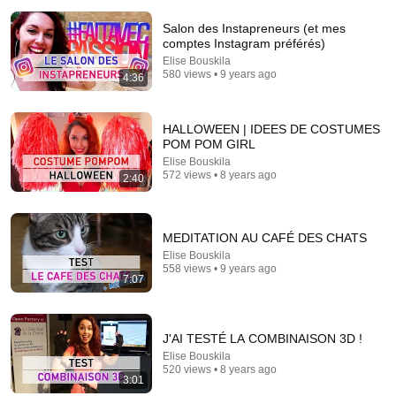
Salon des Instapreneurs (et mes
comptes Instagram préférés)
Elise Bouskila
580 views • 9 years ago
4:36
28:06
HALLOWEEN | IDEES DE COSTUMES
POM POM GIRL
I Asked 100 Girls to Rank Their Own Attractiveness
Elise Bouskila
Sayko
•
385K views
572 views • 8 years ago
2:40
MEDITATION AU CAFÉ DES CHATS
Elise Bouskila
558 views • 9 years ago
7:07
J'AI TESTÉ LA COMBINAISON 3D !
Elise Bouskila
520 views • 8 years ago
3:01