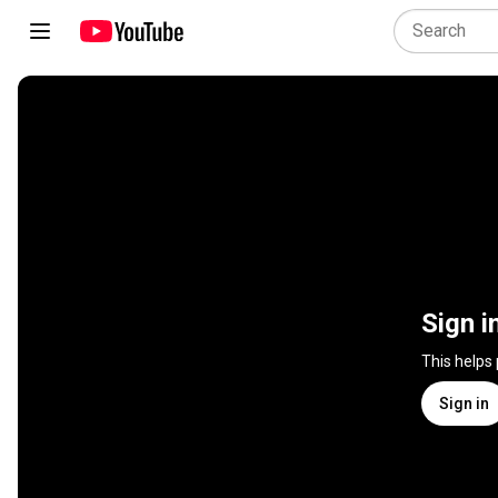
Sign i
This helps
Sign in