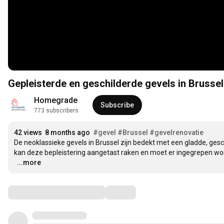
Gepleisterde en geschilderde gevels in Brussel
Homegrade
Subscribe
773 subscribers
42 views
8 months ago
#gevel
#Brussel
#gevelrenovatie
De neoklassieke gevels in Brussel zijn bedekt met een gladde, gesc
kan deze bepleistering aangetast raken en moet er ingegrepen wor
…
...more
Comments