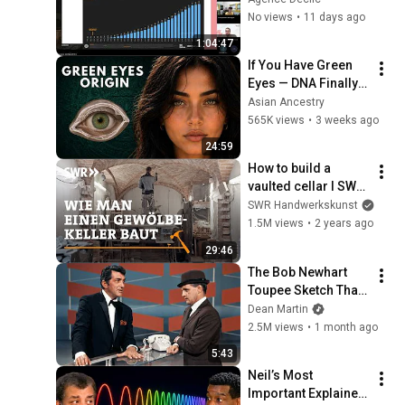
responsable
No views
•
11 days ago
1:04:47
If You Have Green 
Eyes — DNA Finally 
Revealed Where 
Asian Ancestry
They Really Come 
565K views
•
3 weeks ago
From
24:59
How to build a 
vaulted cellar I SWR 
Handwerkskunst
SWR Handwerkskunst
1.5M views
•
2 years ago
29:46
The Bob Newhart 
Toupee Sketch That 
Broke Dean Martin
Dean Martin
2.5M views
•
1 month ago
5:43
Neil’s Most 
Important Explainer 