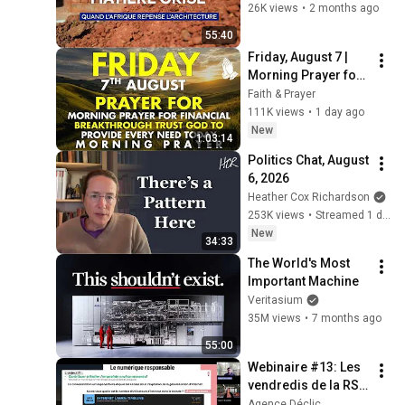
repense 
26K views
•
2 months ago
l'architecture
55:40
Friday, August 7 | 
Morning Prayer for 
Financial 
Faith & Prayer
Breakthrough | Trust 
111K views
•
1 day ago
God to Provide 
New
1:03:14
Every Need Today
Politics Chat, August 
6, 2026
Heather Cox Richardson
253K views
•
Streamed 1 day ago
New
34:33
The World's Most 
Important Machine
Veritasium
35M views
•
7 months ago
55:00
Webinaire #13: Les 
vendredis de la RSE 
: Numérique 
Agence Déclic