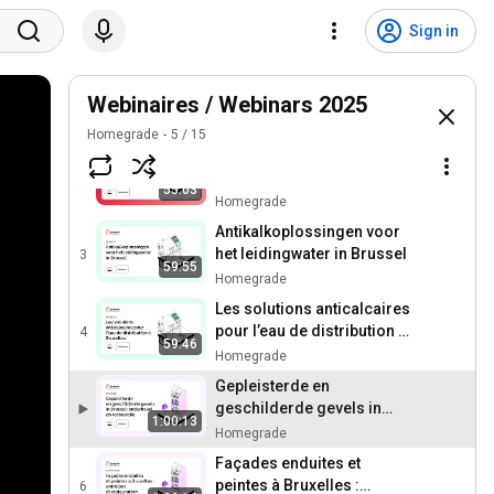
Sign in
De binnenterreinen van
huizenblokken in Brussel:
Webinaires / Webinars 2025
1
54:58
hoe kunnen we ze
Homegrade
Homegrade
5
/
15
opwaarderen en
Les intérieurs d’Îlots à
verfraaien?
Bruxelles : comment les
2
55:03
valoriser et les embellir ?
Homegrade
Antikalkoplossingen voor
het leidingwater in Brussel
3
59:55
Homegrade
Les solutions anticalcaires
pour l’eau de distribution à
4
59:46
Bruxelles
Homegrade
Gepleisterde en
geschilderde gevels in
1:00:13
Brussel: onderhoud en
Homegrade
restauratie
Façades enduites et
peintes à Bruxelles :
6