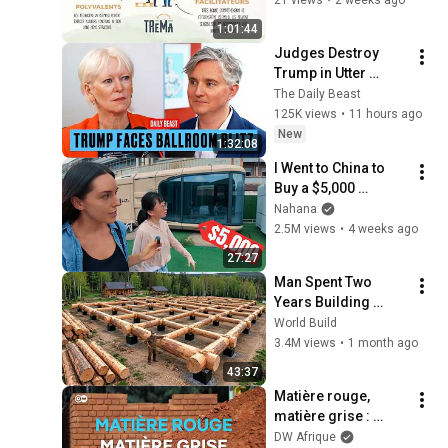
Réunion 
1:01:44
d'information 
Judges Destroy 
(22/07/2027)
Trump in Utter 
Ballroom 
The Daily Beast
Humiliation | The 
125K views
•
11 hours ago
Daily Beast Podcast
New
1:32:08
I Went to China to 
Buy a $5,000 
Modular Home — 
Nahana
What's the Real 
2.5M views
•
4 weeks ago
Cost?
27:27
Man Spent Two 
Years Building 
HUGE Wooden 
World Build
House for his 
3.4M views
•
1 month ago
Family | Start to 
43:37
Finish by 
Matière rouge, 
@bjornbrenton
matière grise : 
quand l'Afrique 
DW Afrique