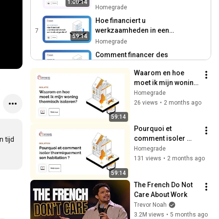
1:00:14
entretien et restauration
Homegrade
Hoe financiert u
werkzaamheden in een
7
59:14
mede-eigendom?
Homegrade
Comment financer des
travaux en copropriété ?
8
57:04
Waarom en hoe 
Homegrade
moet ik mijn woning 
Leem: een interessant
thermisch isoleren?
Homegrade
alternatief bij renovatie
9
26 views
•
2 months ago
58:54
Homegrade
59:14
Hoe kan ik energiedelen
Pourquoi et 
starten binnen mijn mede-
10
comment isoler 
57:38
tijd 
eigendom?
Homegrade
thermiquement son 
Homegrade
Comment mettre en place
habitation ?
131 views
•
2 months ago
un partage d’énergie au
11
59:14
57:43
sein de ma copropriété ?
Homegrade
The French Do Not 
Een woning die aangepast
Care About Work
is en toegankelijk voor
12
Trevor Noah
51:50
iedereen
Homegrade
3.2M views
•
5 months ago