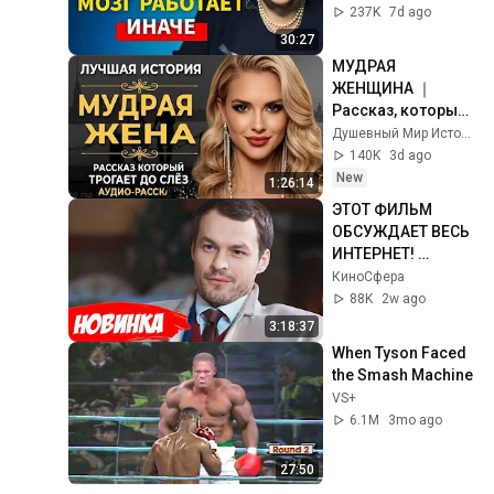
нейронауке) | 
237K
7d ago
Татьяна 
30:27
Черниговская
МУДРАЯ 
ЖЕНЩИНА ｜ 
Рассказ, который 
трогает до 
Душевный Мир Историй
глубины души. 
140K
3d ago
Очень сильная 
New
1:26:14
история ｜ Аудио 
ЭТОТ ФИЛЬМ 
рассказ.
ОБСУЖДАЕТ ВЕСЬ 
ИНТЕРНЕТ! 
СМОТРЕТЬ ВСЕМ! | 
КиноCфера
Мой милый 
88K
2w ago
найденыш
3:18:37
When Tyson Faced 
the Smash Machine
VS+
6.1M
3mo ago
27:50