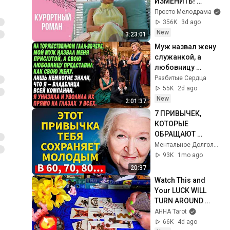
ИЗМЕНИТЬ! 
Курортный роман. 
Просто Мелодрама
Все серии
356K
3d ago
New
3:23:01
Муж назвал жену 
служанкой, а 
любовницу 
представил 
Разбитые Сердца
супругой — но 
55K
2d ago
вскоре потерял 
New
2:01:37
всё
7 ПРИВЫЧЕК, 
КОТОРЫЕ 
ОБРАЩАЮТ 
СТАРЕНИЕ ВСПЯТЬ 
Ментальное Долголетие
ПОСЛЕ 60 ЛЕТ | 
93K
1mo ago
Татьяна 
20:37
Черниговская
Watch This and 
Your LUCK WILL 
TURN AROUND 
!!!!!!!!!!!!! Luck 
AHHA Tarot
Spread 🧿 AHHA 
66K
4d ago