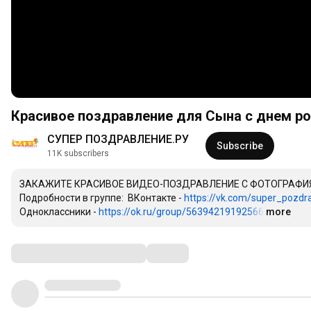
Красивое поздравление для Сына с днем рож
СУПЕР ПОЗДРАВЛЕНИЕ.РУ
Subscribe
11K subscribers
ЗАКАЖИТЕ КРАСИВОЕ ВИДЕО-ПОЗДРАВЛЕНИЕ С ФОТОГРАФИЯМ
Подробности в группе:  ВКонтакте - 
https://vk.com/super_pozdra
Одноклассники - 
https://ok.ru/group/56394219192566
…
more
Comments