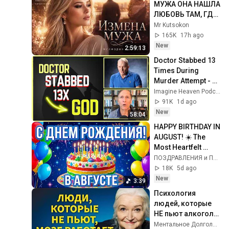
МУЖА ОНА НАШЛА 
ЛЮБОВЬ ТАМ, ГДЕ 
МЕНЬШЕ ВСЕГО 
Mr Kutsokon
ОЖИДАЛА 
165K
17h ago
ВСТРЕТИТЬ 
New
2:59:13
СУДЬБУ!! — 
Doctor Stabbed 13 
МЕЛОДРАМА 2026
Times During 
Murder Attempt - 
Then God Showed 
Imagine Heaven Podcast with John Burke
Up | Near Death 
91K
1d ago
Experience
New
58:04
HAPPY BIRTHDAY IN 
AUGUST! ☀️ The 
Most Heartfelt 
Birthday Song 🌸
ПОЗДРАВЛЕНИЯ и ПЕСНИ от ДУШИ🕊️
18K
5d ago
New
3:39
Психология 
людей, которые 
НЕ пьют алкоголь 
(согласно 
Ментальное Долголетие and 2 more