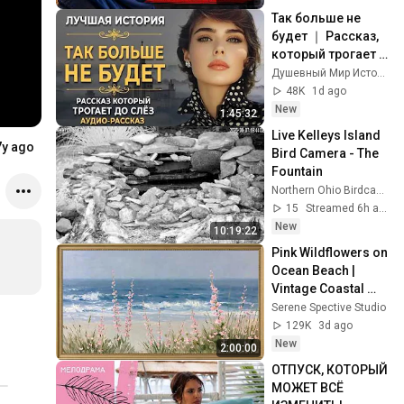
Так больше не 
будет ｜ Рассказ, 
который трогает 
до глубины души. 
Душевный Мир Историй
Очень сильная 
48K
1d ago
история ｜ 
New
1:45:32
Аудиорассказ
Live Kelleys Island 
7y ago
Bird Camera - The 
Fountain
Northern Ohio Birdcams
15
Streamed 6h ago
New
10:19:22
Pink Wildflowers on 
Ocean Beach | 
Vintage Coastal 
Seascape Oil 
Serene Spective Studio
Painting | 4K 
129K
3d ago
Ambient TV 
New
2:00:00
Screensaver
ОТПУСК, КОТОРЫЙ 
МОЖЕТ ВСЁ 