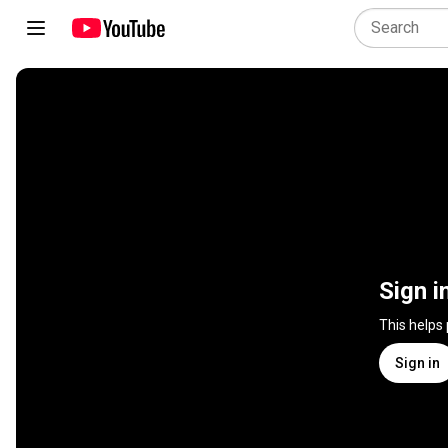
Sign i
This helps
Sign in