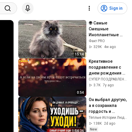
Sign in
👽 Самые 
Смешные 
Инопланетные 
Коты, Снятые на 
Факт PRO
Камеру!
329K
4w ago
15:14
Креативное 
поздравление с 
днем рождения в 
прозе. super-
СУПЕР ПОЗДРАВЛЕНИЕ.РУ
pozdravlenie.ru
3.7K
7y ago
0:54
Он выбрал другую, 
а я сохранила 
гордость и 
отпустила его
Тёплые Истории Людей
138K
2d ago
New
1:54:36