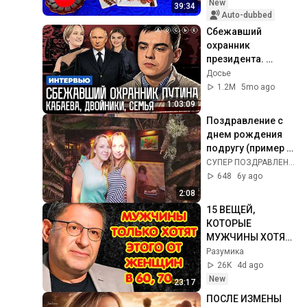
Tarot
New
39:34
Auto-dubbed
Сбежавший 
охранник 
президента. 
Кабаева. Семья. 
Досье
Дворцы. 
1.2M
5mo ago
Безопасность | 
1:03:09
Интервью
Поздравление с 
днем рождения 
подругу (пример 
волщебынй лес)
СУПЕР ПОЗДРАВЛЕНИЕ.РУ
648
6y ago
2:08
15 ВЕЩЕЙ, 
КОТОРЫЕ 
МУЖЧИНЫ ХОТЯТ 
ОТ ЖЕНЩИНЫ 
Разумика
ПОСЛЕ 60–70 ЛЕТ  
26K
4d ago
Михаил 
New
23:17
Лабковский
ПОСЛЕ ИЗМЕНЫ 