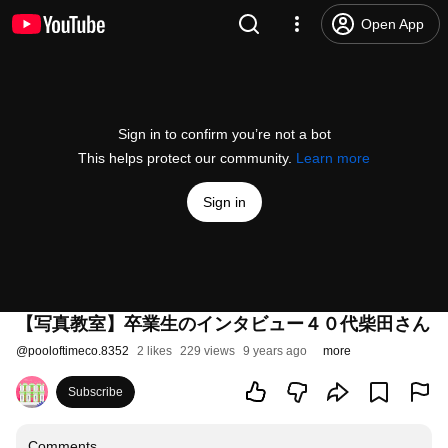
Open App
Sign in to confirm you’re not a bot
This helps protect our community.
Learn more
Sign in
【写真教室】卒業生のインタビュー４０代柴田さん
@
pooloftimeco.8352
2 likes
229 views
9 years ago
more
Subscribe
Comments