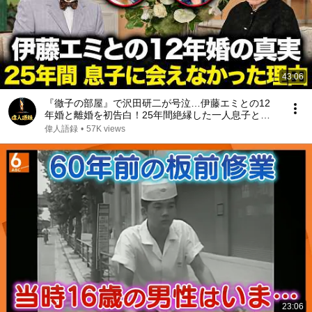
43:06
『徹子の部屋』で沢田研二が号泣…伊藤エミとの12
年婚と離婚を初告白！25年間絶縁した一人息子と再
会した“本当の理由”｜亡き元妻が遺した最期の遺言が
偉人語録
•
57K views
起こした奇跡に涙が止まらない
23:06