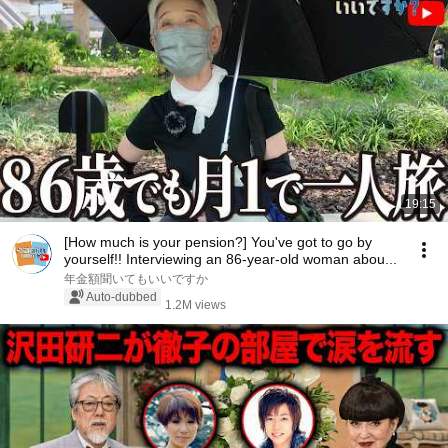
19:15
[How much is your pension?] You've got to go by
yourself!! Interviewing an 86-year-old woman abou...
年金額聞いてもいいですか
Auto-dubbed
1.2M views