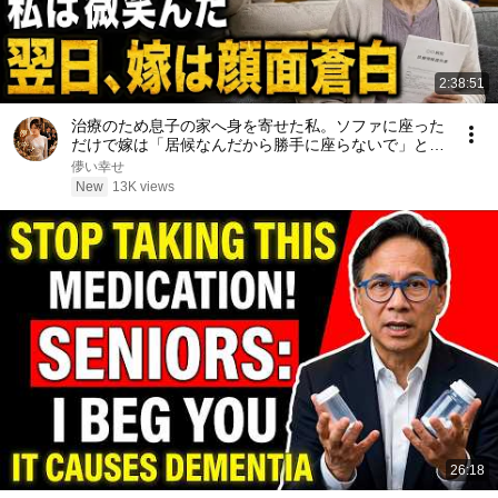
2:38:51
治療のため息子の家へ身を寄せた私。ソファに座った
だけで嫁は「居候なんだから勝手に座らないで」と怒
鳴った――私は微笑んで答えた。「その言葉、きっと
儚い幸せ
後悔しますよ」翌日、嫁は顔面蒼白になった……。
New
13K views
26:18