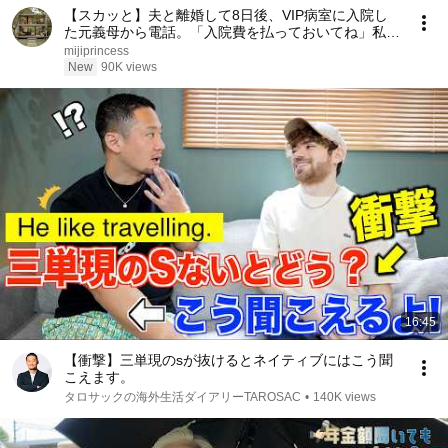
【スカッと】夫と離婚して8日後、VIP病室に入院し
た元義母から電話。「入院費を払っておいてね」私が
「無理です。だって、もう他人ですから」と答えた瞬
mijiprincess
間、病室は大騒ぎになった……。
New
90K views
16:45
【衝撃】三単現のsが抜けるとネイティブにはこう聞
こえます。
タロサックの海外生活ダイアリーTAROSAC
•
140K views