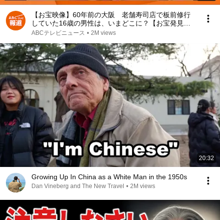
【お宝映像】60年前の大阪 老舗寿司店で板前修行
していた16歳の男性は、いまどこに？【お宝発見！
関西いまむかし】
ABCテレビニュース
•
2M views
20:32
Growing Up In China as a White Man in the 1950s
Dan Vineberg and The New Travel
•
2M views