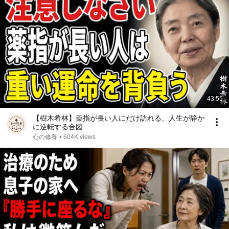
43:55
【樹木希林】薬指が長い人にだけ訪れる、人生が静か
に逆転する合図
心の修養
•
604K views