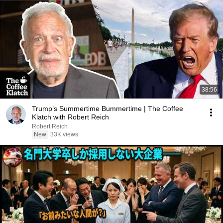
38:56
Trump’s Summertime Bummertime | The Coffee
Klatch with Robert Reich
Robert Reich
New
33K views