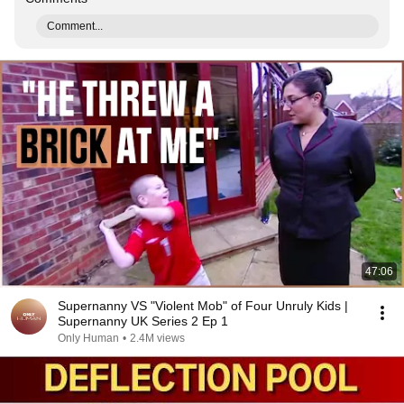
Comment...
47:06
Supernanny VS "Violent Mob" of Four Unruly Kids |
Supernanny UK Series 2 Ep 1
Only Human
•
2.4M views