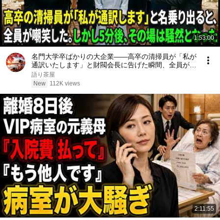
1:53:00
名門大学卒ばかりの大企業――高卒の清掃員が「私が
通訳いたします」と財閥会長に告げた瞬間、全員が嘲
笑した。しかし5分後、その場は静まり返った。#動
語り茶屋
エピソード#老後の物語 #家族の物語
New
112K views
2:11:55