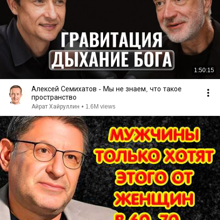
1:50:15
Алексей Семихатов - Мы не знаем, что такое
пространство
Айрат Хайруллин
•
1.6M views