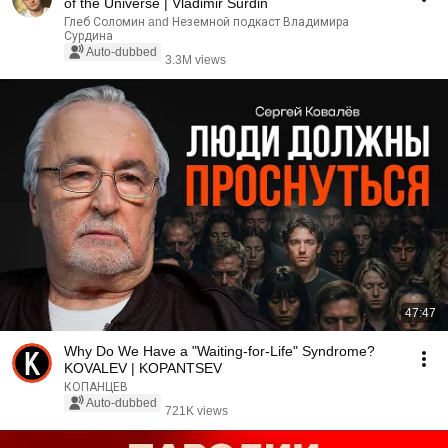
of the Universe | Vladimir Surdin
Глеб Соломин and Неземной подкаст Владимира
Сурдина
Auto-dubbed
3.3M views
47:47
Why Do We Have a "Waiting-for-Life" Syndrome?
KOVALEV | KOPANTSEV
КОПАНЦЕВ
Auto-dubbed
721K views