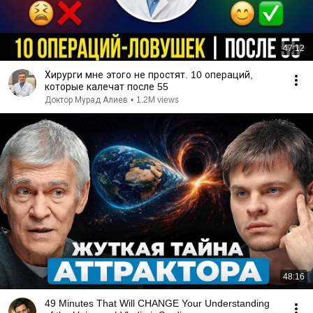
47:12
Хирурги мне этого не простят. 10 операций,
которые калечат после 55
Доктор Мурад Алиев
•
1.2M views
48:16
49 Minutes That Will CHANGE Your Understanding