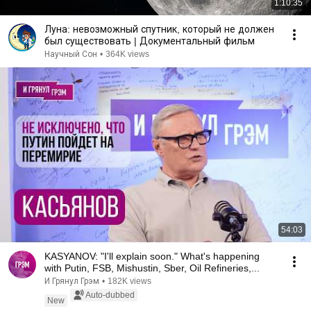
1:10:35
Луна: невозможный спутник, который не должен
был существовать | Документальный фильм
Научный Сон
•
364K views
54:03
KASYANOV: "I'll explain soon." What's happening
with Putin, FSB, Mishustin, Sber, Oil Refineries,...
И Грянул Грэм
•
182K views
Auto-dubbed
New