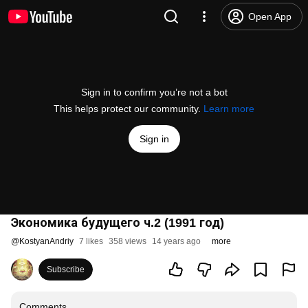
Open App
Sign in to confirm you’re not a bot
This helps protect our community.
Learn more
Sign in
Экономика будущего ч.2 (1991 год)
@
KostyanAndriy
7 likes
358 views
14 years ago
more
Subscribe
Comments