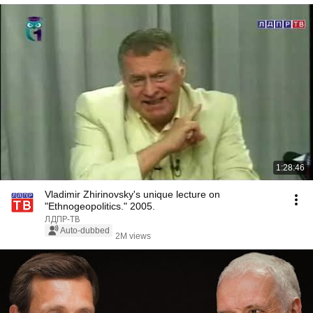
1:28:46
Vladimir Zhirinovsky's unique lecture on
"Ethnogeopolitics." 2005.
ЛДПР-ТВ
Auto-dubbed
2M views