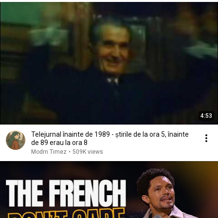
4:53
Telejurnal înainte de 1989 - știrile de la ora 5, înainte
de 89 erau la ora 8
Modrn Timez
•
509K views