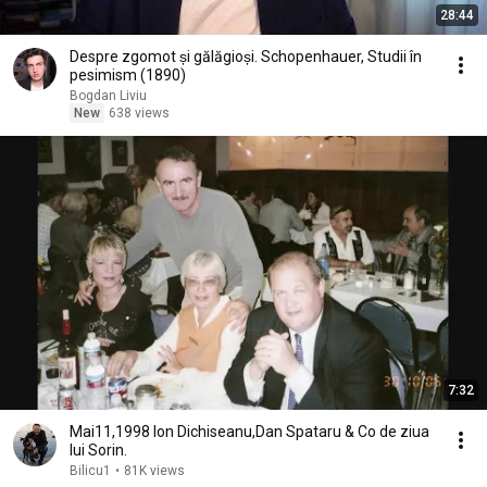
28:44
Despre zgomot și gălăgioși. Schopenhauer, Studii în
pesimism (1890)
Bogdan Liviu
New
638 views
7:32
Mai11,1998 Ion Dichiseanu,Dan Spataru & Co de ziua
lui Sorin.
Bilicu1
•
81K views