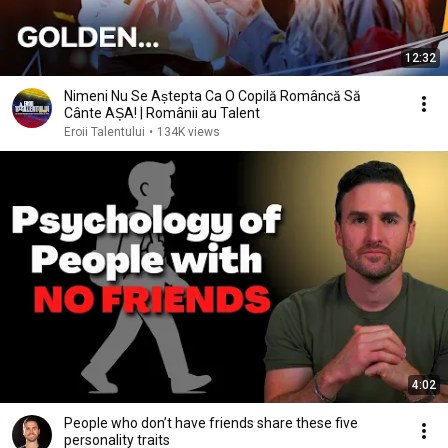
12:32
Nimeni Nu Se Aștepta Ca O Copilă Româncă Să
Cânte AȘA! | Românii au Talent
Eroii Talentului
•
134K views
4:02
People who don’t have friends share these five
personality traits