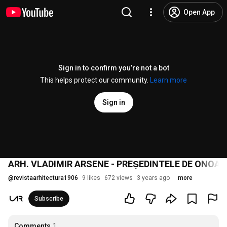
Open App
Sign in to confirm you’re not a bot
This helps protect our community.
Learn more
Sign in
ARH. VLADIMIR ARSENE - PREȘEDINTELE DE ONOAR
@
revistaarhitectura1906
9 likes
672 views
3 years ago
more
Subscribe
Comments
1