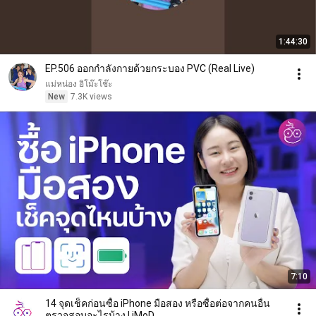
1:44:30
EP.506 ออกกำลังกายด้วยกระบอง PVC (Real Live)
แม่หน่อง อิโม๊ะโช๊ะ
New
7.3K views
7:10
14 จุดเช็คก่อนซื้อ iPhone มือสอง หรือซื้อต่อจากคนอื่น
ตรวจสอบอะไรบ้าง | iMoD