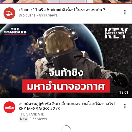
iPhone 11 หรือ Android ตัวท็อป ในราคาเท่ากัน ?
DroidSans
•
891K views
18:01
จากผู้ตามสู่ผู้ท้าชิง จีนเปลี่ยนเกมอวกาศโลกได้อย่างไร I
KEY MESSAGES #273
THE STANDARD
New
3.6K views