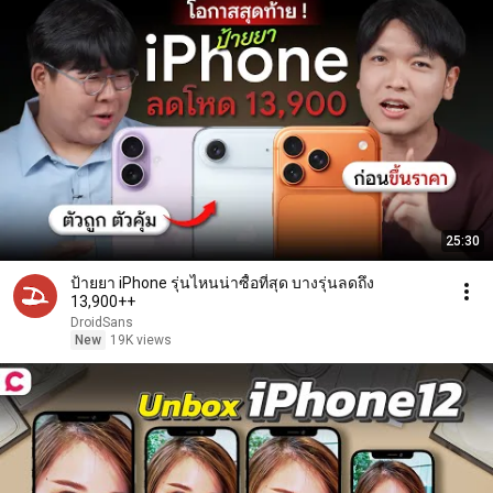
25:30
ป้ายยา iPhone รุ่นไหนน่าซื้อที่สุด บางรุ่นลดถึง
13,900++
DroidSans
New
19K views