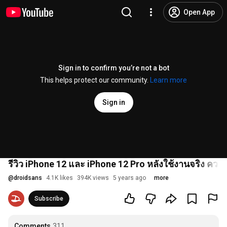
Open App
Sign in to confirm you’re not a bot
This helps protect our community.
Learn more
Sign in
รีวิว iPhone 12 และ iPhone 12 Pro หลังใช้งานจริง ควรเปล
@
droidsans
4.1K likes
394K views
5 years ago
more
Subscribe
Comments
311