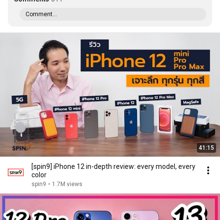
Comment...
41:15
[spin9] iPhone 12 in-depth review: every model, every
color
spin9
•
1.7M views