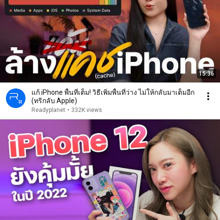
15:36
แก้ iPhone พื้นที่เต็ม! วิธีเพิ่มพื้นที่ว่าง ไม่ให้กลับมาเต็มอีก
(ทริกลับ Apple)
Readyplanet
•
332K views