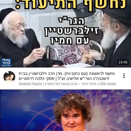
19:46
נחשף לראשונה (עם כתוביות): מרן הרב זילברשטיין בבית
רשכבה"ג הגרי"ש אלישיב זצ"ל | פסקי הלכה דרמטיים!
גדולי הדור – ערוץ תנועת דגל התורה | Gedolei Hador
•
26K views