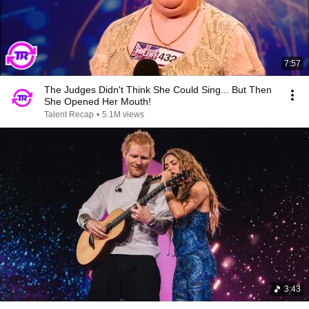
7:57
The Judges Didn't Think She Could Sing... But Then
She Opened Her Mouth!
Talent Recap
•
5.1M views
3:43