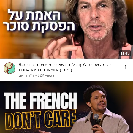
11:43
זה מה שקורה לגוף שלכם כשאתם מפסיקים סוכר ל-9
ימים (התוצאות ידהימו אתכם)
ד״ר זיו אב
•
82K views