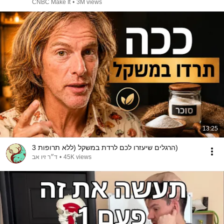
CNBC Make It
•
3M views
13:25
3 הרגלים שיעזרו לכם לרדת במשקל (ללא תרופות)
ד״ר זיו אב
•
45K views