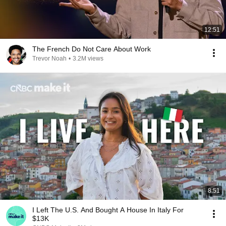
12:51
The French Do Not Care About Work
Trevor Noah
•
3.2M views
8:51
I Left The U.S. And Bought A House In Italy For
$13K