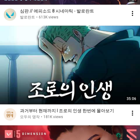
심판 // 에피소드 8 시네마틱 - 발로란트
발로란트
•
613K views
35:06
과거부터 현재까지 l 조로의 인생 한번에 몰아보기
모두의 명작
•
181K views