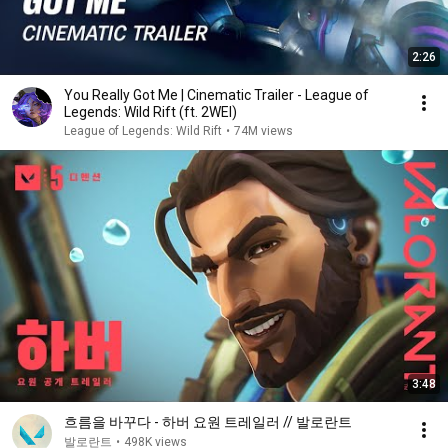
케이/오는 어떤 지구에서도 존재하는 모양인데, 그 뜻은 미
래에는 반드시 인간vs레디언트 대립구도가 발생한다는 이
2:26
야기. 

미래의 레디언트의 리더는 레이나로써 체임버는 레이나를 
You Really Got Me | Cinematic Trailer - League of
부추기는(?) 듯한 스탠스를 취하고 있음.
Legends: Wild Rift (ft. 2WEI)
League of Legends: Wild Rift
•
74M views
3:48
흐름을 바꾸다 - 하버 요원 트레일러 // 발로란트
발로란트
•
498K views