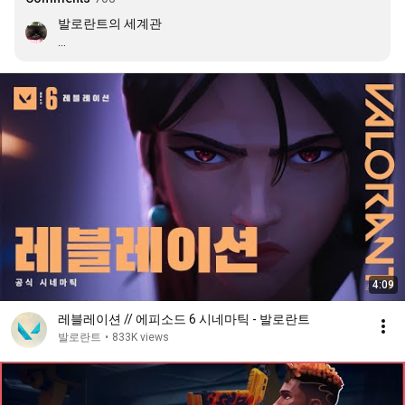
발로란트의 세계관 

1. 알파차원은 인게임,사격장,시네마틱에서 다뤄지고 있는 
스토리 주인공들이다.

2. 브림스톤은 킹덤이 가장 신뢰하는 최측근 요원이자 요원
들의 리더이다. 

3.여러개의 평행우주가 존재함.

4. 평행우주간에 발로란트 세계관에서는 각자의 지구에 필
요한 레디어나이트를 서로 다른 평행우주를 침범하며 레디
어나이트를 훔침/저지 함.

5. 우리가 흔히 스토리상(게임상) 보고있는 대표적인 알파/
오메가 의 대립구도.

알파차원에서는 레디어나이트를 탈환당하거나, 저지에 실
패하면 조롱,비난의 대상이됨. - 킹덤사가 악의축임

4:09
탈환/저지에 성공은 인류를 위한게 아니라 킹덤사에 사욕
을 위한 입장.(알파지구 브림스톤의 레디어나이트에 대한 
레블레이션 // 에피소드 6 시네마틱 - 발로란트
입장은 레디어나이트는 무기라는 입장이 완건함.)

발로란트
•
833K views
오메가 차원에서는 레디어나이트를 탈환해오거나, 저지에 
성공하면 영웅으로 추대됨. - 킹덤사가 선의축임
