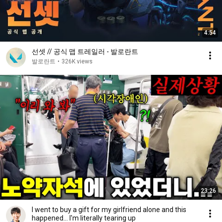
4:54
선셋 // 공식 맵 트레일러 - 발로란트
발로란트
•
326K views
23:26
I went to buy a gift for my girlfriend alone and this
happened... I'm literally tearing up