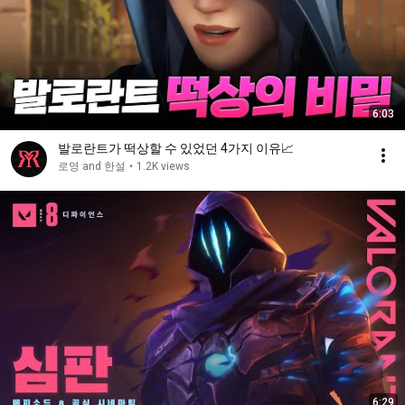
6:03
발로란트가 떡상할 수 있었던 4가지 이유📈
로영 and 한설
•
1.2K views
6:29