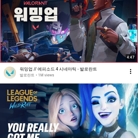
탈환/저지에 성공은 킹덤사가 레디어나이트를 인류를 위
해 사용하는 입장.( 신맵을 통해 밝혀진 사실로써 킹덤이 인
류를 위해 좋은쪽으로 사용하고있음, 무기화가 아닌 수중
도시 복구작업. 킬조이는 해킹도중 오메가 지구는 레디어
나이트를 무기로 사용하지 않는것에 대한 당황함을 나타
냄.)

6.체임버는 알파/오메가의 대한 입장을 이미 알고있다. 

체임버는 한때 킹덤에 대해 잘 알고있을만큼 오래 일했다.
4:47
(전 킹덤 무기디자이너) 또 다른 차원에 자신을 이미 알고있
다.

워밍업 // 에피소드 4 시네마틱 - 발로란트
프랙처를 박살낸것으로 가장 유력한 용의자로써, 알파/오
발로란트
•
1M views
메가의 또 다른 자신과 협력하여 레디어나이트 실험연구소
(현 프렉처)를 파괴함. 

알파차원에서 오메가 침입을 위한 설계도를 브림스톤에게 
넘기는등 무한한 신뢰를 얻으려 노력중. 무슨 꿍꿍이인지
는 아무도 모름.

번외
