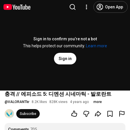
Open App
Sign in to confirm you’re not a bot
This helps protect our community.
Learn more
Sign in
충격 // 에피소드 5: 디멘션 시네마틱 - 발로란트
@
VALORANTkr
8.2K likes
828K views
4 years ago
more
Subscribe
Comments
705