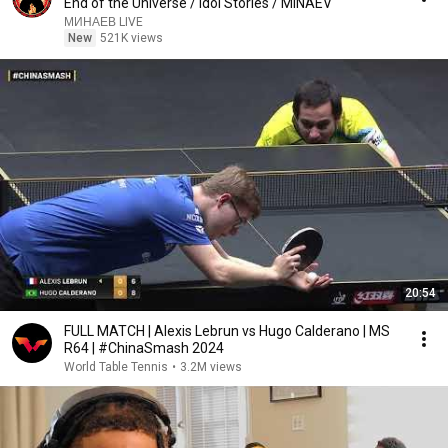
End of the Universe / Idol Stories / MINAEV
МИНАЕВ LIVE
New
521K views
20:54
FULL MATCH | Alexis Lebrun vs Hugo Calderano | MS
R64 | #ChinaSmash 2024
World Table Tennis
•
3.2M views