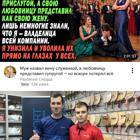
2:01:37
Муж назвал жену служанкой, а любовницу
представил супругой — но вскоре потерял всё
Разбитые Сердца
New
53K views