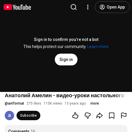
Open App
Sign in to confirm you’re not a bot
This helps protect our community.
Learn more
Sign in
Анатолий Амелин - видео-уроки настольного т
@
avtformat
275 likes
115K views
13 years ago
more
Subscribe
Comments
16