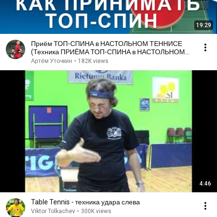
19:29
Приём ТОП-СПИНА в НАСТОЛЬНОМ ТЕННИСЕ
(Техника ПРИЁМА ТОП-СПИНА в НАСТОЛЬНОМ
ТЕННИСЕ)
Артём Уточкин
•
182K views
4:46
Table Tennis - техника удара слева
Viktor Tolkachev
•
300K views