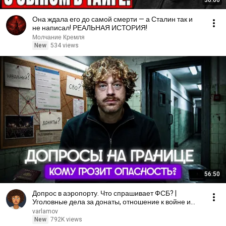
30:00
Она ждала его до самой смерти — а Сталин так и
не написал! РЕАЛЬНАЯ ИСТОРИЯ!
Молчание Кремля
New
534 views
56:50
Допрос в аэропорту. Что спрашивает ФСБ? |
Уголовные дела за донаты, отношение к войне и
Навальному
varlamov
New
792K views