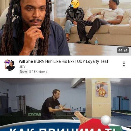
44:24
Will She BURN Him Like His Ex? | UDY Loyalty Test
UDY
New
543K views