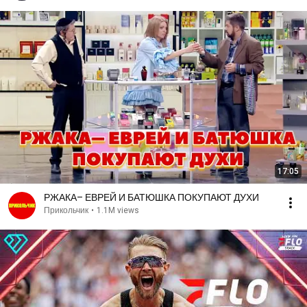
17:05
РЖАКА– ЕВРЕЙ И БАТЮШКА ПОКУПАЮТ ДУХИ
Прикольчик
•
1.1M views