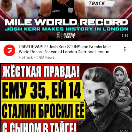
9:16
UNBELIEVABLE! Josh Kerr STUNS and Breaks Mile
World Record for win at London Diamond League
2026
FloTrack
•
1.8M views