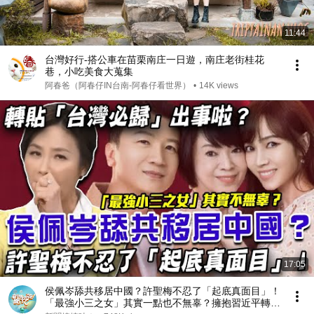
11:44
台灣好行-搭公車在苗栗南庄一日遊，南庄老街桂花
巷，小吃美食大蒐集
阿春爸（阿春仔IN台南-阿春仔看世界）
•
14K views
17:05
侯佩岑舔共移居中國？許聖梅不忍了「起底真面目」！
「最強小三之女」其實一點也不無辜？擁抱習近平轉貼