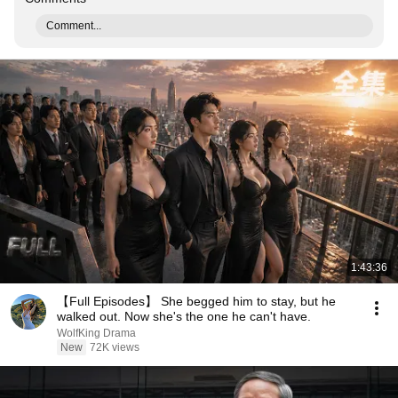
Comment...
1:43:36
【Full Episodes】 She begged him to stay, but he
walked out. Now she's the one he can't have.
WolfKing Drama
New
72K views