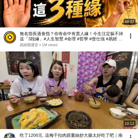
48:37
無名指長過食指？你有命中有貴人緣！今生注定躲不掉
這「3段緣」#人生智慧 #命理 #哲學 #曾仕強 #易經 #
正能量#人生智慧 #命理 #哲學 #曾仕強 #易經 #正能量
易經開運堂
•
1M views
10:12
吃了1200元..這梅干扣肉跟薑絲炒大腸太好吃了吧｜南