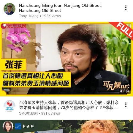
Nanzhuang hiking tour: Nanjiang Old Street,
Nanzhuang Old Street
Tony Huang
•
192K views
43:34
台湾顶级主持人张菲，首谈隐退真相让人心酸，爆料亲
弟弟费玉清情感问题，73岁的他如今怎样了？#张菲 #
费玉清 #可凡倾听 FULL
SMG电视剧
•
991K views