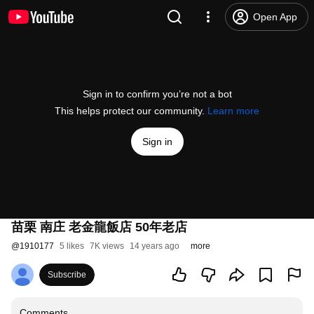
Open App
Sign in to confirm you’re not a bot
This helps protect our community.
Learn more
Sign in
苗栗 南庄 老金龍飯店 50年老店
@
1910177
5 likes
7K views
14 years ago
more
Subscribe
Comments