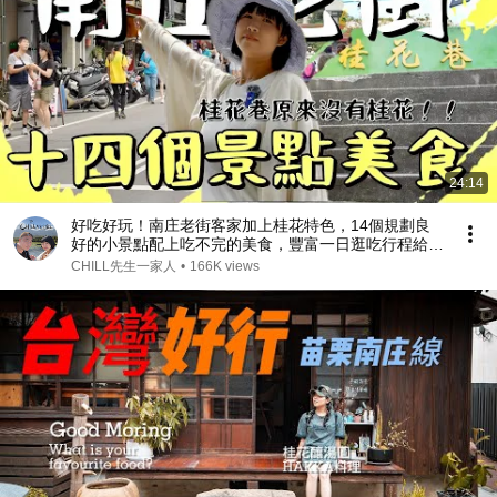
24:14
好吃好玩！南庄老街客家加上桂花特色，14個規劃良
好的小景點配上吃不完的美食，豐富一日逛吃行程給您
參考！
CHILL先生一家人
•
166K views