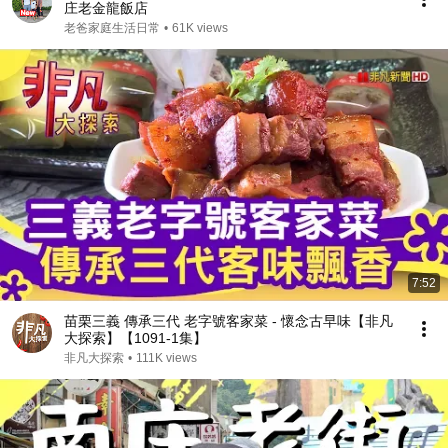
庄老金龍飯店
老爸家庭生活日常
•
61K views
7:52
苗栗三義 傳承三代 老字號客家菜 - 懷念古早味【非凡
大探索】【1091-1集】
非凡大探索
•
111K views