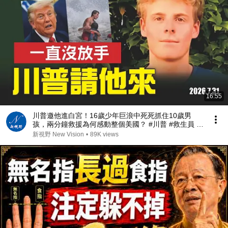
16:55
川普邀他進白宮！16歲少年巨浪中死死抓住10歲男
孩，兩分鐘救援為何感動整個美國？ #川普 #救生員 #
美國精神 | 新視野 第2467期 20260731
新視野 New Vision
•
89K views