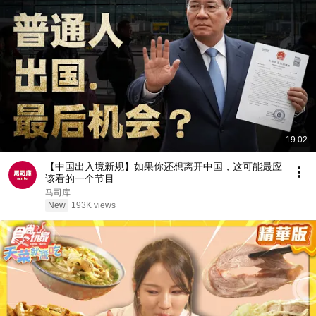
19:02
【中国出入境新规】如果你还想离开中国，这可能最应
该看的一个节目
马司库
New
193K views