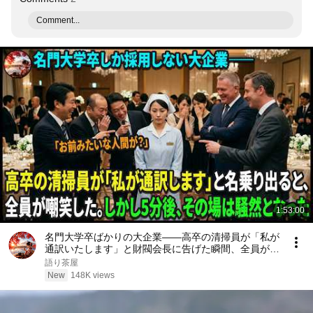
Comment...
1:53:00
名門大学卒ばかりの大企業――高卒の清掃員が「私が
通訳いたします」と財閥会長に告げた瞬間、全員が嘲
笑した。しかし5分後、その場は静まり返った。#動
語り茶屋
エピソード#老後の物語 #家族の物語
New
148K views