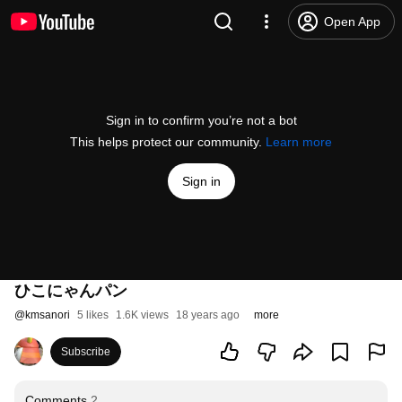
Open App
Sign in to confirm you’re not a bot
This helps protect our community.
Learn more
Sign in
ひこにゃんパン
@
kmsanori
5 likes
1.6K views
18 years ago
more
Subscribe
Comments
2