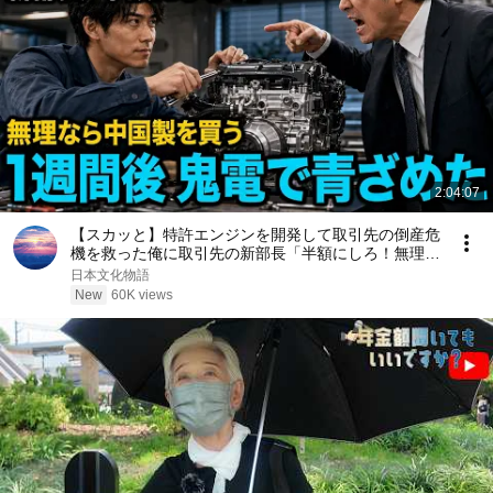
2:04:07
【スカッと】特許エンジンを開発して取引先の倒産危
機を救った俺に取引先の新部長「半額にしろ！無理な
ら中国製を買う」1週間後、部長から鬼電→俺「お宅
日本文化物語
の競合と5倍で独占契約済みです」
New
60K views