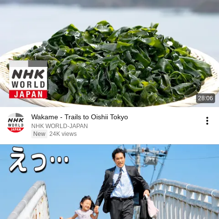
28:06
Wakame - Trails to Oishii Tokyo
NHK WORLD-JAPAN
New
24K views