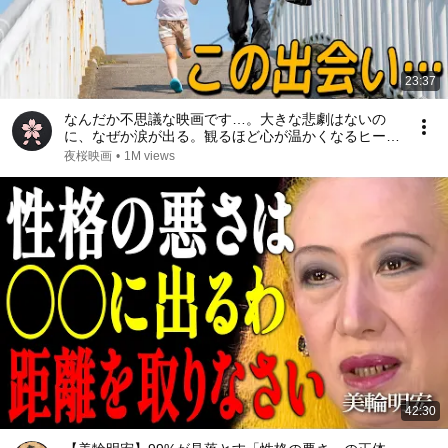
23:37
なんだか不思議な映画です…。大きな悲劇はないの
に、なぜか涙が出る。観るほど心が温かくなるヒーリ
ング映画【映画紹介】
夜桜映画
•
1M views
42:30