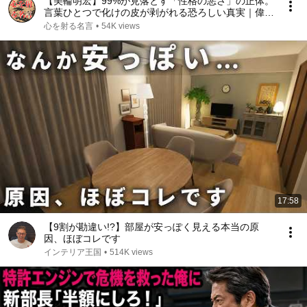
【美輪明宏】99%が見落とす「性格の悪さ」の正体。
言葉ひとつで化けの皮が剥がれる恐ろしい真実｜偉人
｜名言｜言葉の力｜人生哲学｜
心を射る名言
•
54K views
17:58
【9割が勘違い!?】部屋が安っぽく見える本当の原
因、ほぼコレです
インテリア王国
•
514K views