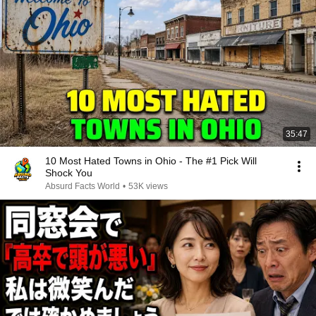
35:47
10 Most Hated Towns in Ohio - The #1 Pick Will
Shock You
Absurd Facts World
•
53K views