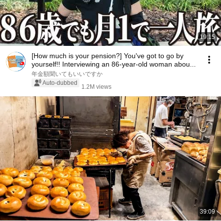
19:15
[How much is your pension?] You've got to go by
yourself!! Interviewing an 86-year-old woman abou...
年金額聞いてもいいですか
Auto-dubbed
1.2M views
39:09