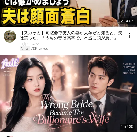
2:14:07
【スカッと】同窓会で友人の妻が大卒だと知ると、夫
は笑った。「うちの妻は高卒で、本当に頭が悪い」私
は微笑んだ。「では、どちらが愚かか確かめましょ
mijiprincess
う」――数分後、夫は顔面蒼白になった……。
New
70K views
1:57:30