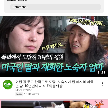
Comment...
31:34
어린 딸 두고 한국으로 도망.. 노숙자가 된 여자와 미국
인 딸, 10년만의 재회 #특종세상
MBN STORY
New
101K views