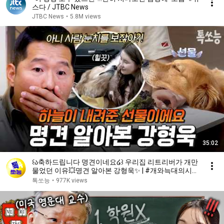
스다 / JTBC News
JTBC News
•
5.8M views
35:02
꒰ა축하드립니다 명견이네요໒꒱ 우리집 리트리버가 개만
물었던 이유💥명견 알아본 강형욱✨ | #개와늑대의시간
2 6회
톡쏘능
•
977K views