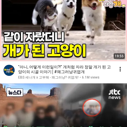
19:55
"아니, 어떻게 이런일이?!" 개처럼 자라 정말 개가 된 고
양이의 시골 이야기│#왜그러냥귀엽개
EBS 세나개 x 고부해 - 왜그러냥? 귀엽개!
•
6.1M views