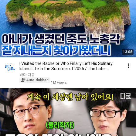
13:08
I Visited the Bachelor Who Finally Left His Solitary
Island Life in the Summer of 2026 / The Late...
바다 다큐
Auto-dubbed
1M views