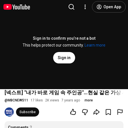
Open App
Sign in to confirm you’re not a bot
This helps protect our community.
Learn more
Sign in
[넥스트] "내가 바로 게임 속 주인공"…현실 같은 가상 세계 
@
MBCNEWS11
17 likes
2K views
7 years ago
more
Subscribe
Comments
2