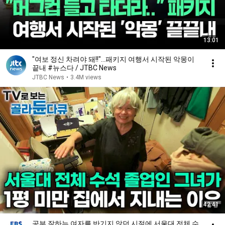
13:01
"여보 정신 차려야 돼!!"…패키지 여행서 시작된 악몽이
끝내 #뉴스다 / JTBC News
JTBC News
•
3.4M views
42:41
공부 잘하는 여자를 반기지 않던 시절에 서울대 전체 수