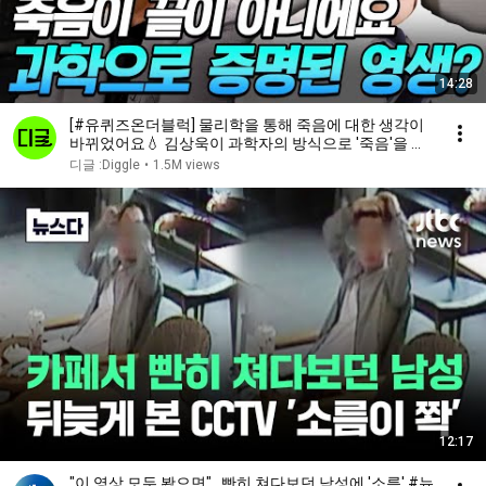
14:28
[#유퀴즈온더블럭] 물리학을 통해 죽음에 대한 생각이
바뀌었어요💧 김상욱이 과학자의 방식으로 '죽음'을 받
아들이는 법
디글 :Diggle
•
1.5M views
12:17
"이 영상 모두 봤으면"…빤히 쳐다보던 남성에 '소름' #뉴