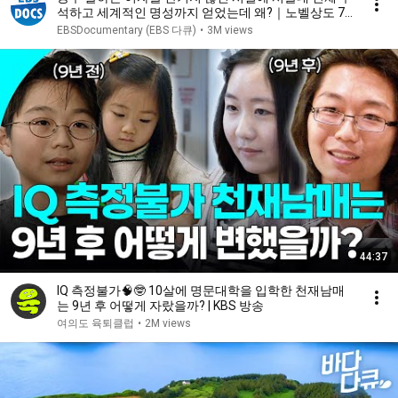
석하고 세계적인 명성까지 얻었는데 왜?｜노벨상도 7
성급 호텔도 부럽지 않은 어느 학자의 품격｜여백서원
EBSDocumentary (EBS 다큐)
•
3M views
｜건축탐구 집｜#골라듄다큐
44:37
IQ 측정불가🧠🤓 10살에 명문대학을 입학한 천재남매
는 9년 후 어떻게 자랐을까? | KBS 방송
여의도 육퇴클럽
•
2M views