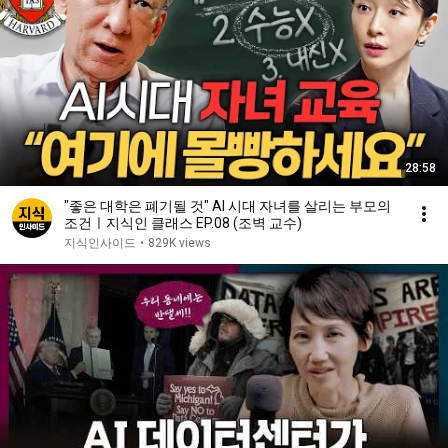
28:58
"좋은 대학은 폐기될 것" AI 시대 자녀를 살리는 부모의
조건ㅣ지식인 클래스 EP.08 (조벽 교수)
지식인사이드
•
829K views