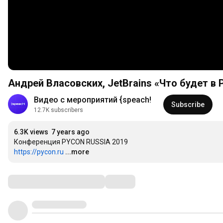
Андрей Власовских, JetBrains «Что будет в P
Видео с мероприятий {speach!
Subscribe
12.7K subscribers
6.3K views
7 years ago
https://pycon.ru
...more
Comments