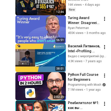
электрика в 
16K views
•
4 days ago
Америке
New
12:46
Turing Award 
Winner: Disagreeing 
with Google, 
Ryan Peterman
Postgres, Future 
455K views
•
3 months ago
Problems | Mike 
56:51
Stonebraker
Василий Литвинов, 
Intel «Profiling 
Python and C for fun 
Видео с мероприятий {speach!
and profit, or 
4.3K views
•
7 years ago
Pandas, go fast!»
38:01
Python Full Course 
for Beginners
Programming with Mosh
7.1M views
•
1 year ago
2:02:21
Реабилитолог №1: 
как вы 