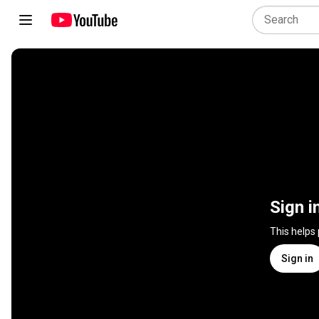
Sign i
This helps
Sign in