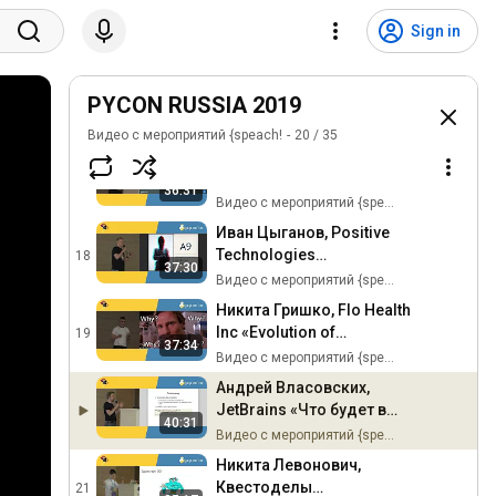
Michael Foord, Python
было стыдно»
core developer, воркшоп
15
Sign in
«The Python Object Model»
Видео с мероприятий {speach!
Raymond Hettinger «Build
powerful, new data
PYCON RUSSIA 2019
16
structures with Python's
Видео с мероприятий {speach!
Видео с мероприятий {speach!
20
/
35
abstract base classes»
Александр Хаёров,
Chainstack «Прощай,
17
36:31
Virtual Environments?»
Видео с мероприятий {speach!
Иван Цыганов, Positive
Technologies
18
37:30
«(Без)опасные
Видео с мероприятий {speach!
зависимости»
Никита Гришко, Flo Health
Inc «Evolution of
19
37:34
dependency management»
Видео с мероприятий {speach!
Андрей Власовских,
JetBrains «Что будет в
40:31
Python 3.8 и чего не
Видео с мероприятий {speach!
будет»
Никита Левонович,
Квестоделы
21