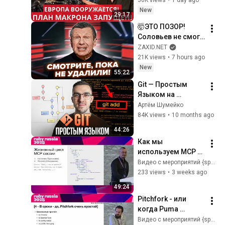
review of Array computing
34
желающих готовит 
in Python, where it is
New
Видео с мероприятий {speach!
29:17
Европу к новой 
heading, and why it
Michael Foord, Python
🤯ЭТО ПОЗОР! 
эпохе вооружений
matters»
core developer «Process
35
Соловьев не смог 
Engineering: A Golden Age
СДЕРЖАТЬ 
Видео с мероприятий {speach!
ZAXID.NET
for Software Engineering»
ЭМОЦИЙ. Вот, что 
21K views
•
7 hours ago
произошло в 
New
55:22
студии СРАЗУ 
Git — Простым 
после прилетов!
Языком на 
Понятном Примере
Артём Шумейко
84K views
•
10 months ago
44:26
Как мы 
используем MCP в 
разработке игр и 
Видео с мероприятий {speach!
работе с API. Иван 
233 views
•
3 weeks ago
Шаматов, BGaming
49:24
Pitchfork - или 
когда Puma 
говорит good bye 
Видео с мероприятий {speach!