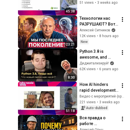
(вместе Memory 
51 views
•
3 weeks ago
Bloat и спайками в 
45:38
GVL и GC). 
Технологии нас 
Р.Ибрагимов
РАЗРУШАЮТ? Вот 
что творит ИИ с 
Алексей Ситников
мозгом!
12K views
•
8 hours ago
New
23:21
Python 3.8 is 
awesome, and 
Guido is no longer a 
Диджитализируй!
dictator.
62K views
•
6 years ago
8:30
How AI hinders 
rapid development. 
Artem Kuznetsov, 
Видео с мероприятий {speach!
Hoodies
221 views
•
3 weeks ago
Auto-dubbed
51:18
Вся правда о 
работе 
промышленного 
Алексей Отыч