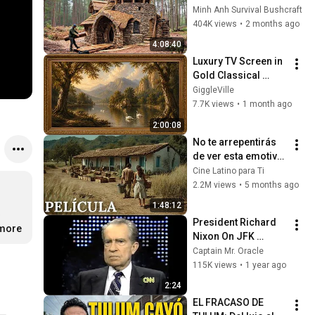
Days with No Money: 
Minh Anh Survival Bushcraft
Solo Bushcraft 
404K views
•
2 months ago
Survival (Full)
4:08:40
Luxury TV Screen in 
Gold Classical 
Painting Frame | 
GiggleVille
Elegant TV 
7.7K views
•
1 month ago
Wallpaper 
2:00:08
Inspiration
No te arrepentirás 
de ver esta emotiva 
película | Amor 
Cine Latino para Ti
prohibido en la 
2.2M views
•
5 months ago
granja
1:48:12
 
President Richard 
.more
Nixon On JFK 
Assassination | 
Captain Mr. Oracle
1992 Interview | 
115K views
•
1 year ago
Oliver Stone "Off-
2:24
Base Historically"
EL FRACASO DE 