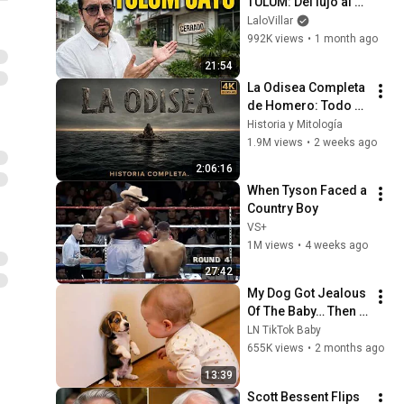
TULUM: Del lujo al 
abandono (Crónica 
LaloVillar
de una crisis)
992K views
•
1 month ago
21:54
La Odisea Completa 
de Homero: Todo el 
Viaje de Odiseo 
Historia y Mitología
desde Troya hasta 
1.9M views
•
2 weeks ago
Ítaca Narrado
2:06:16
When Tyson Faced a 
Country Boy
VS+
1M views
•
4 weeks ago
27:42
My Dog Got Jealous 
Of The Baby… Then 
This Happened 😂🐶
LN TikTok Baby
655K views
•
2 months ago
13:39
Scott Bessent Flips 