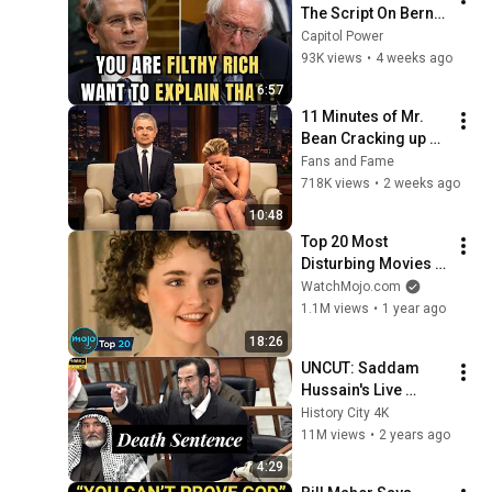
The Script On Bernie 
Sanders With One 
Capitol Power
Biden Question
93K views
•
4 weeks ago
6:57
11 Minutes of Mr. 
Bean Cracking up 
Celebrities
Fans and Fame
718K views
•
2 weeks ago
10:48
Top 20 Most 
Disturbing Movies 
Because of What We 
WatchMojo.com
Know Now
1.1M views
•
1 year ago
18:26
UNCUT: Saddam 
Hussain's Live 
Reaction to His 
History City 4K
Death Sentence.
11M views
•
2 years ago
4:29