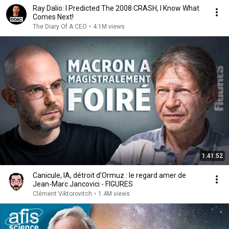
Ray Dalio: I Predicted The 2008 CRASH, I Know What
Comes Next!
The Diary Of A CEO
•
4.1M views
1:41:52
Canicule, IA, détroit d’Ormuz : le regard amer de
Jean-Marc Jancovici - FIGURES
Clément Viktorovitch
•
1.4M views