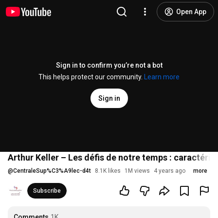
Open App
Sign in to confirm you’re not a bot
This helps protect our community.
Learn more
Sign in
Arthur Keller – Les défis de notre temps : caractéri
@
CentraleSup%C3%A9lec-d4t
8.1K likes
1M views
4 years ago
more
Subscribe
Comments
1K