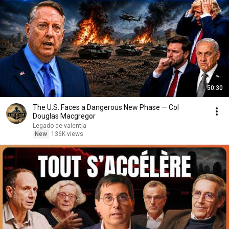
50:30
The U.S. Faces a Dangerous New Phase — Col
Douglas Macgregor
Legado de valentía
New
136K views