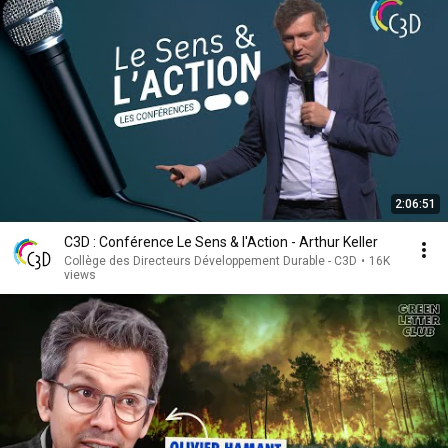
2:06:51
C3D : Conférence Le Sens & l'Action - Arthur Keller
Collège des Directeurs Développement Durable - C3D
•
16K
views