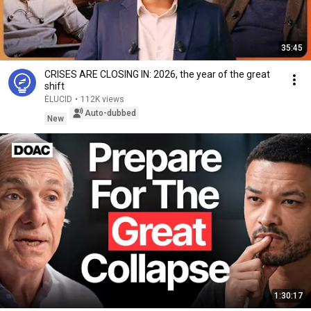
35:45
CRISES ARE CLOSING IN: 2026, the year of the great
shift
ÉLUCID
•
112K views
Auto-dubbed
New
1:30:17