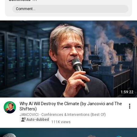
Comment...
1:59:22
Why AI Will Destroy the Climate (by Jancovici and The
Shifters)
JANCOVICI - Conférences & Interventions (Best Of)
Auto-dubbed
111K views