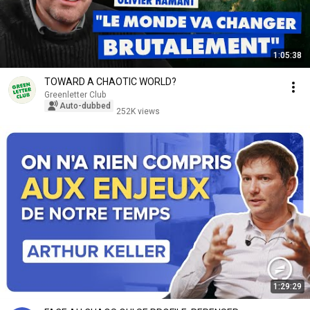
1:05:38
TOWARD A CHAOTIC WORLD?
Greenletter Club
Auto-dubbed
252K views
1:29:29