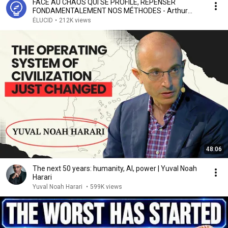
FACE AU CHAOS QUI SE PROFILE, REPENSER
FONDAMENTALEMENT NOS MÉTHODES - Arthur
Keller
ÉLUCID
•
212K views
48:06
The next 50 years: humanity, AI, power | Yuval Noah
Harari
Yuval Noah Harari
•
599K views