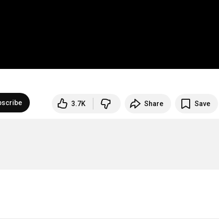
bscribe
3.7K
Share
Save