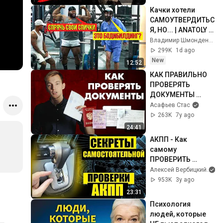
Дезертир
Качки хотели 
САМОУТВЕРДИТЬС
Я, НО... | ANATOLY 
Gym Prank
Владимир Шмонденко
299K
1d ago
New
12:52
КАК ПРАВИЛЬНО 
ПРОВЕРЯТЬ 
ДОКУМЕНТЫ 
АВТОМОБИЛЯ В 
Асафьев Стас
2018
263K
7y ago
24:41
АКПП - Как 
самому 
ПРОВЕРИТЬ 
АВТОМАТИЧЕСКУ
Алексей Вербицкий
Ю коробку 
953K
3y ago
передач перед 
23:31
покупкой 
Психология 
автомобиля
людей, которые 