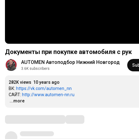
Документы при покупке автомобиля с рук
AUTOMEN Автоподбор Нижний Новгород
Su
3.6K subscribers
282K views
10 years ago
ВК: 
https://vk.com/automen_nn
САЙТ: 
http://www.automen-nn.ru
…
...more
Comments