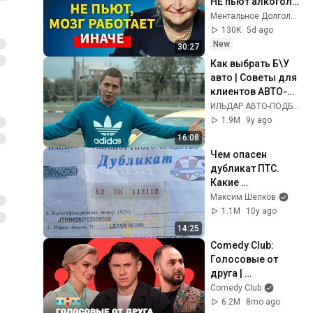
НЕ пьют алкоголь 
(согласно 
Ментальное Долголетие and 2 more
нейронауке) | 
130K
5d ago
Татьяна 
New
30:27
Черниговская
Как выбрать Б\У 
авто | Советы для 
клиентов АВТО-
ПОДБОР.РФ | 
ИЛЬДАР АВТО-ПОДБОР
ИЛЬДАР АВТО-
1.9M
9y ago
ПОДБОР
16:08
Чем опасен 
дубликат ПТС. 
Какие 
ДУБЛИКАТЫ 
Максим Шелков
бывают
1.1M
10y ago
14:25
Comedy Club: 
Голосовые от 
друга | 
Батрутдинов, 
Comedy Club
Карибидис, Шкуро 
6.2M
8mo ago