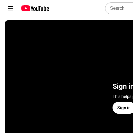
Sign i
This helps
Sign in