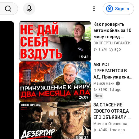
Sign in
Как проверить 
автомобиль за 10 
минут перед 
покупкой, чтобы 
ЭКСПЕРТЫ ГАРАЖЕЙ
не купить хлам.  
1.2M
5y ago
Куда смотреть?
15:43
АВГУСТ 
ПРЕВРАТИТСЯ В 
АД. Принуждение 
к миру только 
Майкл Наки
начинается
819K
1d ago
New
26:09
ЗА СПАСЕНИЕ 
СВОЕГО ОТРЯДА 
ЕГО ОБЪЯВИЛИ 
ПРЕДАТЕЛЕМ И 
Момент Отечества
ВРАГОМ НАРОДА! 
494K
1mo ago
ВОЕННЫЙ ФИЛЬМ! 
3:00:32