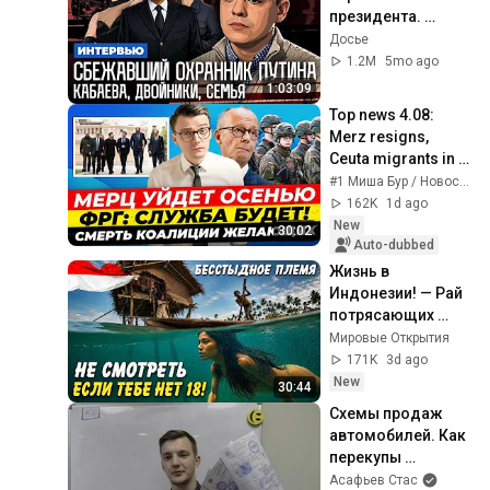
президента. 
Кабаева. Семья. 
Досье
Дворцы. 
1.2M
5mo ago
Безопасность | 
1:03:09
Интервью
Top news 4.08: 
Merz resigns, 
Ceuta migrants in 
Germany, death of 
#1 Миша Бур / Новости Германии и Мира / Интервью
the coalition of the 
162K
1d ago
willing Mis...
New
30:02
Auto-dubbed
Жизнь в 
Индонезии! — Рай 
потрясающих 
женщин, морских 
Мировые Открытия
кочевников и 17 
171K
3d ago
000 ОСТРОВОВ!
New
30:44
Схемы продаж 
автомобилей. Как 
перекупы 
оформляют 
Асафьев Стас