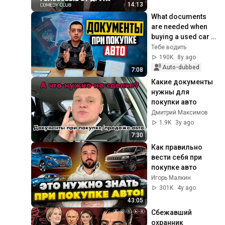
@ComedyClubRuss
14:13
ia
What documents 
are needed when 
buying a used car 
and how to fill out 
Тебе водить
the vehicle title?
190K
8y ago
Auto-dubbed
7:08
Какие документы 
нужны для 
покупки авто
Дмитрий Максимов
1.9K
3y ago
7:30
Как правильно 
вести себя при 
покупке авто
Игорь Малкин
301K
4y ago
43:05
Сбежавший 
охранник 