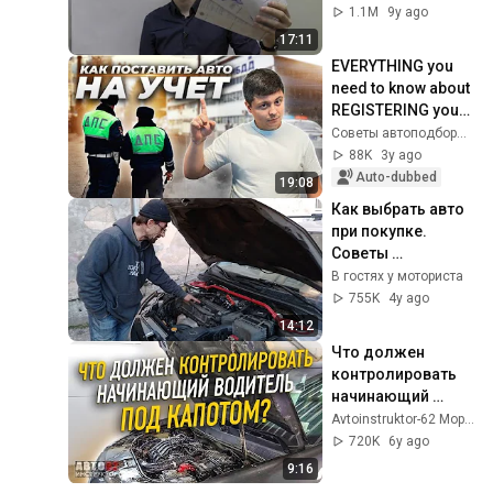
сделку.
1.1M
9y ago
17:11
EVERYTHING you 
need to know about 
REGISTERING your 
car
Советы автоподборщика
88K
3y ago
Auto-dubbed
19:08
Как выбрать авто 
при покупке. 
Советы 
моториста.
В гостях у моториста
755K
4y ago
14:12
Что должен 
контролировать 
начинающий 
водитель под 
Avtoinstruktor-62 Моряхин Сергей
капотом?
720K
6y ago
9:16