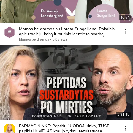
46:54
Mamos be dramos su Loreta Sungailiene. Pokalbis
apie tradicijų kaitą ir tautinio identiteto svarbą
Mamos be dramos
•
6K views
1:31:49
FARMACININKĖ: Peptidų JUODOJI rinka, TUŠTI
papildai ir MELAS kraujo tyrimų rezultatuose