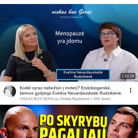
1:02:28
Kodėl vyras nebežiūri į moterį? Endobiogenikė,
šeimos gydytoja Evelina Nevardauskaitė Rudzikienė.
VISKAS BUS GERAI su Violeta Baubliene
•
36K views