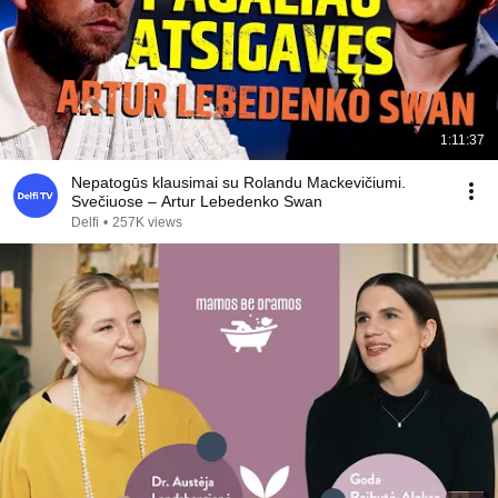
1:11:37
Nepatogūs klausimai su Rolandu Mackevičiumi.
Svečiuose – Artur Lebedenko Swan
Delfi
•
257K views