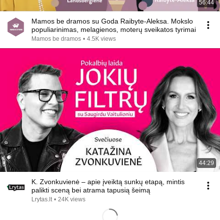
56:44
Mamos be dramos su Goda Raibyte-Aleksa. Mokslo
populiarinimas, melagienos, moterų sveikatos tyrimai
Mamos be dramos
•
4.5K views
44:29
K. Zvonkuvienė – apie įveiktą sunkų etapą, mintis
palikti sceną bei atrama tapusią šeimą
Lrytas.lt
•
24K views