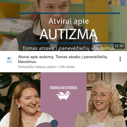
12:30
Atvirai apie autizmą. Tomas atsako į panevėžiečių
klausimus.
Panevėžio lietaus vaikai
•
14K views