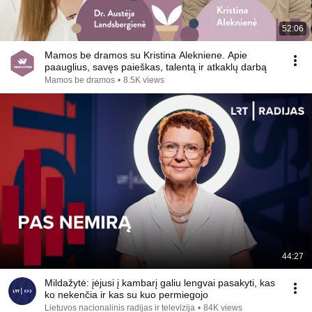
52:06
Mamos be dramos su Kristina Alekniene. Apie
paauglius, savęs paieškas, talentą ir atkaklų darbą
Mamos be dramos
•
8.5K views
44:27
Mildažytė: įėjusi į kambarį galiu lengvai pasakyti, kas
ko nekenčia ir kas su kuo permiegojo
Lietuvos nacionalinis radijas ir televizija
•
84K views