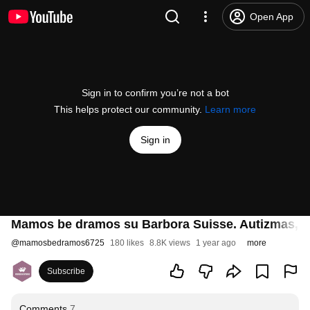
Open App
Sign in to confirm you’re not a bot
This helps protect our community.
Learn more
Sign in
Mamos be dramos su Barbora Suisse. Autizmas, ne
@
mamosbedramos6725
180 likes
8.8K views
1 year ago
more
Subscribe
Comments
7