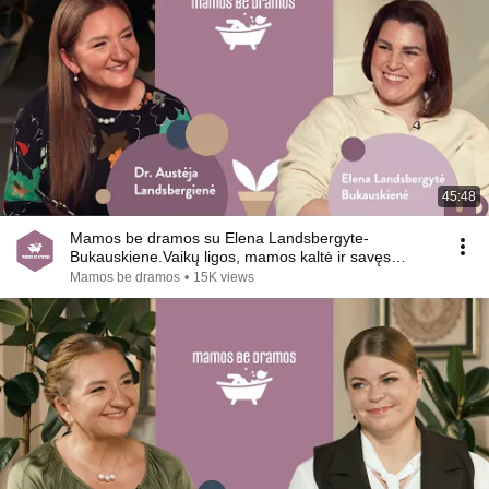
45:48
Mamos be dramos su Elena Landsbergyte-
Bukauskiene.Vaikų ligos, mamos kaltė ir savęs
atradimas naujai
Mamos be dramos
•
15K views