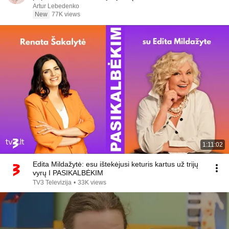
Artur Lebedenko
New
77K views
1:11:02
Edita Mildažytė: esu ištekėjusi keturis kartus už trijų
vyrų I PASIKALBĖKIM
TV3 Televizija
•
33K views