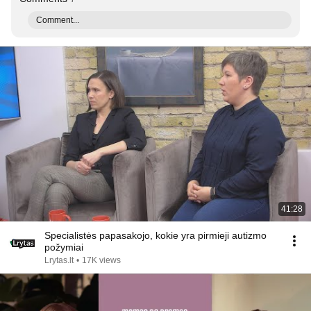
Comment...
41:28
Specialistės papasakojo, kokie yra pirmieji autizmo
požymiai
Lrytas.lt
•
17K views